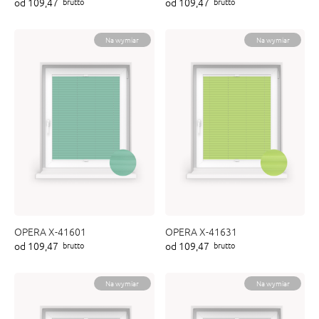
od 109,47
od 109,47
brutto
brutto
ENY
tiera zwijana MZN
Na wymiar
Na wymiar
OPERA X-41601
OPERA X-41631
od 109,47
od 109,47
brutto
brutto
Na wymiar
Na wymiar