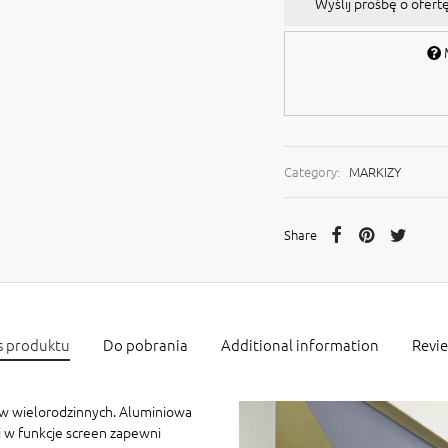
Wyślij prośbę o ofer
M
Category:
MARKIZY
Share
s produktu
Do pobrania
Additional information
Revi
ów wielorodzinnych. Aluminiowa
 w funkcje screen zapewni