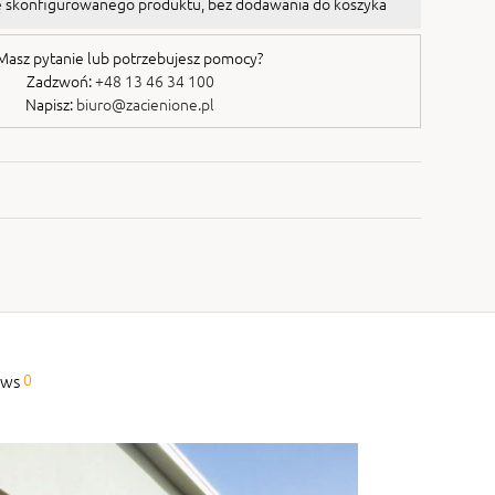
tę skonfigurowanego produktu, bez dodawania do koszyka
asz pytanie lub potrzebujesz pomocy?
Zadzwoń:
+48 13 46 34 100
Napisz:
biuro@zacienione.pl
0
ews