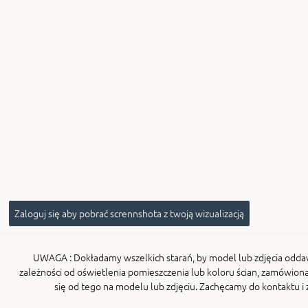
Zaloguj się aby pobrać scrennshota z twoją wizualizacją
UWAGA
: Dokładamy wszelkich starań, by model lub zdjęcia odda
zależności od oświetlenia pomieszczenia lub koloru ścian, zamówiona
się od tego na modelu lub zdjęciu. Zachęcamy do kontaktu 