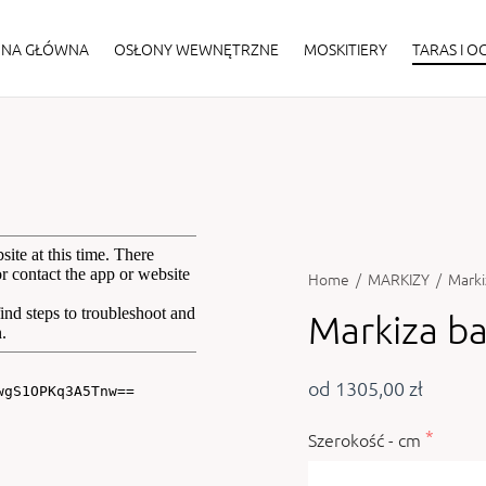
ONA GŁÓWNA
OSŁONY WEWNĘTRZNE
MOSKITIERY
TARAS I 
Home
/
MARKIZY
/
Marki
Markiza b
od 1305,00 zł
Szerokość - cm