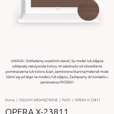
ENY
tiera zwijana MZN
UWAGA
: Dokładamy wszelkich starań, by model lub zdjęcia
oddawały rzeczywiste kolory. W zależności od oświetlenia
pomieszczenia lub koloru ścian, zamówiona tkanina/materiał może
różnić się od tego na modelu lub zdjęciu. Zachęcamy do kontaktu i
zamówienia
PRÓBEK!
Home
/
OSŁONY WEWNĘTRZNE
/
PLISY
/
OPERA X-23811
OPERA X-23811