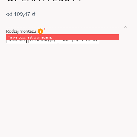
od 109,47 zł
Rodzaj montażu
Ta wartość jest wymagana.
Standard
Bezinwazyjny
Inwazyjny - do ramy