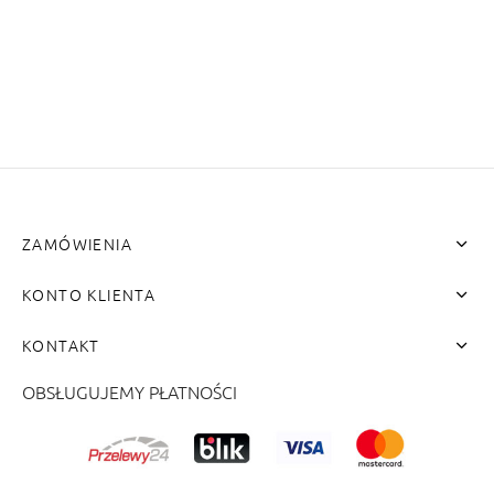
ENY
tiera zwijana MZN
ZAMÓWIENIA
KONTO KLIENTA
KONTAKT
OBSŁUGUJEMY PŁATNOŚCI