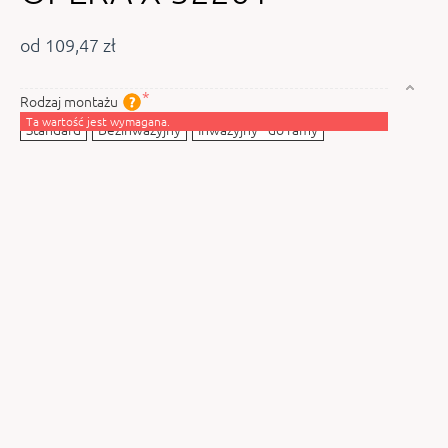
od 109,47 zł
Rodzaj montażu
Ta wartość jest wymagana.
Standard
Bezinwazyjny
Inwazyjny - do ramy