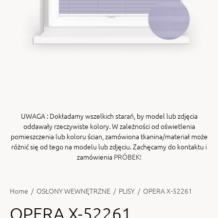
ENY
tiera zwijana MZN
UWAGA
: Dokładamy wszelkich starań, by model lub zdjęcia
oddawały rzeczywiste kolory. W zależności od oświetlenia
pomieszczenia lub koloru ścian, zamówiona tkanina/materiał może
różnić się od tego na modelu lub zdjęciu. Zachęcamy do kontaktu i
zamówienia
PRÓBEK!
Home
/
OSŁONY WEWNĘTRZNE
/
PLISY
/
OPERA X-52261
OPERA X-52261