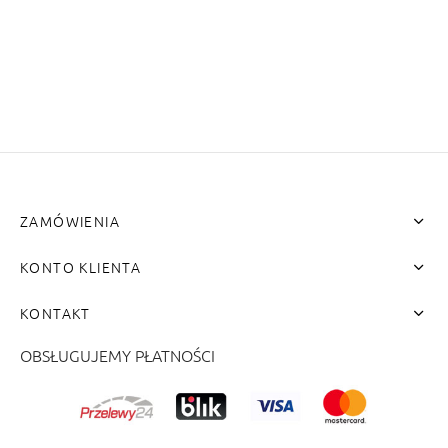
ENY
tiera zwijana MZN
ZAMÓWIENIA
KONTO KLIENTA
KONTAKT
OBSŁUGUJEMY PŁATNOŚCI