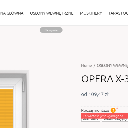
ONA GŁÓWNA
OSŁONY WEWNĘTRZNE
MOSKITIERY
TARAS I 
Na wymiar
Home
/
OSŁONY WEWNĘ
OPERA X-
od 109,47 zł
Rodzaj montażu
Ta wartość jest wymagana.
Standard
Bezinwazyjny