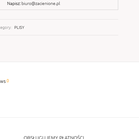
Napisz:
biuro@zacienione.pl
tegory:
PLISY
0
ews
OBSŁUGUJEMY PŁATNOŚCI