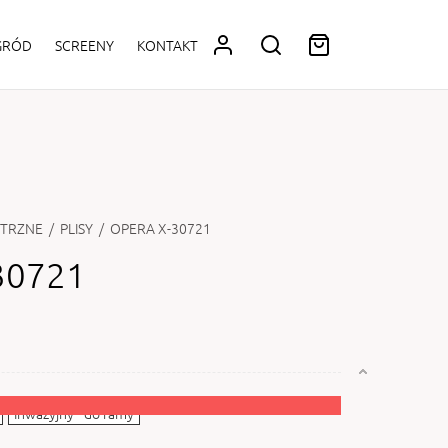
OGRÓD
SCREENY
KONTAKT
TRZNE
/
PLISY
/
OPERA X-30721
30721
Inwazyjny - do ramy