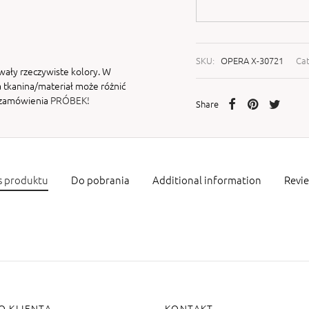
SKU:
OPERA X-30721
Ca
wały rzeczywiste kolory. W
 tkanina/materiał może różnić
i zamówienia
PRÓBEK!
Share
s produktu
Do pobrania
Additional information
Revi
O KLIENTA
KONTAKT