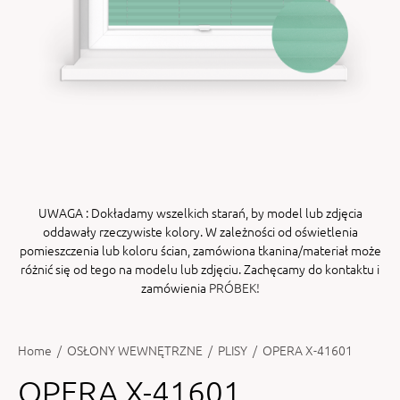
ENY
tiera zwijana MZN
UWAGA
: Dokładamy wszelkich starań, by model lub zdjęcia
oddawały rzeczywiste kolory. W zależności od oświetlenia
pomieszczenia lub koloru ścian, zamówiona tkanina/materiał może
różnić się od tego na modelu lub zdjęciu. Zachęcamy do kontaktu i
zamówienia
PRÓBEK!
Home
/
OSŁONY WEWNĘTRZNE
/
PLISY
/
OPERA X-41601
OPERA X-41601