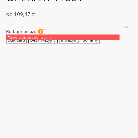
od 109,47 zł
Rodzaj montażu
Ta wartość jest wymagana.
Standard
Bezinwazyjny
Inwazyjny - do ramy