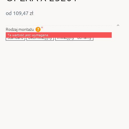
od 109,47 zł
Rodzaj montażu
Ta wartość jest wymagana.
Standard
Bezinwazyjny
Inwazyjny - do ramy