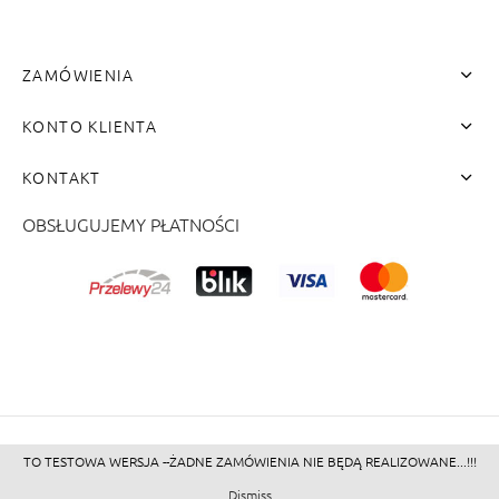
ZAMÓWIENIA
KONTO KLIENTA
KONTAKT
OBSŁUGUJEMY PŁATNOŚCI
me"]
TO TESTOWA WERSJA --ŻADNE ZAMÓWIENIA NIE BĘDĄ REALIZOWANE...!!!
©2026 - Zacienione.pl<br>
Dismiss