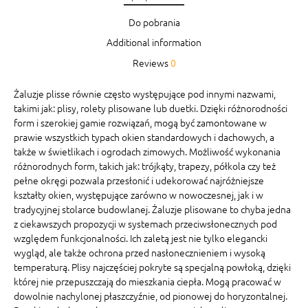
Do pobrania
Additional information
Reviews
0
Żaluzje plisse równie często występujące pod innymi nazwami,
takimi jak: plisy, rolety plisowane lub duetki. Dzięki różnorodności
form i szerokiej gamie rozwiązań, mogą być zamontowane w
prawie wszystkich typach okien standardowych i dachowych, a
także w świetlikach i ogrodach zimowych. Możliwość wykonania
różnorodnych form, takich jak: trójkąty, trapezy, półkola czy też
pełne okręgi pozwala przesłonić i udekorować najróżniejsze
kształty okien, występujące zarówno w nowoczesnej, jak i w
tradycyjnej stolarce budowlanej. Żaluzje plisowane to chyba jedna
z ciekawszych propozycji w systemach przeciwsłonecznych pod
względem funkcjonalności. Ich zaletą jest nie tylko elegancki
wygląd, ale także ochrona przed nasłonecznieniem i wysoką
temperaturą. Plisy najczęściej pokryte są specjalną powłoką, dzięki
której nie przepuszczają do mieszkania ciepła. Mogą pracować w
dowolnie nachylonej płaszczyźnie, od pionowej do horyzontalnej.