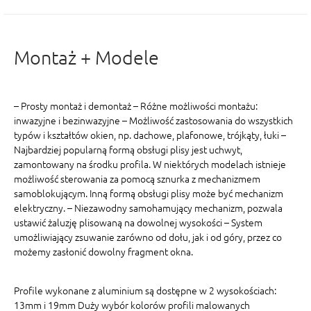
Montaż + Modele
– Prosty montaż i demontaż – Różne możliwości montażu:
inwazyjne i bezinwazyjne – Możliwość zastosowania do wszystkich
typów i kształtów okien, np. dachowe, plafonowe, trójkąty, łuki –
Najbardziej popularną formą obsługi plisy jest uchwyt,
zamontowany na środku profila. W niektórych modelach istnieje
możliwość sterowania za pomocą sznurka z mechanizmem
samoblokującym. Inną formą obsługi plisy może być mechanizm
elektryczny. – Niezawodny samohamujący mechanizm, pozwala
ustawić żaluzję plisowaną na dowolnej wysokości – System
umożliwiający zsuwanie zarówno od dołu, jak i od góry, przez co
możemy zasłonić dowolny fragment okna.
Profile wykonane z aluminium są dostępne w 2 wysokościach:
13mm i 19mm Duży wybór kolorów profili malowanych