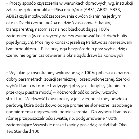
– Prosty sposób czyszczenia w warunkach domowych, wg. instrukcji
załączonej do produktu – Plisa dzień/noc (AB31, AB32, AB33,
AB82) czyli możliwość zastosowania dwóch tkanin na jednym
oknie. Dzięki czemu można na dzień zastosować tkaninę
transparentną, natomiast na noc blackout dającą 100%
zaciemnienia (w celu wyceny należy zsumować koszt dwóch plis
pojedynczych). Prosimy o kontakt jeżeli są Państwo zainteresowani
tym produktem. – Plisa przylega bezpośrednio przy szybie, dzięki
czemu nie ogranicza otwierania okna bądź drzwi balkonowych
– Wysokiej jakości tkaniny wykonane są z 100% poliestru o bardzo
dobry parametrach izolacji termicznej i przeciwsłonecznej. Szeroki
wybór tkanin w formie tradycyjnej plisy jak i duoplisy (tkanina o
przekroju plastra miodu) – Różnorodność kolorów, wzorów i
struktur – Większość tkanin pokryta jest z jednej strony powłoką
perłową, która dodatkowo odbija promienie słoneczne i zapobiega
nadmiernemu nagrzewaniu pomieszczenia – Do wyboru tkaniny o
różnej przepuszczalności światła, np. podgumowane 100%
zaciemniające Wszystkie nasze tkaniny posiadają certyfikat: Oko –
Tex Standard 100