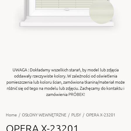
ENY
tiera zwijana MZN
UWAGA
: Dokładamy wszelkich starań, by model lub zdjęcia
oddawały rzeczywiste kolory. W zależności od oświetlenia
pomieszczenia lub koloru ścian, zamówiona tkanina/materiał może
różnić się od tego na modelu lub zdjęciu. Zachęcamy do kontaktu i
zamówienia
PRÓBEK!
Home
/
OSŁONY WEWNĘTRZNE
/
PLISY
/
OPERA X-23201
OPERA X-23201