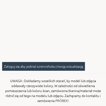
ENY
tiera zwijana MZN
Zaloguj się aby pobrać scrennshota z twoją wizualizacją
UWAGA
: Dokładamy wszelkich starań, by model lub zdjęcia
oddawały rzeczywiste kolory. W zależności od oświetlenia
pomieszczenia lub koloru ścian, zamówiona tkanina/materiał może
różnić się od tego na modelu lub zdjęciu. Zachęcamy do kontaktu i
zamówienia
PRÓBEK!