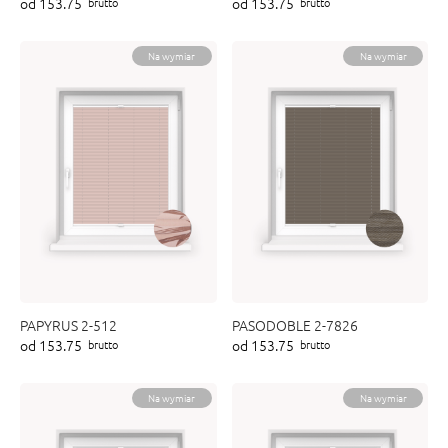
od 153.75
od 153.75
brutto
brutto
ENY
tiera zwijana MZN
Na wymiar
Na wymiar
PAPYRUS 2-512
PASODOBLE 2-7826
od 153.75
od 153.75
brutto
brutto
Na wymiar
Na wymiar