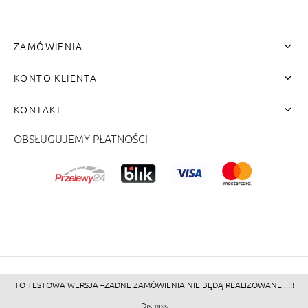
ZAMÓWIENIA
KONTO KLIENTA
KONTAKT
OBSŁUGUJEMY PŁATNOŚCI
me"]
TO TESTOWA WERSJA --ŻADNE ZAMÓWIENIA NIE BĘDĄ REALIZOWANE...!!!
©2026 - Zacienione.pl<br>
Dismiss