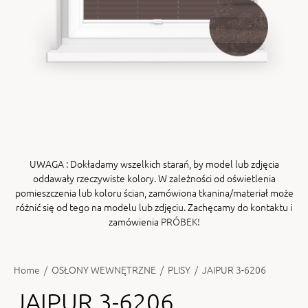
ENY
tiera zwijana MZN
UWAGA
: Dokładamy wszelkich starań, by model lub zdjęcia
oddawały rzeczywiste kolory. W zależności od oświetlenia
pomieszczenia lub koloru ścian, zamówiona tkanina/materiał może
różnić się od tego na modelu lub zdjęciu. Zachęcamy do kontaktu i
zamówienia
PRÓBEK!
Home
/
OSŁONY WEWNĘTRZNE
/
PLISY
/
JAIPUR 3-6206
JAIPUR 3-6206