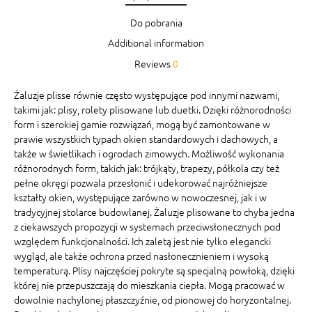
Do pobrania
Additional information
Reviews
0
Żaluzje plisse równie często występujące pod innymi nazwami,
takimi jak: plisy, rolety plisowane lub duetki. Dzięki różnorodności
form i szerokiej gamie rozwiązań, mogą być zamontowane w
prawie wszystkich typach okien standardowych i dachowych, a
także w świetlikach i ogrodach zimowych. Możliwość wykonania
różnorodnych form, takich jak: trójkąty, trapezy, półkola czy też
pełne okręgi pozwala przesłonić i udekorować najróżniejsze
kształty okien, występujące zarówno w nowoczesnej, jak i w
tradycyjnej stolarce budowlanej. Żaluzje plisowane to chyba jedna
z ciekawszych propozycji w systemach przeciwsłonecznych pod
względem funkcjonalności. Ich zaletą jest nie tylko elegancki
wygląd, ale także ochrona przed nasłonecznieniem i wysoką
temperaturą. Plisy najczęściej pokryte są specjalną powłoką, dzięki
której nie przepuszczają do mieszkania ciepła. Mogą pracować w
dowolnie nachylonej płaszczyźnie, od pionowej do horyzontalnej.