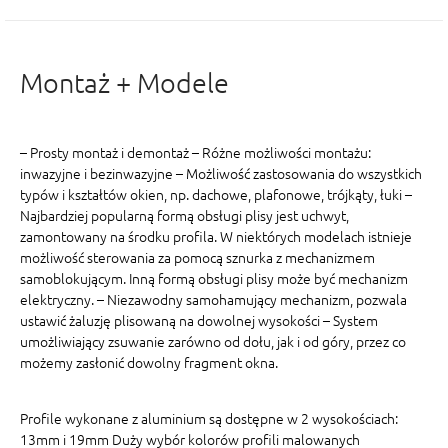
Montaż + Modele
– Prosty montaż i demontaż – Różne możliwości montażu:
inwazyjne i bezinwazyjne – Możliwość zastosowania do wszystkich
typów i kształtów okien, np. dachowe, plafonowe, trójkąty, łuki –
Najbardziej popularną formą obsługi plisy jest uchwyt,
zamontowany na środku profila. W niektórych modelach istnieje
możliwość sterowania za pomocą sznurka z mechanizmem
samoblokującym. Inną formą obsługi plisy może być mechanizm
elektryczny. – Niezawodny samohamujący mechanizm, pozwala
ustawić żaluzję plisowaną na dowolnej wysokości – System
umożliwiający zsuwanie zarówno od dołu, jak i od góry, przez co
możemy zasłonić dowolny fragment okna.
Profile wykonane z aluminium są dostępne w 2 wysokościach:
13mm i 19mm Duży wybór kolorów profili malowanych