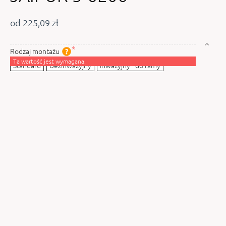
od 225,09 zł
Rodzaj montażu
Ta wartość jest wymagana.
Standard
Bezinwazyjny
Inwazyjny - do ramy