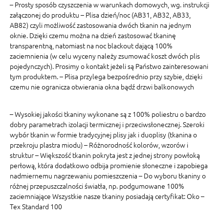
– Prosty sposób czyszczenia w warunkach domowych, wg. instrukcji
załączonej do produktu – Plisa dzień/noc (AB31, AB32, AB33,
AB82) czyli możliwość zastosowania dwóch tkanin na jednym
oknie. Dzięki czemu można na dzień zastosować tkaninę
transparentną, natomiast na noc blackout dającą 100%
zaciemnienia (w celu wyceny należy zsumować koszt dwóch plis
pojedynczych). Prosimy o kontakt jeżeli są Państwo zainteresowani
tym produktem. – Plisa przylega bezpośrednio przy szybie, dzięki
czemu nie ogranicza otwierania okna bądź drzwi balkonowych
– Wysokiej jakości tkaniny wykonane są z 100% poliestru o bardzo
dobry parametrach izolacji termicznej i przeciwsłonecznej. Szeroki
wybór tkanin w formie tradycyjnej plisy jak i duoplisy (tkanina o
przekroju plastra miodu) – Różnorodność kolorów, wzorów i
struktur – Większość tkanin pokryta jest z jednej strony powłoką
perłową, która dodatkowo odbija promienie słoneczne i zapobiega
nadmiernemu nagrzewaniu pomieszczenia – Do wyboru tkaniny o
różnej przepuszczalności światła, np. podgumowane 100%
zaciemniające Wszystkie nasze tkaniny posiadają certyfikat: Oko –
Tex Standard 100