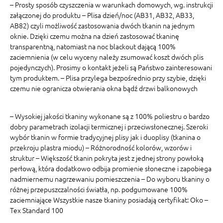
– Prosty sposób czyszczenia w warunkach domowych, wg. instrukcji
załączonej do produktu – Plisa dzień/noc (AB31, AB32, AB33,
AB82) czyli możliwość zastosowania dwóch tkanin na jednym
oknie. Dzięki czemu można na dzień zastosować tkaninę
transparentną, natomiast na noc blackout dającą 100%
zaciemnienia (w celu wyceny należy zsumować koszt dwóch plis
pojedynczych). Prosimy o kontakt jeżeli są Państwo zainteresowani
tym produktem. – Plisa przylega bezpośrednio przy szybie, dzięki
czemu nie ogranicza otwierania okna bądź drzwi balkonowych
– Wysokiej jakości tkaniny wykonane są z 100% poliestru o bardzo
dobry parametrach izolacji termicznej i przeciwsłonecznej. Szeroki
wybór tkanin w formie tradycyjnej plisy jak i duoplisy (tkanina o
przekroju plastra miodu) – Różnorodność kolorów, wzorów i
struktur – Większość tkanin pokryta jest z jednej strony powłoką
perłową, która dodatkowo odbija promienie słoneczne i zapobiega
nadmiernemu nagrzewaniu pomieszczenia – Do wyboru tkaniny o
różnej przepuszczalności światła, np. podgumowane 100%
zaciemniające Wszystkie nasze tkaniny posiadają certyfikat: Oko –
Tex Standard 100