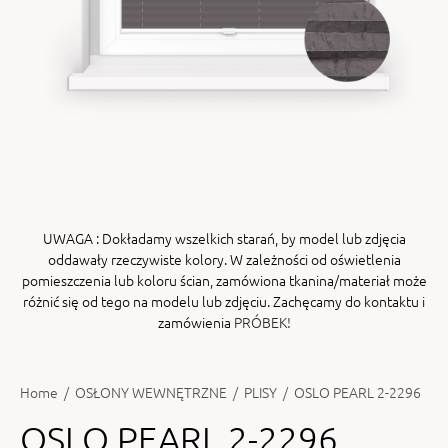
ENY
tiera zwijana MZN
UWAGA
: Dokładamy wszelkich starań, by model lub zdjęcia
oddawały rzeczywiste kolory. W zależności od oświetlenia
pomieszczenia lub koloru ścian, zamówiona tkanina/materiał może
różnić się od tego na modelu lub zdjęciu. Zachęcamy do kontaktu i
zamówienia
PRÓBEK!
Home
/
OSŁONY WEWNĘTRZNE
/
PLISY
/
OSLO PEARL 2-2296
OSLO PEARL 2-2296