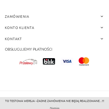
ZAMÓWIENIA
KONTO KLIENTA
KONTAKT
OBSŁUGUJEMY PŁATNOŚCI
me"]
TO TESTOWA WERSJA --ŻADNE ZAMÓWIENIA NIE BĘDĄ REALIZOWANE...!!!
©2026 - Zacienione.pl<br>
Dismiss