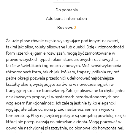
Do pobrania
Additional information
Reviews
0
Żaluzje plisse równie często występujące pod innymi nazwami,
takimi jak: plisy, rolety plisowane lub duetki. Dzięki różnorodności
form i szerokiej gamie rozwiązań, mogą być zamontowane w
prawie wszystkich typach okien standardowych i dachowych, a
także w świetlikach i ogrodach zimowych. Możliwość wykonania
różnorodnych form, takich jak: trójkąty, trapezy, półkola czy też
pełne okręgi pozwala przesłonić i udekorować najróżniejsze
kształty okien, występujące zarówno w nowoczesnej, jak i w
tradycyjnej stolarce budowlanej. Żaluzje plisowane to chyba jedna
z ciekawszych propozycji w systemach przeciwsłonecznych pod
względem funkcjonalności. Ich zaletą jest nie tylko elegancki
wygląd, ale także ochrona przed nasłonecznieniem i wysoką
temperaturą. Plisy najczęściej pokryte są specjalną powłoką, dzięki
której nie przepuszczają do mieszkania ciepła. Mogą pracować w
dowolnie nachylonej płaszczyźnie, od pionowej do horyzontalnej.