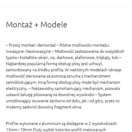
Montaż + Modele
– Prosty montaż i demontaż – Różne możliwości montażu:
inwazyjne i bezinwazyjne – Możliwość zastosowania do wszystkich
typów i kształtów okien, np. dachowe, plafonowe, trójkąty, łuki –
Najbardziej popularną formą obsługi plisy jest uchwyt,
zamontowany na środku profila. W niektórych modelach istnieje
możliwość sterowania za pomocą sznurka z mechanizmem
samoblokującym. Inną formą obsługi plisy może być mechanizm
elektryczny. – Niezawodny samohamujący mechanizm, pozwala
ustawić żaluzję plisowaną na dowolnej wysokości – System
umożliwiający zsuwanie zarówno od dołu, jak i od góry, przez co
możemy zasłonić dowolny fragment okna.
Profile wykonane z aluminium są dostępne w 2 wysokościach:
13mm i 19mm Duży wybór kolorów profili malowanych