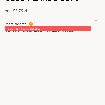
od 153,75 zł
Rodzaj montażu
Ta wartość jest wymagana.
Standard
Bezinwazyjny
Inwazyjny - do ramy