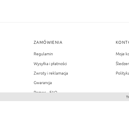
ZAMÓWIENIA
KONT
Regulamin
Moje k
Wysyłka i płatności
Śledze
Zwroty i reklamacja
Polityk
Gwarancja
Pomoc – FAQ
T
©2026 - Zacienione.pl<br>