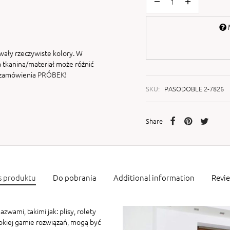
M
wały rzeczywiste kolory. W
 tkanina/materiał może różnić
i zamówienia
PRÓBEK!
SKU:
PASODOBLE 2-7826
Share
s produktu
Do pobrania
Additional information
Revi
zwami, takimi jak: plisy, rolety
rokiej gamie rozwiązań, mogą być