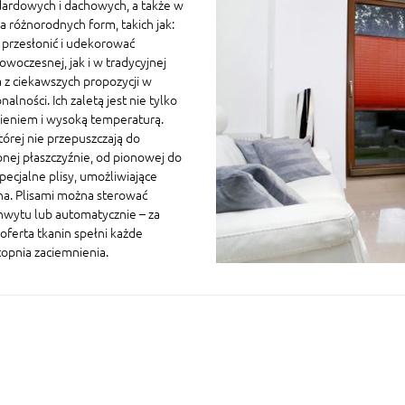
ardowych i dachowych, a także w
 różnorodnych form, takich jak:
a przesłonić i udekorować
owoczesnej, jak i w tradycyjnej
 z ciekawszych propozycji w
ności. Ich zaletą jest nie tylko
nieniem i wysoką temperaturą.
której nie przepuszczają do
nej płaszczyźnie, od pionowej do
ecjalne plisy, umożliwiające
na. Plisami można sterować
chwytu lub automatycznie – za
oferta tkanin spełni każde
topnia zaciemnienia.