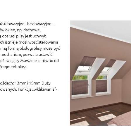
żu: inwazyjne i bezinwazyjne –
ów okien, np. dachowe,
 obsługi plisy jest uchwyt,
h istnieje możliwość sterowania
ną formą obsługi plisy może być
 mechanizm, pozwala ustawić
ożliwiający zsuwanie zarówno od
 fragment okna.
kościach: 13mm i 19mm Duży
owanych. Funkcja „wklikiwania”-