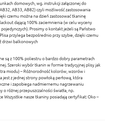
unkach domowych, wg. instrukcji załączonej do
, AB32, AB33, AB82) czyli możliwość zastosowania
ięki czemu można na dzień zastosować tkaninę
blackout dającą 100% zaciemnienia (w celu wyceny
pojedynczych). Prosimy o kontakt jeżeli są Państwo
lisa przylega bezpośrednio przy szybie, dzięki czemu
dź drzwi balkonowych
ane są z 100% poliestru o bardzo dobry parametrach
znej. Szeroki wybór tkanin w formie tradycyjnej plisy jak
lastra miodu) – Różnorodność kolorów, wzorów i
a jest z jednej strony powłoką perłową, która
eczne i zapobiega nadmiernemu nagrzewaniu
 o różnej przepuszczalności światła, np.
szystkie nasze tkaniny posiadają certyfikat: Oko –