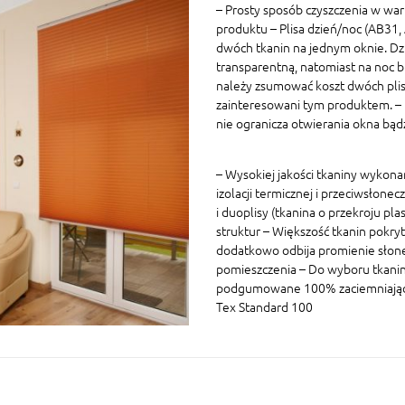
– Prosty sposób czyszczenia w war
produktu – Plisa dzień/noc (AB31
dwóch tkanin na jednym oknie. Dz
transparentną, natomiast na noc 
należy zsumować koszt dwóch plis 
zainteresowani tym produktem. – P
nie ogranicza otwierania okna bą
– Wysokiej jakości tkaniny wykon
izolacji termicznej i przeciwsłonec
i duoplisy (tkanina o przekroju p
struktur – Większość tkanin pokryt
dodatkowo odbija promienie słon
pomieszczenia – Do wyboru tkaniny
podgumowane 100% zaciemniające W
Tex Standard 100