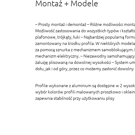
Montaż + Modele
– Prosty montaż i demontaż – Różne możliwości monta
Możliwość zastosowania do wszystkich typów i kształt
plafonowe, trójkąty, łuki – Najbardziej popularną formą
zamontowany na środku profila. W niektórych modelac
za pomocą sznurka z mechanizmem samoblokującym. In
mechanizm elektryczny. – Niezawodny samohamujący
żaluzję plisowaną na dowolnej wysokości – System um
dołu, jak i od góry, przez co możemy zasłonić dowolny
Profile wykonane z aluminium są dostępne w 2 wyso
wybór kolorów profili malowanych proszkowo i oklein
zapewnia stabilność przy użytkowaniu plisy