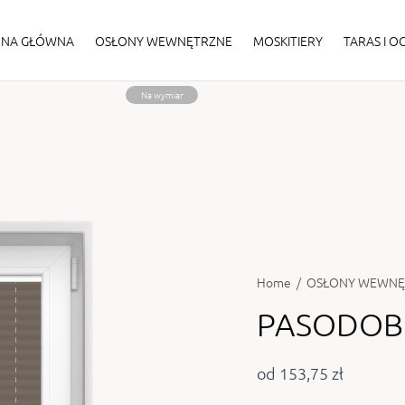
ONA GŁÓWNA
OSŁONY WEWNĘTRZNE
MOSKITIERY
TARAS I 
Na wymiar
Home
/
OSŁONY WEWNĘ
PASODOBL
od 153,75 zł