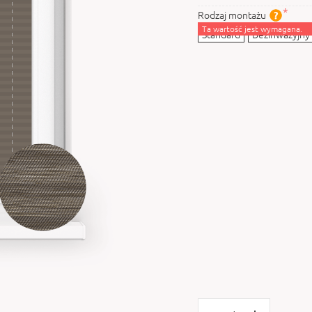
Rodzaj montażu
Ta wartość jest wymagana.
Standard
Bezinwazyjny