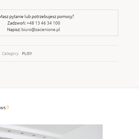
asz pytanie lub potrzebujesz pomocy?
Zadzwoń:
+48 13 46 34 100
Napisz:
biuro@zacienione.pl
Category:
PLISY
0
ews