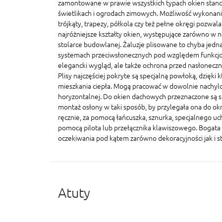
zamontowane w prawie wszystkich typach okien stand
świetlikach i ogrodach zimowych. Możliwość wykonania
trójkąty, trapezy, półkola czy też pełne okręgi pozwal
najróżniejsze kształty okien, występujące zarówno w n
stolarce budowlanej. Żaluzje plisowane to chyba jedna
systemach przeciwsłonecznych pod względem funkcjonal
elegancki wygląd, ale także ochrona przed nasłonecz
Plisy najczęściej pokryte są specjalną powłoką, dzięki 
mieszkania ciepła. Mogą pracować w dowolnie nachylo
horyzontalnej. Do okien dachowych przeznaczone są sp
montaż osłony w taki sposób, by przylegała ona do ok
ręcznie, za pomocą łańcuszka, sznurka, specjalnego u
pomocą pilota lub przełącznika klawiszowego. Bogata 
oczekiwania pod kątem zarówno dekoracyjności jak i s
Atuty