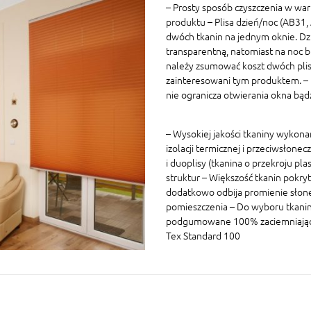
– Prosty sposób czyszczenia w war
produktu – Plisa dzień/noc (AB31
dwóch tkanin na jednym oknie. Dz
transparentną, natomiast na noc 
należy zsumować koszt dwóch plis 
zainteresowani tym produktem. – P
nie ogranicza otwierania okna bą
– Wysokiej jakości tkaniny wykon
izolacji termicznej i przeciwsłonec
i duoplisy (tkanina o przekroju p
struktur – Większość tkanin pokryt
dodatkowo odbija promienie słon
pomieszczenia – Do wyboru tkaniny
podgumowane 100% zaciemniające W
Tex Standard 100