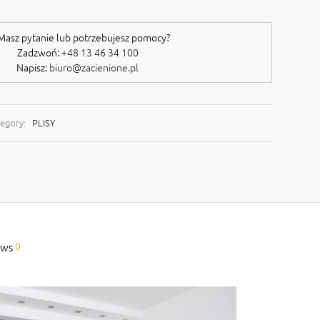
asz pytanie lub potrzebujesz pomocy?
Zadzwoń:
+48 13 46 34 100
Napisz:
biuro@zacienione.pl
egory:
PLISY
0
ews