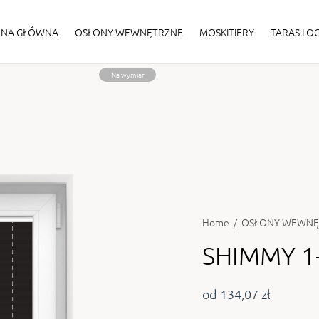
ONA GŁÓWNA
OSŁONY WEWNĘTRZNE
MOSKITIERY
TARAS I 
Na wymiar
Home
/
OSŁONY WEWNĘ
SHIMMY 1
od 134,07 zł