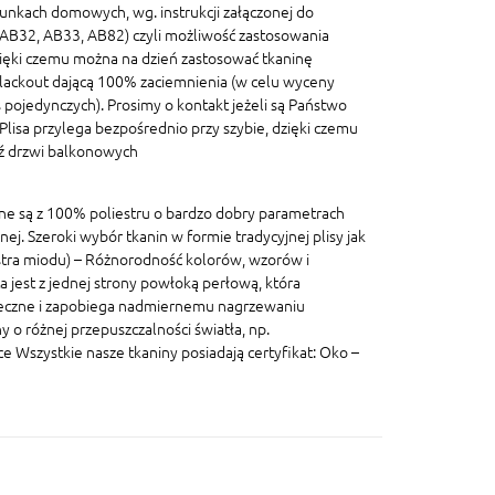
unkach domowych, wg. instrukcji załączonej do
, AB32, AB33, AB82) czyli możliwość zastosowania
ięki czemu można na dzień zastosować tkaninę
blackout dającą 100% zaciemnienia (w celu wyceny
pojedynczych). Prosimy o kontakt jeżeli są Państwo
lisa przylega bezpośrednio przy szybie, dzięki czemu
dź drzwi balkonowych
ane są z 100% poliestru o bardzo dobry parametrach
znej. Szeroki wybór tkanin w formie tradycyjnej plisy jak
lastra miodu) – Różnorodność kolorów, wzorów i
a jest z jednej strony powłoką perłową, która
eczne i zapobiega nadmiernemu nagrzewaniu
 o różnej przepuszczalności światła, np.
szystkie nasze tkaniny posiadają certyfikat: Oko –