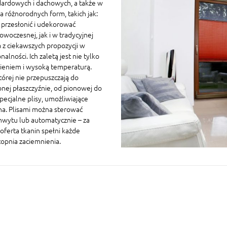
ardowych i dachowych, a także w
 różnorodnych form, takich jak:
a przesłonić i udekorować
owoczesnej, jak i w tradycyjnej
 z ciekawszych propozycji w
ności. Ich zaletą jest nie tylko
nieniem i wysoką temperaturą.
której nie przepuszczają do
nej płaszczyźnie, od pionowej do
ecjalne plisy, umożliwiające
na. Plisami można sterować
chwytu lub automatycznie – za
oferta tkanin spełni każde
topnia zaciemnienia.