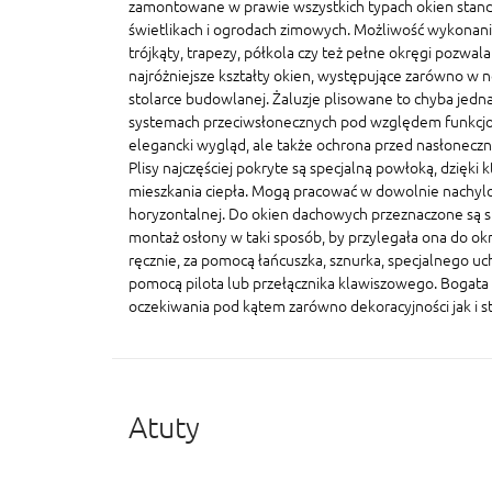
zamontowane w prawie wszystkich typach okien stand
świetlikach i ogrodach zimowych. Możliwość wykonania
trójkąty, trapezy, półkola czy też pełne okręgi pozwal
najróżniejsze kształty okien, występujące zarówno w n
stolarce budowlanej. Żaluzje plisowane to chyba jedna
systemach przeciwsłonecznych pod względem funkcjonal
elegancki wygląd, ale także ochrona przed nasłonecz
Plisy najczęściej pokryte są specjalną powłoką, dzięki 
mieszkania ciepła. Mogą pracować w dowolnie nachylo
horyzontalnej. Do okien dachowych przeznaczone są sp
montaż osłony w taki sposób, by przylegała ona do ok
ręcznie, za pomocą łańcuszka, sznurka, specjalnego u
pomocą pilota lub przełącznika klawiszowego. Bogata 
oczekiwania pod kątem zarówno dekoracyjności jak i s
Atuty