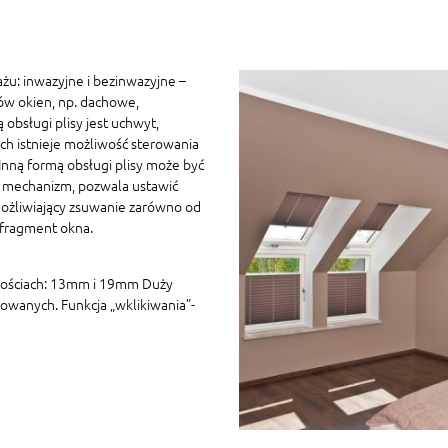
żu: inwazyjne i bezinwazyjne –
ów okien, np. dachowe,
 obsługi plisy jest uchwyt,
h istnieje możliwość sterowania
ną formą obsługi plisy może być
 mechanizm, pozwala ustawić
ożliwiający zsuwanie zarówno od
 fragment okna.
kościach: 13mm i 19mm Duży
owanych. Funkcja „wklikiwania”-