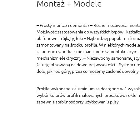
Montaż + Modele
– Prosty montaż i demontaż – Różne możliwości monta
Możliwość zastosowania do wszystkich typów i kształt
plafonowe, trójkąty, łuki – Najbardziej popularną formą
zamontowany na środku profila. W niektórych modelac
za pomocą sznurka z mechanizmem samoblokującym. In
mechanizm elektryczny. – Niezawodny samohamujący
żaluzję plisowaną na dowolnej wysokości – System um
dołu, jak i od góry, przez co możemy zasłonić dowolny
Profile wykonane z aluminium są dostępne w 2 wyso
wybór kolorów profili malowanych proszkowo i oklein
zapewnia stabilność przy użytkowaniu plisy