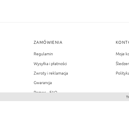
ZAMÓWIENIA
KONT
Regulamin
Moje k
Wysyłka i płatności
Śledze
Zwroty i reklamacja
Polityk
Gwarancja
Pomoc – FAQ
T
©2026 - Zacienione.pl<br>