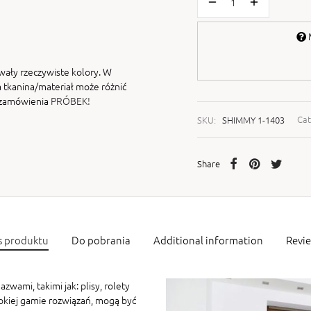
M
wały rzeczywiste kolory. W
 tkanina/materiał może różnić
i zamówienia
PRÓBEK!
SKU:
SHIMMY 1-1403
Cat
Share
s produktu
Do pobrania
Additional information
Revi
zwami, takimi jak: plisy, rolety
rokiej gamie rozwiązań, mogą być