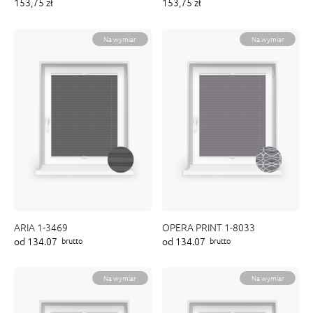
153,75 zł
153,75 zł
ENY
tiera zwijana MZN
Na wymiar
Na wymiar
ARIA 1-3469
OPERA PRINT 1-8033
od 134.07
od 134.07
brutto
brutto
Na wymiar
Na wymiar