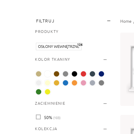
FILTRUJ
Home
PRODUKTY
126
OSŁONY WEWNĘTRZNE
KOLOR TKANINY
AL
16
od
Wy
ZACIEMNIENIE
50%
(103)
KOLEKCJA