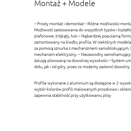
Montaż + Modele
– Prosty montaż i demontaż – Różne możliwości monta
Możliwość zastosowania do wszystkich typów i kształt
plafonowe, trójkąty, łuki – Najbardziej popularną formą
zamontowany na środku profila. W niektórych modelac
za pomocą sznurka z mechanizmem samoblokującym. In
mechanizm elektryczny. – Niezawodny samohamujący
żaluzję plisowaną na dowolnej wysokości – System um
dołu, jak i od góry, przez co możemy zasłonić dowolny
Profile wykonane z aluminium są dostępne w 2 wyso
wybór kolorów profili malowanych proszkowo i oklein
zapewnia stabilność przy użytkowaniu plisy