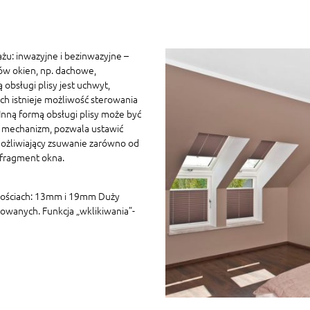
żu: inwazyjne i bezinwazyjne –
ów okien, np. dachowe,
 obsługi plisy jest uchwyt,
h istnieje możliwość sterowania
ną formą obsługi plisy może być
 mechanizm, pozwala ustawić
ożliwiający zsuwanie zarówno od
 fragment okna.
kościach: 13mm i 19mm Duży
owanych. Funkcja „wklikiwania”-