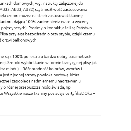
unkach domowych, wg. instrukcji załączonej do
, AB32, AB33, AB82) czyli możliwość zastosowania
ięki czemu można na dzień zastosować tkaninę
blackout dającą 100% zaciemnienia (w celu wyceny
pojedynczych). Prosimy o kontakt jeżeli są Państwo
lisa przylega bezpośrednio przy szybie, dzięki czemu
dź drzwi balkonowych
ane są z 100% poliestru o bardzo dobry parametrach
znej. Szeroki wybór tkanin w formie tradycyjnej plisy jak
lastra miodu) – Różnorodność kolorów, wzorów i
a jest z jednej strony powłoką perłową, która
eczne i zapobiega nadmiernemu nagrzewaniu
 o różnej przepuszczalności światła, np.
szystkie nasze tkaniny posiadają certyfikat: Oko –