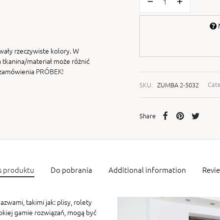
M
wały rzeczywiste kolory. W
 tkanina/materiał może różnić
i zamówienia
PRÓBEK!
SKU:
ZUMBA 2-5032
Cat
Share
s produktu
Do pobrania
Additional information
Revi
zwami, takimi jak: plisy, rolety
rokiej gamie rozwiązań, mogą być