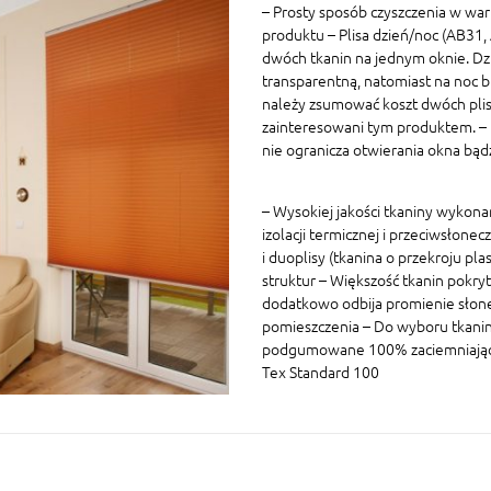
– Prosty sposób czyszczenia w war
produktu – Plisa dzień/noc (AB31
dwóch tkanin na jednym oknie. Dz
transparentną, natomiast na noc 
należy zsumować koszt dwóch plis 
zainteresowani tym produktem. – P
nie ogranicza otwierania okna bą
– Wysokiej jakości tkaniny wykon
izolacji termicznej i przeciwsłonec
i duoplisy (tkanina o przekroju p
struktur – Większość tkanin pokryt
dodatkowo odbija promienie słon
pomieszczenia – Do wyboru tkaniny
podgumowane 100% zaciemniające W
Tex Standard 100