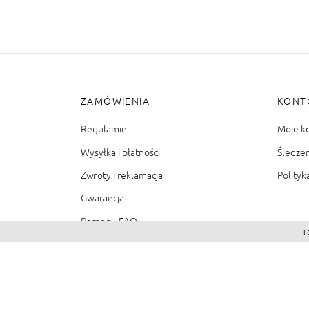
ZAMÓWIENIA
KONT
Regulamin
Moje k
Wysyłka i płatności
Śledze
Zwroty i reklamacja
Polityk
Gwarancja
Pomoc – FAQ
T
©2026 - Zacienione.pl<br>