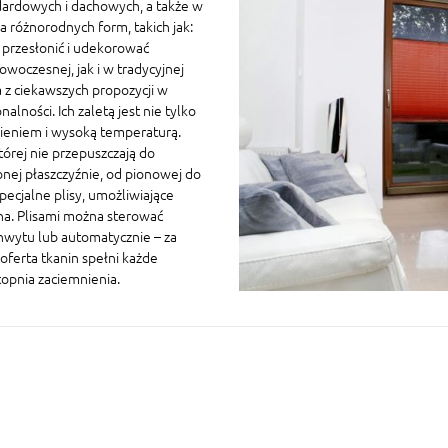
ardowych i dachowych, a także w
 różnorodnych form, takich jak:
a przesłonić i udekorować
owoczesnej, jak i w tradycyjnej
 z ciekawszych propozycji w
ności. Ich zaletą jest nie tylko
nieniem i wysoką temperaturą.
której nie przepuszczają do
nej płaszczyźnie, od pionowej do
ecjalne plisy, umożliwiające
na. Plisami można sterować
chwytu lub automatycznie – za
oferta tkanin spełni każde
topnia zaciemnienia.