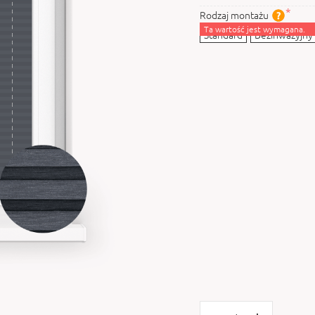
Rodzaj montażu
Ta wartość jest wymagana.
Standard
Bezinwazyjny