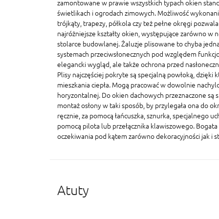
zamontowane w prawie wszystkich typach okien stand
świetlikach i ogrodach zimowych. Możliwość wykonania
trójkąty, trapezy, półkola czy też pełne okręgi pozwal
najróżniejsze kształty okien, występujące zarówno w n
stolarce budowlanej. Żaluzje plisowane to chyba jedna
systemach przeciwsłonecznych pod względem funkcjonal
elegancki wygląd, ale także ochrona przed nasłonecz
Plisy najczęściej pokryte są specjalną powłoką, dzięki 
mieszkania ciepła. Mogą pracować w dowolnie nachylo
horyzontalnej. Do okien dachowych przeznaczone są sp
montaż osłony w taki sposób, by przylegała ona do ok
ręcznie, za pomocą łańcuszka, sznurka, specjalnego u
pomocą pilota lub przełącznika klawiszowego. Bogata 
oczekiwania pod kątem zarówno dekoracyjności jak i s
Atuty