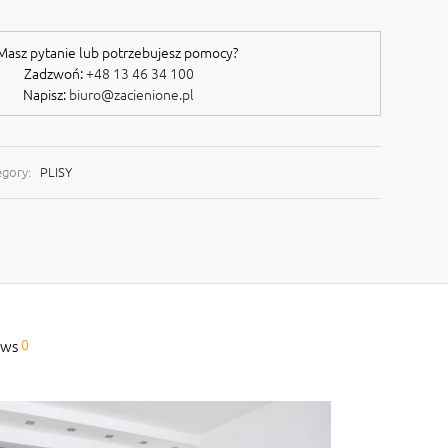
asz pytanie lub potrzebujesz pomocy?
Zadzwoń:
+48 13 46 34 100
Napisz:
biuro@zacienione.pl
egory:
PLISY
0
ews