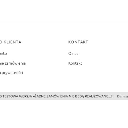
O KLIENTA
KONTAKT
onto
O nas
nie zamówienia
Kontakt
a prywatności
O TESTOWA WERSJA --ŻADNE ZAMÓWIENIA NIE BĘDĄ REALIZOWANE...!!!
Dismis