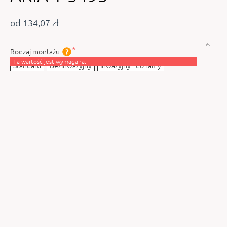
od 134,07 zł
Rodzaj montażu
Ta wartość jest wymagana.
Standard
Bezinwazyjny
Inwazyjny - do ramy