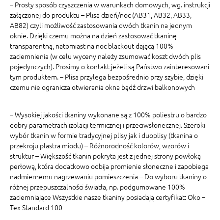
– Prosty sposób czyszczenia w warunkach domowych, wg. instrukcji
załączonej do produktu – Plisa dzień/noc (AB31, AB32, AB33,
AB82) czyli możliwość zastosowania dwóch tkanin na jednym
oknie. Dzięki czemu można na dzień zastosować tkaninę
transparentną, natomiast na noc blackout dającą 100%
zaciemnienia (w celu wyceny należy zsumować koszt dwóch plis
pojedynczych). Prosimy o kontakt jeżeli są Państwo zainteresowani
tym produktem. – Plisa przylega bezpośrednio przy szybie, dzięki
czemu nie ogranicza otwierania okna bądź drzwi balkonowych
– Wysokiej jakości tkaniny wykonane są z 100% poliestru o bardzo
dobry parametrach izolacji termicznej i przeciwsłonecznej. Szeroki
wybór tkanin w formie tradycyjnej plisy jak i duoplisy (tkanina o
przekroju plastra miodu) – Różnorodność kolorów, wzorów i
struktur – Większość tkanin pokryta jest z jednej strony powłoką
perłową, która dodatkowo odbija promienie słoneczne i zapobiega
nadmiernemu nagrzewaniu pomieszczenia – Do wyboru tkaniny o
różnej przepuszczalności światła, np. podgumowane 100%
zaciemniające Wszystkie nasze tkaniny posiadają certyfikat: Oko –
Tex Standard 100