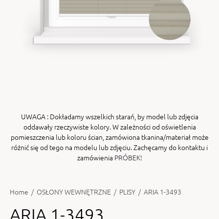
ENY
tiera zwijana MZN
UWAGA
: Dokładamy wszelkich starań, by model lub zdjęcia
oddawały rzeczywiste kolory. W zależności od oświetlenia
pomieszczenia lub koloru ścian, zamówiona tkanina/materiał może
różnić się od tego na modelu lub zdjęciu. Zachęcamy do kontaktu i
zamówienia
PRÓBEK!
Home
/
OSŁONY WEWNĘTRZNE
/
PLISY
/
ARIA 1-3493
ARIA 1-3493