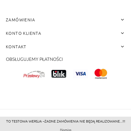
ZAMÓWIENIA
KONTO KLIENTA
KONTAKT
OBSŁUGUJEMY PŁATNOŚCI
me"]
TO TESTOWA WERSJA --ŻADNE ZAMÓWIENIA NIE BĘDĄ REALIZOWANE...!!!
©2026 - Zacienione.pl<br>
Dismiss