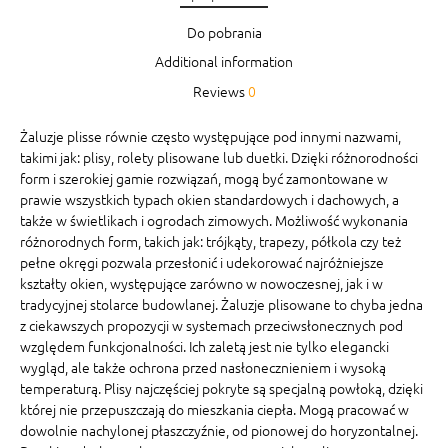
Do pobrania
Additional information
Reviews
0
Żaluzje plisse równie często występujące pod innymi nazwami,
takimi jak: plisy, rolety plisowane lub duetki. Dzięki różnorodności
form i szerokiej gamie rozwiązań, mogą być zamontowane w
prawie wszystkich typach okien standardowych i dachowych, a
także w świetlikach i ogrodach zimowych. Możliwość wykonania
różnorodnych form, takich jak: trójkąty, trapezy, półkola czy też
pełne okręgi pozwala przesłonić i udekorować najróżniejsze
kształty okien, występujące zarówno w nowoczesnej, jak i w
tradycyjnej stolarce budowlanej. Żaluzje plisowane to chyba jedna
z ciekawszych propozycji w systemach przeciwsłonecznych pod
względem funkcjonalności. Ich zaletą jest nie tylko elegancki
wygląd, ale także ochrona przed nasłonecznieniem i wysoką
temperaturą. Plisy najczęściej pokryte są specjalną powłoką, dzięki
której nie przepuszczają do mieszkania ciepła. Mogą pracować w
dowolnie nachylonej płaszczyźnie, od pionowej do horyzontalnej.