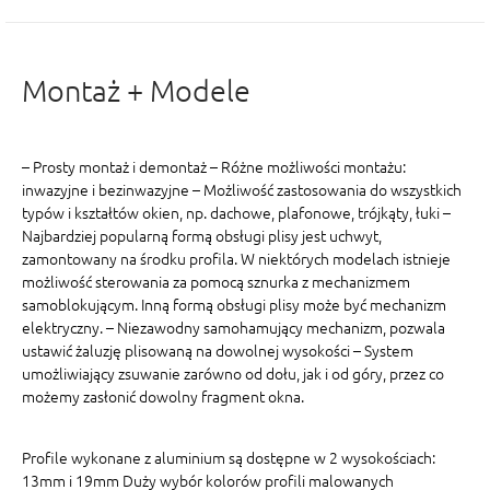
Montaż + Modele
– Prosty montaż i demontaż – Różne możliwości montażu:
inwazyjne i bezinwazyjne – Możliwość zastosowania do wszystkich
typów i kształtów okien, np. dachowe, plafonowe, trójkąty, łuki –
Najbardziej popularną formą obsługi plisy jest uchwyt,
zamontowany na środku profila. W niektórych modelach istnieje
możliwość sterowania za pomocą sznurka z mechanizmem
samoblokującym. Inną formą obsługi plisy może być mechanizm
elektryczny. – Niezawodny samohamujący mechanizm, pozwala
ustawić żaluzję plisowaną na dowolnej wysokości – System
umożliwiający zsuwanie zarówno od dołu, jak i od góry, przez co
możemy zasłonić dowolny fragment okna.
Profile wykonane z aluminium są dostępne w 2 wysokościach:
13mm i 19mm Duży wybór kolorów profili malowanych