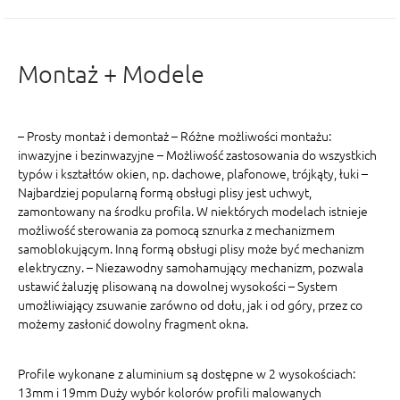
Montaż + Modele
– Prosty montaż i demontaż – Różne możliwości montażu:
inwazyjne i bezinwazyjne – Możliwość zastosowania do wszystkich
typów i kształtów okien, np. dachowe, plafonowe, trójkąty, łuki –
Najbardziej popularną formą obsługi plisy jest uchwyt,
zamontowany na środku profila. W niektórych modelach istnieje
możliwość sterowania za pomocą sznurka z mechanizmem
samoblokującym. Inną formą obsługi plisy może być mechanizm
elektryczny. – Niezawodny samohamujący mechanizm, pozwala
ustawić żaluzję plisowaną na dowolnej wysokości – System
umożliwiający zsuwanie zarówno od dołu, jak i od góry, przez co
możemy zasłonić dowolny fragment okna.
Profile wykonane z aluminium są dostępne w 2 wysokościach:
13mm i 19mm Duży wybór kolorów profili malowanych