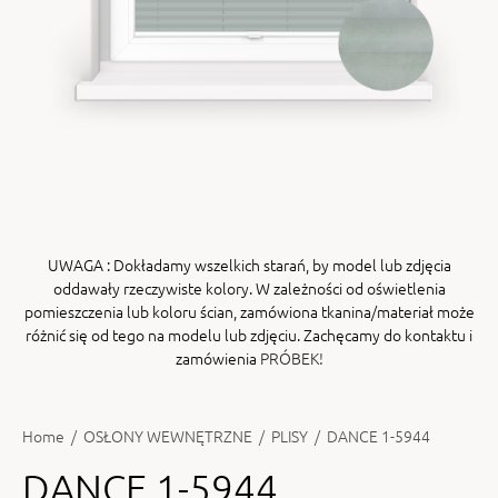
ENY
tiera zwijana MZN
UWAGA
: Dokładamy wszelkich starań, by model lub zdjęcia
oddawały rzeczywiste kolory. W zależności od oświetlenia
pomieszczenia lub koloru ścian, zamówiona tkanina/materiał może
różnić się od tego na modelu lub zdjęciu. Zachęcamy do kontaktu i
zamówienia
PRÓBEK!
Home
/
OSŁONY WEWNĘTRZNE
/
PLISY
/
DANCE 1-5944
DANCE 1-5944