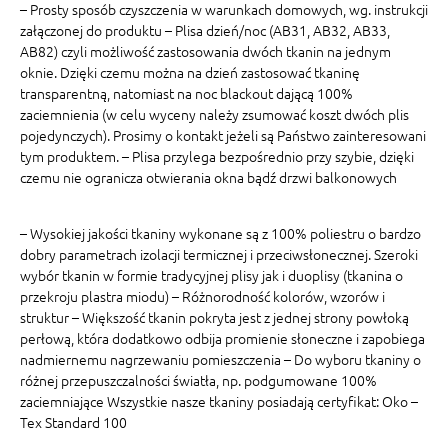
– Prosty sposób czyszczenia w warunkach domowych, wg. instrukcji
załączonej do produktu – Plisa dzień/noc (AB31, AB32, AB33,
AB82) czyli możliwość zastosowania dwóch tkanin na jednym
oknie. Dzięki czemu można na dzień zastosować tkaninę
transparentną, natomiast na noc blackout dającą 100%
zaciemnienia (w celu wyceny należy zsumować koszt dwóch plis
pojedynczych). Prosimy o kontakt jeżeli są Państwo zainteresowani
tym produktem. – Plisa przylega bezpośrednio przy szybie, dzięki
czemu nie ogranicza otwierania okna bądź drzwi balkonowych
– Wysokiej jakości tkaniny wykonane są z 100% poliestru o bardzo
dobry parametrach izolacji termicznej i przeciwsłonecznej. Szeroki
wybór tkanin w formie tradycyjnej plisy jak i duoplisy (tkanina o
przekroju plastra miodu) – Różnorodność kolorów, wzorów i
struktur – Większość tkanin pokryta jest z jednej strony powłoką
perłową, która dodatkowo odbija promienie słoneczne i zapobiega
nadmiernemu nagrzewaniu pomieszczenia – Do wyboru tkaniny o
różnej przepuszczalności światła, np. podgumowane 100%
zaciemniające Wszystkie nasze tkaniny posiadają certyfikat: Oko –
Tex Standard 100