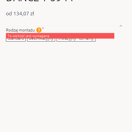
od 134,07 zł
Rodzaj montażu
Ta wartość jest wymagana.
Standard
Bezinwazyjny
Inwazyjny - do ramy