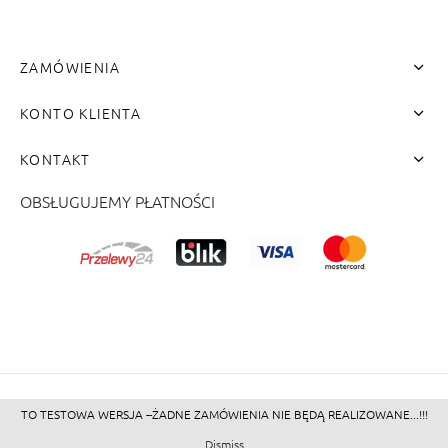
ZAMÓWIENIA
KONTO KLIENTA
KONTAKT
OBSŁUGUJEMY PŁATNOŚCI
me"]
TO TESTOWA WERSJA --ŻADNE ZAMÓWIENIA NIE BĘDĄ REALIZOWANE...!!!
©2026 - Zacienione.pl<br>
Dismiss