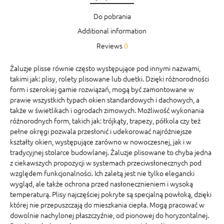
Do pobrania
Additional information
Reviews
0
Żaluzje plisse równie często występujące pod innymi nazwami,
takimi jak: plisy, rolety plisowane lub duetki. Dzięki różnorodności
form i szerokiej gamie rozwiązań, mogą być zamontowane w
prawie wszystkich typach okien standardowych i dachowych, a
także w świetlikach i ogrodach zimowych. Możliwość wykonania
różnorodnych form, takich jak: trójkąty, trapezy, półkola czy też
pełne okręgi pozwala przesłonić i udekorować najróżniejsze
kształty okien, występujące zarówno w nowoczesnej, jak i w
tradycyjnej stolarce budowlanej. Żaluzje plisowane to chyba jedna
z ciekawszych propozycji w systemach przeciwsłonecznych pod
względem funkcjonalności. Ich zaletą jest nie tylko elegancki
wygląd, ale także ochrona przed nasłonecznieniem i wysoką
temperaturą. Plisy najczęściej pokryte są specjalną powłoką, dzięki
której nie przepuszczają do mieszkania ciepła. Mogą pracować w
dowolnie nachylonej płaszczyźnie, od pionowej do horyzontalnej.