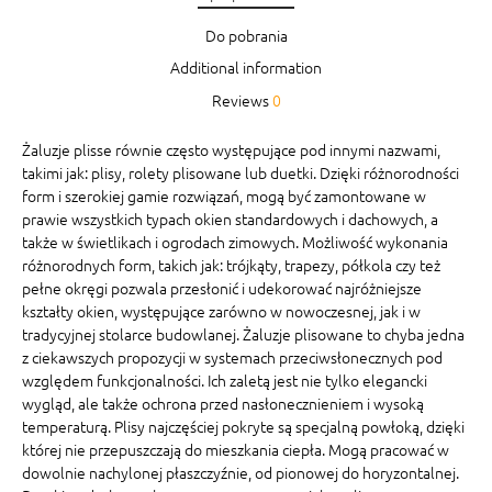
Do pobrania
Additional information
Reviews
0
Żaluzje plisse równie często występujące pod innymi nazwami,
takimi jak: plisy, rolety plisowane lub duetki. Dzięki różnorodności
form i szerokiej gamie rozwiązań, mogą być zamontowane w
prawie wszystkich typach okien standardowych i dachowych, a
także w świetlikach i ogrodach zimowych. Możliwość wykonania
różnorodnych form, takich jak: trójkąty, trapezy, półkola czy też
pełne okręgi pozwala przesłonić i udekorować najróżniejsze
kształty okien, występujące zarówno w nowoczesnej, jak i w
tradycyjnej stolarce budowlanej. Żaluzje plisowane to chyba jedna
z ciekawszych propozycji w systemach przeciwsłonecznych pod
względem funkcjonalności. Ich zaletą jest nie tylko elegancki
wygląd, ale także ochrona przed nasłonecznieniem i wysoką
temperaturą. Plisy najczęściej pokryte są specjalną powłoką, dzięki
której nie przepuszczają do mieszkania ciepła. Mogą pracować w
dowolnie nachylonej płaszczyźnie, od pionowej do horyzontalnej.