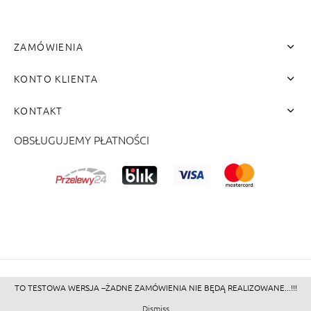
ZAMÓWIENIA
KONTO KLIENTA
KONTAKT
OBSŁUGUJEMY PŁATNOŚCI
me"]
TO TESTOWA WERSJA --ŻADNE ZAMÓWIENIA NIE BĘDĄ REALIZOWANE...!!!
©2026 - Zacienione.pl<br>
Dismiss