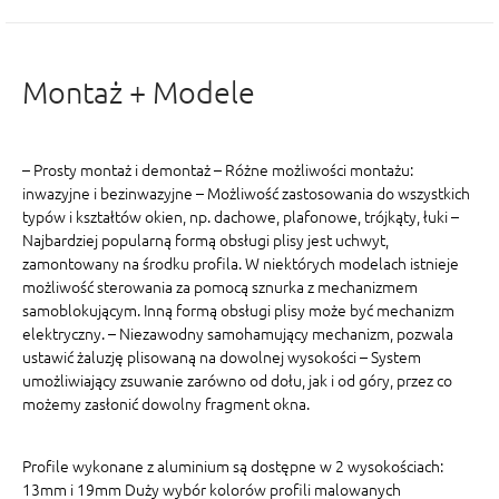
Montaż + Modele
– Prosty montaż i demontaż – Różne możliwości montażu:
inwazyjne i bezinwazyjne – Możliwość zastosowania do wszystkich
typów i kształtów okien, np. dachowe, plafonowe, trójkąty, łuki –
Najbardziej popularną formą obsługi plisy jest uchwyt,
zamontowany na środku profila. W niektórych modelach istnieje
możliwość sterowania za pomocą sznurka z mechanizmem
samoblokującym. Inną formą obsługi plisy może być mechanizm
elektryczny. – Niezawodny samohamujący mechanizm, pozwala
ustawić żaluzję plisowaną na dowolnej wysokości – System
umożliwiający zsuwanie zarówno od dołu, jak i od góry, przez co
możemy zasłonić dowolny fragment okna.
Profile wykonane z aluminium są dostępne w 2 wysokościach:
13mm i 19mm Duży wybór kolorów profili malowanych