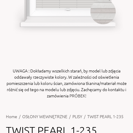
ENY
tiera zwijana MZN
UWAGA
: Dokładamy wszelkich starań, by model lub zdjęcia
oddawały rzeczywiste kolory. W zależności od oświetlenia
pomieszczenia lub koloru ścian, zamówiona tkanina/materiał może
różnić się od tego na modelu lub zdjęciu. Zachęcamy do kontaktu i
zamówienia
PRÓBEK!
Home
/
OSŁONY WEWNĘTRZNE
/
PLISY
/
TWIST PEARL 1-235
TWIST PEARL 1-235