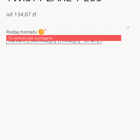
od 134,07 zł
Rodzaj montażu
Ta wartość jest wymagana.
Standard
Bezinwazyjny
Inwazyjny - do ramy