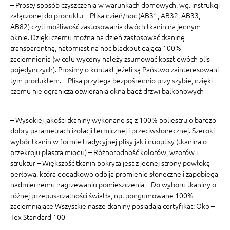
– Prosty sposób czyszczenia w warunkach domowych, wg. instrukcji
załączonej do produktu – Plisa dzień/noc (AB31, AB32, AB33,
AB82) czyli możliwość zastosowania dwóch tkanin na jednym
oknie. Dzięki czemu można na dzień zastosować tkaninę
transparentną, natomiast na noc blackout dającą 100%
zaciemnienia (w celu wyceny należy zsumować koszt dwóch plis
pojedynczych). Prosimy o kontakt jeżeli są Państwo zainteresowani
tym produktem. – Plisa przylega bezpośrednio przy szybie, dzięki
czemu nie ogranicza otwierania okna bądź drzwi balkonowych
– Wysokiej jakości tkaniny wykonane są z 100% poliestru o bardzo
dobry parametrach izolacji termicznej i przeciwsłonecznej. Szeroki
wybór tkanin w formie tradycyjnej plisy jak i duoplisy (tkanina o
przekroju plastra miodu) – Różnorodność kolorów, wzorów i
struktur – Większość tkanin pokryta jest z jednej strony powłoką
perłową, która dodatkowo odbija promienie słoneczne i zapobiega
nadmiernemu nagrzewaniu pomieszczenia – Do wyboru tkaniny o
różnej przepuszczalności światła, np. podgumowane 100%
zaciemniające Wszystkie nasze tkaniny posiadają certyfikat: Oko –
Tex Standard 100