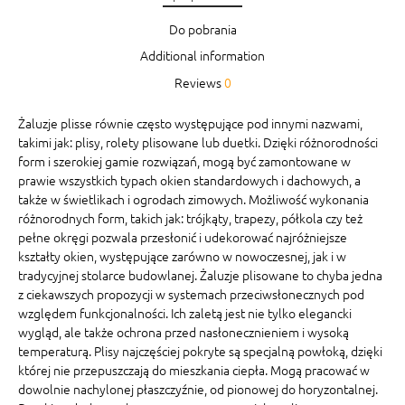
Do pobrania
Additional information
Reviews
0
Żaluzje plisse równie często występujące pod innymi nazwami,
takimi jak: plisy, rolety plisowane lub duetki. Dzięki różnorodności
form i szerokiej gamie rozwiązań, mogą być zamontowane w
prawie wszystkich typach okien standardowych i dachowych, a
także w świetlikach i ogrodach zimowych. Możliwość wykonania
różnorodnych form, takich jak: trójkąty, trapezy, półkola czy też
pełne okręgi pozwala przesłonić i udekorować najróżniejsze
kształty okien, występujące zarówno w nowoczesnej, jak i w
tradycyjnej stolarce budowlanej. Żaluzje plisowane to chyba jedna
z ciekawszych propozycji w systemach przeciwsłonecznych pod
względem funkcjonalności. Ich zaletą jest nie tylko elegancki
wygląd, ale także ochrona przed nasłonecznieniem i wysoką
temperaturą. Plisy najczęściej pokryte są specjalną powłoką, dzięki
której nie przepuszczają do mieszkania ciepła. Mogą pracować w
dowolnie nachylonej płaszczyźnie, od pionowej do horyzontalnej.