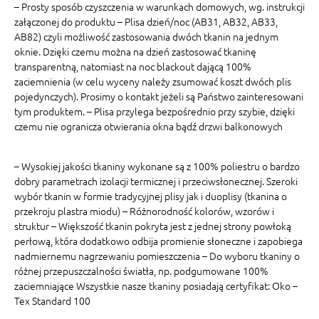
– Prosty sposób czyszczenia w warunkach domowych, wg. instrukcji
załączonej do produktu – Plisa dzień/noc (AB31, AB32, AB33,
AB82) czyli możliwość zastosowania dwóch tkanin na jednym
oknie. Dzięki czemu można na dzień zastosować tkaninę
transparentną, natomiast na noc blackout dającą 100%
zaciemnienia (w celu wyceny należy zsumować koszt dwóch plis
pojedynczych). Prosimy o kontakt jeżeli są Państwo zainteresowani
tym produktem. – Plisa przylega bezpośrednio przy szybie, dzięki
czemu nie ogranicza otwierania okna bądź drzwi balkonowych
– Wysokiej jakości tkaniny wykonane są z 100% poliestru o bardzo
dobry parametrach izolacji termicznej i przeciwsłonecznej. Szeroki
wybór tkanin w formie tradycyjnej plisy jak i duoplisy (tkanina o
przekroju plastra miodu) – Różnorodność kolorów, wzorów i
struktur – Większość tkanin pokryta jest z jednej strony powłoką
perłową, która dodatkowo odbija promienie słoneczne i zapobiega
nadmiernemu nagrzewaniu pomieszczenia – Do wyboru tkaniny o
różnej przepuszczalności światła, np. podgumowane 100%
zaciemniające Wszystkie nasze tkaniny posiadają certyfikat: Oko –
Tex Standard 100