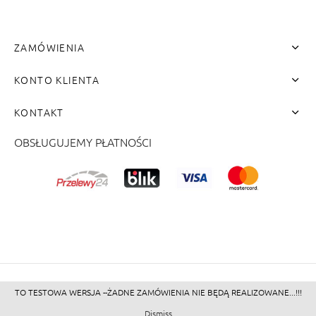
ZAMÓWIENIA
KONTO KLIENTA
KONTAKT
OBSŁUGUJEMY PŁATNOŚCI
me"]
TO TESTOWA WERSJA --ŻADNE ZAMÓWIENIA NIE BĘDĄ REALIZOWANE...!!!
©2026 - Zacienione.pl<br>
Dismiss