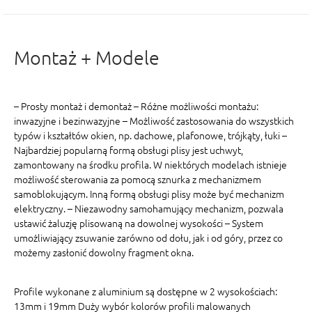
Montaż + Modele
– Prosty montaż i demontaż – Różne możliwości montażu:
inwazyjne i bezinwazyjne – Możliwość zastosowania do wszystkich
typów i kształtów okien, np. dachowe, plafonowe, trójkąty, łuki –
Najbardziej popularną formą obsługi plisy jest uchwyt,
zamontowany na środku profila. W niektórych modelach istnieje
możliwość sterowania za pomocą sznurka z mechanizmem
samoblokującym. Inną formą obsługi plisy może być mechanizm
elektryczny. – Niezawodny samohamujący mechanizm, pozwala
ustawić żaluzję plisowaną na dowolnej wysokości – System
umożliwiający zsuwanie zarówno od dołu, jak i od góry, przez co
możemy zasłonić dowolny fragment okna.
Profile wykonane z aluminium są dostępne w 2 wysokościach:
13mm i 19mm Duży wybór kolorów profili malowanych