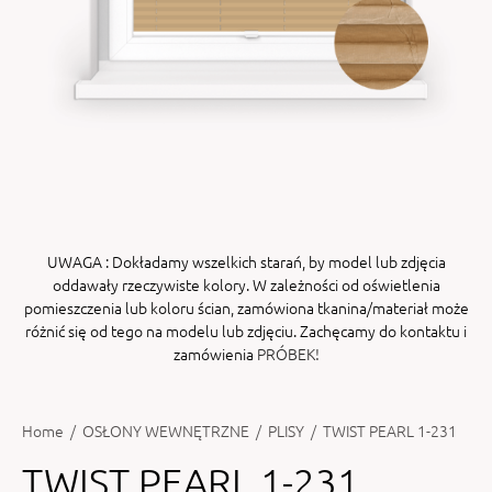
ENY
tiera zwijana MZN
UWAGA
: Dokładamy wszelkich starań, by model lub zdjęcia
oddawały rzeczywiste kolory. W zależności od oświetlenia
pomieszczenia lub koloru ścian, zamówiona tkanina/materiał może
różnić się od tego na modelu lub zdjęciu. Zachęcamy do kontaktu i
zamówienia
PRÓBEK!
Home
/
OSŁONY WEWNĘTRZNE
/
PLISY
/
TWIST PEARL 1-231
TWIST PEARL 1-231