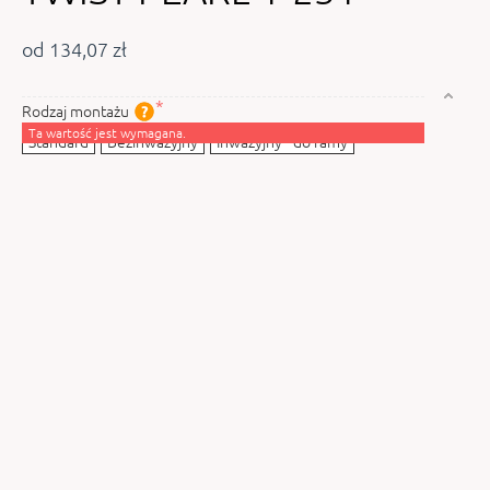
od 134,07 zł
Rodzaj montażu
Ta wartość jest wymagana.
Standard
Bezinwazyjny
Inwazyjny - do ramy