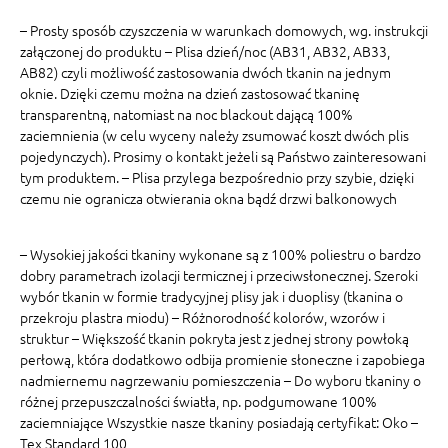
– Prosty sposób czyszczenia w warunkach domowych, wg. instrukcji
załączonej do produktu – Plisa dzień/noc (AB31, AB32, AB33,
AB82) czyli możliwość zastosowania dwóch tkanin na jednym
oknie. Dzięki czemu można na dzień zastosować tkaninę
transparentną, natomiast na noc blackout dającą 100%
zaciemnienia (w celu wyceny należy zsumować koszt dwóch plis
pojedynczych). Prosimy o kontakt jeżeli są Państwo zainteresowani
tym produktem. – Plisa przylega bezpośrednio przy szybie, dzięki
czemu nie ogranicza otwierania okna bądź drzwi balkonowych
– Wysokiej jakości tkaniny wykonane są z 100% poliestru o bardzo
dobry parametrach izolacji termicznej i przeciwsłonecznej. Szeroki
wybór tkanin w formie tradycyjnej plisy jak i duoplisy (tkanina o
przekroju plastra miodu) – Różnorodność kolorów, wzorów i
struktur – Większość tkanin pokryta jest z jednej strony powłoką
perłową, która dodatkowo odbija promienie słoneczne i zapobiega
nadmiernemu nagrzewaniu pomieszczenia – Do wyboru tkaniny o
różnej przepuszczalności światła, np. podgumowane 100%
zaciemniające Wszystkie nasze tkaniny posiadają certyfikat: Oko –
Tex Standard 100