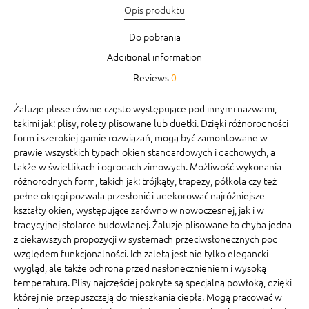
Opis produktu
Do pobrania
Additional information
Reviews
0
Żaluzje plisse równie często występujące pod innymi nazwami,
takimi jak: plisy, rolety plisowane lub duetki. Dzięki różnorodności
form i szerokiej gamie rozwiązań, mogą być zamontowane w
prawie wszystkich typach okien standardowych i dachowych, a
także w świetlikach i ogrodach zimowych. Możliwość wykonania
różnorodnych form, takich jak: trójkąty, trapezy, półkola czy też
pełne okręgi pozwala przesłonić i udekorować najróżniejsze
kształty okien, występujące zarówno w nowoczesnej, jak i w
tradycyjnej stolarce budowlanej. Żaluzje plisowane to chyba jedna
z ciekawszych propozycji w systemach przeciwsłonecznych pod
względem funkcjonalności. Ich zaletą jest nie tylko elegancki
wygląd, ale także ochrona przed nasłonecznieniem i wysoką
temperaturą. Plisy najczęściej pokryte są specjalną powłoką, dzięki
której nie przepuszczają do mieszkania ciepła. Mogą pracować w