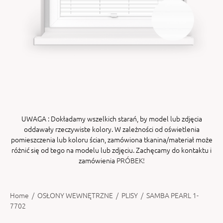
ENY
tiera zwijana MZN
UWAGA
: Dokładamy wszelkich starań, by model lub zdjęcia
oddawały rzeczywiste kolory. W zależności od oświetlenia
pomieszczenia lub koloru ścian, zamówiona tkanina/materiał może
różnić się od tego na modelu lub zdjęciu. Zachęcamy do kontaktu i
zamówienia
PRÓBEK!
Home
/
OSŁONY WEWNĘTRZNE
/
PLISY
/
SAMBA PEARL 1-
7702