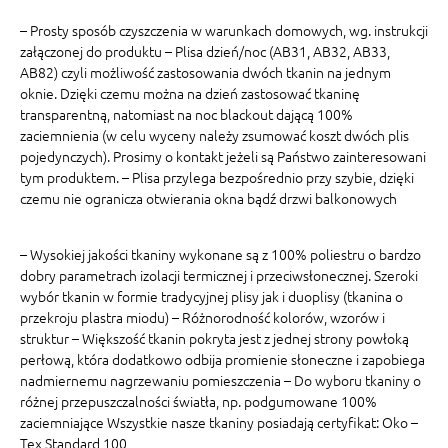
– Prosty sposób czyszczenia w warunkach domowych, wg. instrukcji
załączonej do produktu – Plisa dzień/noc (AB31, AB32, AB33,
AB82) czyli możliwość zastosowania dwóch tkanin na jednym
oknie. Dzięki czemu można na dzień zastosować tkaninę
transparentną, natomiast na noc blackout dającą 100%
zaciemnienia (w celu wyceny należy zsumować koszt dwóch plis
pojedynczych). Prosimy o kontakt jeżeli są Państwo zainteresowani
tym produktem. – Plisa przylega bezpośrednio przy szybie, dzięki
czemu nie ogranicza otwierania okna bądź drzwi balkonowych
– Wysokiej jakości tkaniny wykonane są z 100% poliestru o bardzo
dobry parametrach izolacji termicznej i przeciwsłonecznej. Szeroki
wybór tkanin w formie tradycyjnej plisy jak i duoplisy (tkanina o
przekroju plastra miodu) – Różnorodność kolorów, wzorów i
struktur – Większość tkanin pokryta jest z jednej strony powłoką
perłową, która dodatkowo odbija promienie słoneczne i zapobiega
nadmiernemu nagrzewaniu pomieszczenia – Do wyboru tkaniny o
różnej przepuszczalności światła, np. podgumowane 100%
zaciemniające Wszystkie nasze tkaniny posiadają certyfikat: Oko –
Tex Standard 100