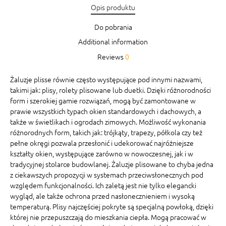
Opis produktu
Do pobrania
Additional information
Reviews
0
Żaluzje plisse równie często występujące pod innymi nazwami,
takimi jak: plisy, rolety plisowane lub duetki. Dzięki różnorodności
form i szerokiej gamie rozwiązań, mogą być zamontowane w
prawie wszystkich typach okien standardowych i dachowych, a
także w świetlikach i ogrodach zimowych. Możliwość wykonania
różnorodnych form, takich jak: trójkąty, trapezy, półkola czy też
pełne okręgi pozwala przesłonić i udekorować najróżniejsze
kształty okien, występujące zarówno w nowoczesnej, jak i w
tradycyjnej stolarce budowlanej. Żaluzje plisowane to chyba jedna
z ciekawszych propozycji w systemach przeciwsłonecznych pod
względem funkcjonalności. Ich zaletą jest nie tylko elegancki
wygląd, ale także ochrona przed nasłonecznieniem i wysoką
temperaturą. Plisy najczęściej pokryte są specjalną powłoką, dzięki
której nie przepuszczają do mieszkania ciepła. Mogą pracować w