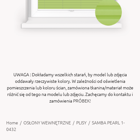
ENY
tiera zwijana MZN
UWAGA
: Dokładamy wszelkich starań, by model lub zdjęcia
oddawały rzeczywiste kolory. W zależności od oświetlenia
pomieszczenia lub koloru ścian, zamówiona tkanina/materiał może
różnić się od tego na modelu lub zdjęciu. Zachęcamy do kontaktu i
zamówienia
PRÓBEK!
Home
/
OSŁONY WEWNĘTRZNE
/
PLISY
/
SAMBA PEARL 1-
0432