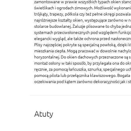
zamontowane w prawie wszystkich typach okien stand
świetlikach i ogrodach zimowych. Możliwość wykonania
trójkąty, trapezy, półkola czy też pełne okręgi pozwal
najróżniejsze kształty okien, występujące zarówno w n
stolarce budowlanej. Żaluzje plisowane to chyba jedna
systemach przeciwsłonecznych pod względem funkcjonal
elegancki wygląd, ale także ochrona przed nasłonecz
Plisy najczęściej pokryte są specjalną powłoką, dzięki 
mieszkania ciepła. Mogą pracować w dowolnie nachylo
horyzontalnej. Do okien dachowych przeznaczone są sp
montaż osłony w taki sposób, by przylegała ona do ok
ręcznie, za pomocą łańcuszka, sznurka, specjalnego u
pomocą pilota lub przełącznika klawiszowego. Bogata 
oczekiwania pod kątem zarówno dekoracyjności jak i s
Atuty