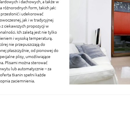
ardowych i dachowych, a także w
 różnorodnych form, takich jak:
a przesłonić i udekorować
owoczesnej, jak i w tradycyjnej
 z ciekawszych propozycji w
ności. Ich zaletą jest nie tylko
nieniem i wysoką temperaturą.
której nie przepuszczają do
nej płaszczyźnie, od pionowej do
ecjalne plisy, umożliwiające
na. Plisami można sterować
chwytu lub automatycznie – za
oferta tkanin spełni każde
topnia zaciemnienia.