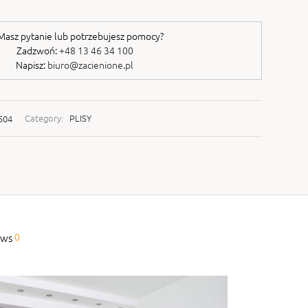
asz pytanie lub potrzebujesz pomocy?
Zadzwoń:
+48 13 46 34 100
Napisz:
biuro@zacienione.pl
504
Category:
PLISY
0
ews