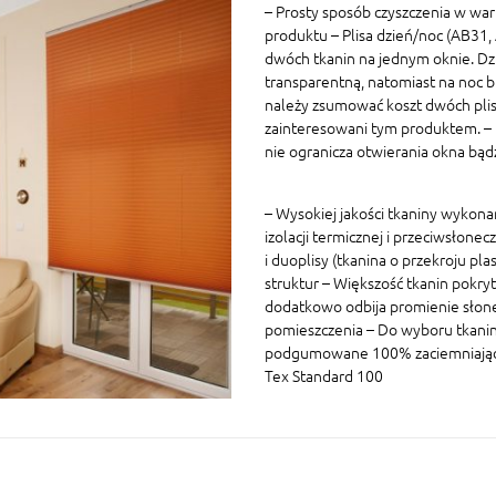
– Prosty sposób czyszczenia w war
produktu – Plisa dzień/noc (AB31
dwóch tkanin na jednym oknie. Dz
transparentną, natomiast na noc 
należy zsumować koszt dwóch plis 
zainteresowani tym produktem. – P
nie ogranicza otwierania okna bą
– Wysokiej jakości tkaniny wykon
izolacji termicznej i przeciwsłonec
i duoplisy (tkanina o przekroju p
struktur – Większość tkanin pokryt
dodatkowo odbija promienie słon
pomieszczenia – Do wyboru tkaniny
podgumowane 100% zaciemniające W
Tex Standard 100