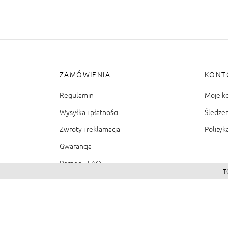
ZAMÓWIENIA
KONT
Regulamin
Moje k
Wysyłka i płatności
Śledze
Zwroty i reklamacja
Polityk
Gwarancja
Pomoc – FAQ
T
©2026 - Zacienione.pl<br>