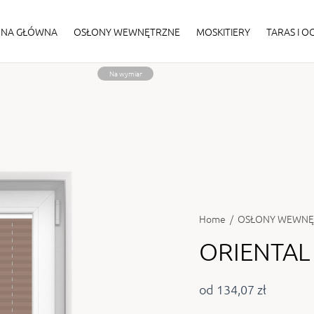
ONA GŁÓWNA
OSŁONY WEWNĘTRZNE
MOSKITIERY
TARAS I 
Na wymiar
Home
/
OSŁONY WEWNĘ
ORIENTAL
od 134,07 zł