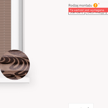
Rodzaj montażu
Ta wartość jest wymagana.
Standard
Bezinwazyjny