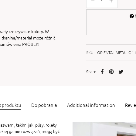
M
wały rzeczywiste kolory. W
 tkanina/materiał może różnić
i zamówienia
PRÓBEK!
SKU:
ORIENTAL METALIC 1-
Share
s produktu
Do pobrania
Additional information
Revi
zwami, takimi jak: plisy, rolety
rokiej gamie rozwiązań, mogą być