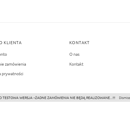
O KLIENTA
KONTAKT
onto
O nas
nie zamówienia
Kontakt
a prywatności
O TESTOWA WERSJA --ŻADNE ZAMÓWIENIA NIE BĘDĄ REALIZOWANE...!!!
Dismis