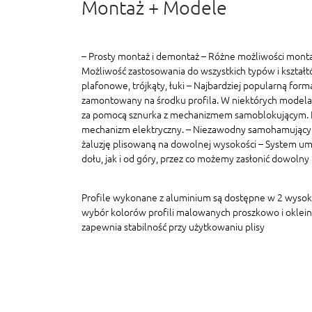
Montaż + Modele
– Prosty montaż i demontaż – Różne możliwości monta
Możliwość zastosowania do wszystkich typów i kształt
plafonowe, trójkąty, łuki – Najbardziej popularną formą
zamontowany na środku profila. W niektórych modelac
za pomocą sznurka z mechanizmem samoblokującym. In
mechanizm elektryczny. – Niezawodny samohamujący
żaluzję plisowaną na dowolnej wysokości – System um
dołu, jak i od góry, przez co możemy zasłonić dowolny
Profile wykonane z aluminium są dostępne w 2 wyso
wybór kolorów profili malowanych proszkowo i oklein
zapewnia stabilność przy użytkowaniu plisy