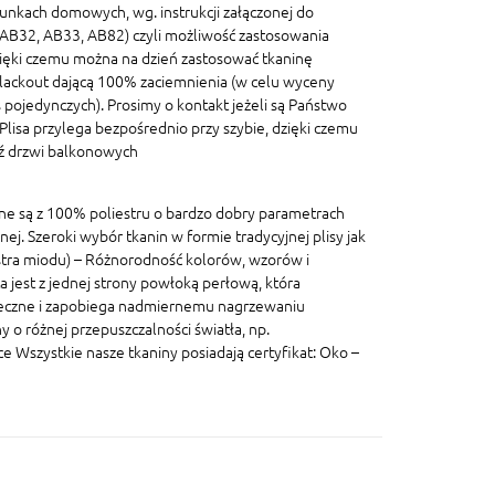
unkach domowych, wg. instrukcji załączonej do
, AB32, AB33, AB82) czyli możliwość zastosowania
ięki czemu można na dzień zastosować tkaninę
blackout dającą 100% zaciemnienia (w celu wyceny
pojedynczych). Prosimy o kontakt jeżeli są Państwo
lisa przylega bezpośrednio przy szybie, dzięki czemu
dź drzwi balkonowych
ane są z 100% poliestru o bardzo dobry parametrach
znej. Szeroki wybór tkanin w formie tradycyjnej plisy jak
lastra miodu) – Różnorodność kolorów, wzorów i
a jest z jednej strony powłoką perłową, która
eczne i zapobiega nadmiernemu nagrzewaniu
 o różnej przepuszczalności światła, np.
szystkie nasze tkaniny posiadają certyfikat: Oko –