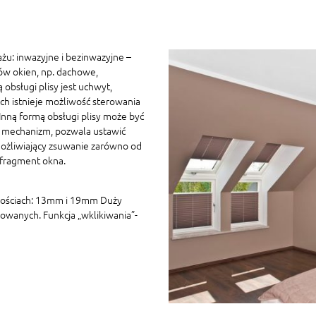
żu: inwazyjne i bezinwazyjne –
ów okien, np. dachowe,
 obsługi plisy jest uchwyt,
h istnieje możliwość sterowania
ną formą obsługi plisy może być
 mechanizm, pozwala ustawić
ożliwiający zsuwanie zarówno od
 fragment okna.
kościach: 13mm i 19mm Duży
owanych. Funkcja „wklikiwania”-