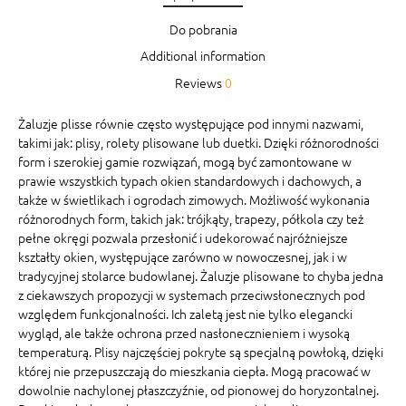
Do pobrania
Additional information
Reviews
0
Żaluzje plisse równie często występujące pod innymi nazwami,
takimi jak: plisy, rolety plisowane lub duetki. Dzięki różnorodności
form i szerokiej gamie rozwiązań, mogą być zamontowane w
prawie wszystkich typach okien standardowych i dachowych, a
także w świetlikach i ogrodach zimowych. Możliwość wykonania
różnorodnych form, takich jak: trójkąty, trapezy, półkola czy też
pełne okręgi pozwala przesłonić i udekorować najróżniejsze
kształty okien, występujące zarówno w nowoczesnej, jak i w
tradycyjnej stolarce budowlanej. Żaluzje plisowane to chyba jedna
z ciekawszych propozycji w systemach przeciwsłonecznych pod
względem funkcjonalności. Ich zaletą jest nie tylko elegancki
wygląd, ale także ochrona przed nasłonecznieniem i wysoką
temperaturą. Plisy najczęściej pokryte są specjalną powłoką, dzięki
której nie przepuszczają do mieszkania ciepła. Mogą pracować w
dowolnie nachylonej płaszczyźnie, od pionowej do horyzontalnej.