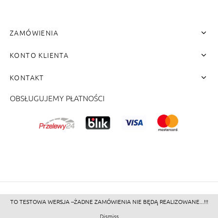
ZAMÓWIENIA
KONTO KLIENTA
KONTAKT
OBSŁUGUJEMY PŁATNOŚCI
me"]
TO TESTOWA WERSJA --ŻADNE ZAMÓWIENIA NIE BĘDĄ REALIZOWANE...!!!
©2026 - Zacienione.pl<br>
Dismiss