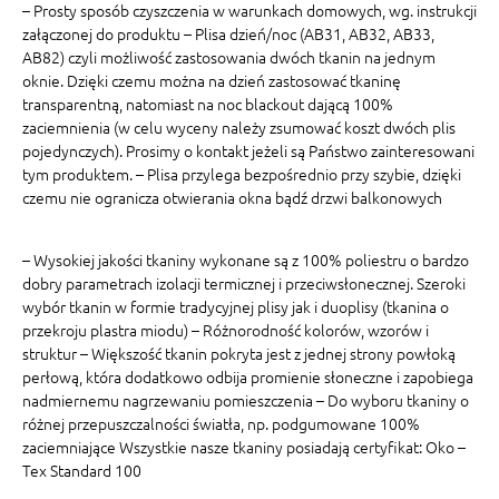
– Prosty sposób czyszczenia w warunkach domowych, wg. instrukcji
załączonej do produktu – Plisa dzień/noc (AB31, AB32, AB33,
AB82) czyli możliwość zastosowania dwóch tkanin na jednym
oknie. Dzięki czemu można na dzień zastosować tkaninę
transparentną, natomiast na noc blackout dającą 100%
zaciemnienia (w celu wyceny należy zsumować koszt dwóch plis
pojedynczych). Prosimy o kontakt jeżeli są Państwo zainteresowani
tym produktem. – Plisa przylega bezpośrednio przy szybie, dzięki
czemu nie ogranicza otwierania okna bądź drzwi balkonowych
– Wysokiej jakości tkaniny wykonane są z 100% poliestru o bardzo
dobry parametrach izolacji termicznej i przeciwsłonecznej. Szeroki
wybór tkanin w formie tradycyjnej plisy jak i duoplisy (tkanina o
przekroju plastra miodu) – Różnorodność kolorów, wzorów i
struktur – Większość tkanin pokryta jest z jednej strony powłoką
perłową, która dodatkowo odbija promienie słoneczne i zapobiega
nadmiernemu nagrzewaniu pomieszczenia – Do wyboru tkaniny o
różnej przepuszczalności światła, np. podgumowane 100%
zaciemniające Wszystkie nasze tkaniny posiadają certyfikat: Oko –
Tex Standard 100