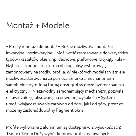
Montaż + Modele
– Prosty montaż i demontaż – Różne możliwości montażu:
inwazyjne i bezinwazyjne – Możliwość zastosowania do wszystkich
typów i kształtów okien, np. dachowe, plafonowe, trójkąty, łuki –
Najbardziej popularną formą obsługi plisy jest uchwyt,
zamontowany na środku profila. W niektórych modelach istnieje
możliwość sterowania za pomocą sznurka z mechanizmem
samoblokującym. Inną formą obsługi plisy może być mechanizm
elektryczny. – Niezawodny samohamujący mechanizm, pozwala
ustawić żaluzję plisowaną na dowolnej wysokości – System
umożliwiający zsuwanie zarówno od dołu, jak i od góry, przez co
możemy zasłonić dowolny fragment okna.
Profile wykonane z aluminium są dostępne w 2 wysokościach:
13mm i 19mm Duży wybór kolorów profili malowanych