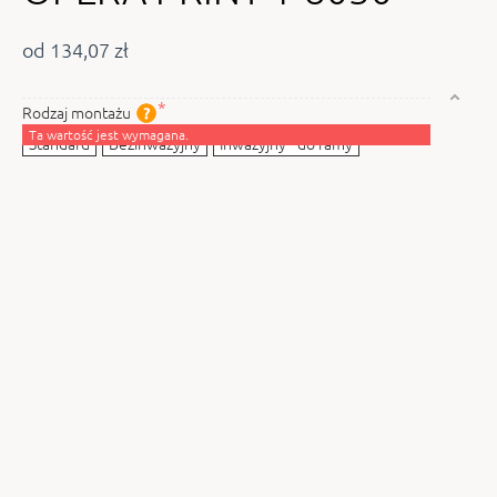
od 134,07 zł
Rodzaj montażu
Ta wartość jest wymagana.
Standard
Bezinwazyjny
Inwazyjny - do ramy