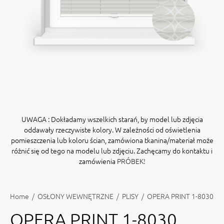
ENY
tiera zwijana MZN
UWAGA
: Dokładamy wszelkich starań, by model lub zdjęcia
oddawały rzeczywiste kolory. W zależności od oświetlenia
pomieszczenia lub koloru ścian, zamówiona tkanina/materiał może
różnić się od tego na modelu lub zdjęciu. Zachęcamy do kontaktu i
zamówienia
PRÓBEK!
Home
/
OSŁONY WEWNĘTRZNE
/
PLISY
/
OPERA PRINT 1-8030
OPERA PRINT 1-8030