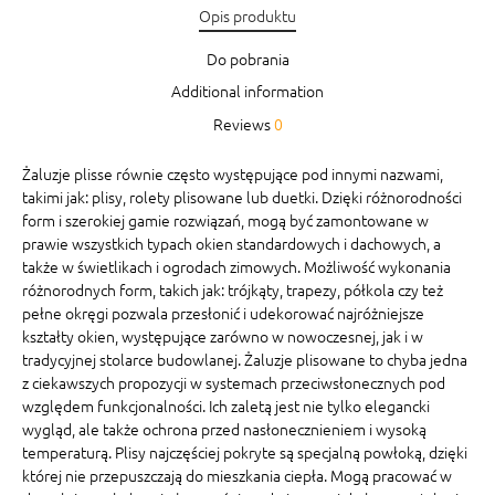
Opis produktu
Do pobrania
Additional information
Reviews
0
Żaluzje plisse równie często występujące pod innymi nazwami,
takimi jak: plisy, rolety plisowane lub duetki. Dzięki różnorodności
form i szerokiej gamie rozwiązań, mogą być zamontowane w
prawie wszystkich typach okien standardowych i dachowych, a
także w świetlikach i ogrodach zimowych. Możliwość wykonania
różnorodnych form, takich jak: trójkąty, trapezy, półkola czy też
pełne okręgi pozwala przesłonić i udekorować najróżniejsze
kształty okien, występujące zarówno w nowoczesnej, jak i w
tradycyjnej stolarce budowlanej. Żaluzje plisowane to chyba jedna
z ciekawszych propozycji w systemach przeciwsłonecznych pod
względem funkcjonalności. Ich zaletą jest nie tylko elegancki
wygląd, ale także ochrona przed nasłonecznieniem i wysoką
temperaturą. Plisy najczęściej pokryte są specjalną powłoką, dzięki
której nie przepuszczają do mieszkania ciepła. Mogą pracować w