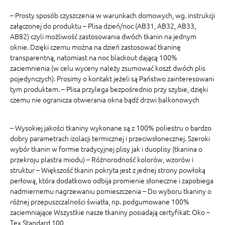
– Prosty sposób czyszczenia w warunkach domowych, wg. instrukcji
załączonej do produktu – Plisa dzień/noc (AB31, AB32, AB33,
AB82) czyli możliwość zastosowania dwóch tkanin na jednym
oknie. Dzięki czemu można na dzień zastosować tkaninę
transparentną, natomiast na noc blackout dającą 100%
zaciemnienia (w celu wyceny należy zsumować koszt dwóch plis
pojedynczych). Prosimy o kontakt jeżeli są Państwo zainteresowani
tym produktem. – Plisa przylega bezpośrednio przy szybie, dzięki
czemu nie ogranicza otwierania okna bądź drzwi balkonowych
– Wysokiej jakości tkaniny wykonane są z 100% poliestru o bardzo
dobry parametrach izolacji termicznej i przeciwsłonecznej. Szeroki
wybór tkanin w formie tradycyjnej plisy jak i duoplisy (tkanina o
przekroju plastra miodu) – Różnorodność kolorów, wzorów i
struktur – Większość tkanin pokryta jest z jednej strony powłoką
perłową, która dodatkowo odbija promienie słoneczne i zapobiega
nadmiernemu nagrzewaniu pomieszczenia – Do wyboru tkaniny o
różnej przepuszczalności światła, np. podgumowane 100%
zaciemniające Wszystkie nasze tkaniny posiadają certyfikat: Oko –
Tex Standard 100