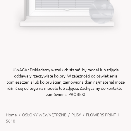
ENY
tiera zwijana MZN
UWAGA
: Dokładamy wszelkich starań, by model lub zdjęcia
oddawały rzeczywiste kolory. W zależności od oświetlenia
pomieszczenia lub koloru ścian, zamówiona tkanina/materiał może
różnić się od tego na modelu lub zdjęciu. Zachęcamy do kontaktu i
zamówienia
PRÓBEK!
Home
/
OSŁONY WEWNĘTRZNE
/
PLISY
/
FLOWERS PRINT 1-
5610