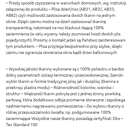
– Prosty sposób czyszczenia w warunkach domowych, wg. instrukcji
załączonej do produktu – Plisa dzień/noc (AB31, AB32, AB33,
AB82) czyli możliwość zastosowania dwóch tkanin na jednym
oknie. Dzięki czemu można na dzień zastosować tkaninę
transparentną, natomiast na noc blackout dającą 100%
zaciemnienia (w celu wyceny należy zsumować koszt dwóch plis
pojedynczych). Prosimy o kontakt jeżeli są Państwo zainteresowani
tym produktem. – Plisa przylega bezpośrednio przy szybie, dzięki
czemu nie ogranicza otwierania okna bądź drzwi balkonowych
– Wysokiej jakości tkaniny wykonane są z 100% poliestru o bardzo
dobry parametrach izolacji termicznej i przeciwsłonecznej. Szeroki
wybór tkanin w formie tradycyjnej plisy jak i duoplisy (tkanina o
przekroju plastra miodu) – Różnorodność kolorów, wzorów i
struktur – Większość tkanin pokryta jest z jednej strony powłoką
perłową, która dodatkowo odbija promienie słoneczne i zapobiega
nadmiernemu nagrzewaniu pomieszczenia – Do wyboru tkaniny o
różnej przepuszczalności światła, np. podgumowane 100%
zaciemniające Wszystkie nasze tkaniny posiadają certyfikat: Oko –
Tex Standard 100