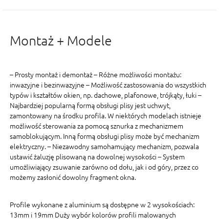
Montaż + Modele
– Prosty montaż i demontaż – Różne możliwości montażu:
inwazyjne i bezinwazyjne – Możliwość zastosowania do wszystkich
typów i kształtów okien, np. dachowe, plafonowe, trójkąty, łuki –
Najbardziej popularną formą obsługi plisy jest uchwyt,
zamontowany na środku profila. W niektórych modelach istnieje
możliwość sterowania za pomocą sznurka z mechanizmem
samoblokującym. Inną formą obsługi plisy może być mechanizm
elektryczny. – Niezawodny samohamujący mechanizm, pozwala
ustawić żaluzję plisowaną na dowolnej wysokości – System
umożliwiający zsuwanie zarówno od dołu, jak i od góry, przez co
możemy zasłonić dowolny fragment okna.
Profile wykonane z aluminium są dostępne w 2 wysokościach:
13mm i 19mm Duży wybór kolorów profili malowanych