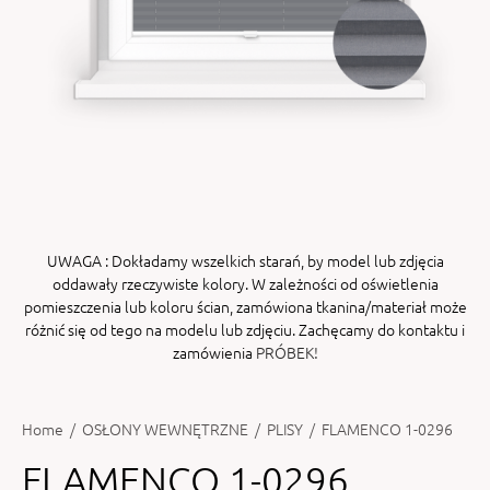
ENY
tiera zwijana MZN
UWAGA
: Dokładamy wszelkich starań, by model lub zdjęcia
oddawały rzeczywiste kolory. W zależności od oświetlenia
pomieszczenia lub koloru ścian, zamówiona tkanina/materiał może
różnić się od tego na modelu lub zdjęciu. Zachęcamy do kontaktu i
zamówienia
PRÓBEK!
Home
/
OSŁONY WEWNĘTRZNE
/
PLISY
/
FLAMENCO 1-0296
FLAMENCO 1-0296