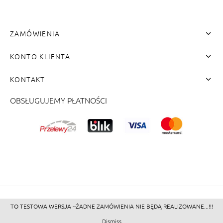
ZAMÓWIENIA
KONTO KLIENTA
KONTAKT
OBSŁUGUJEMY PŁATNOŚCI
me"]
TO TESTOWA WERSJA --ŻADNE ZAMÓWIENIA NIE BĘDĄ REALIZOWANE...!!!
©2026 - Zacienione.pl<br>
Dismiss