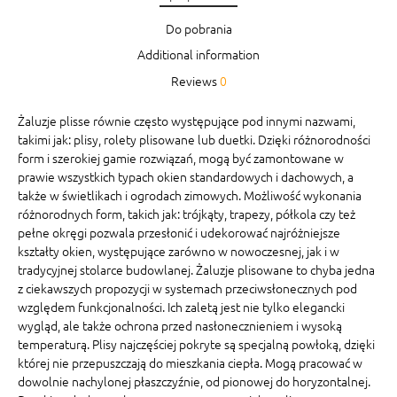
Do pobrania
Additional information
Reviews
0
Żaluzje plisse równie często występujące pod innymi nazwami,
takimi jak: plisy, rolety plisowane lub duetki. Dzięki różnorodności
form i szerokiej gamie rozwiązań, mogą być zamontowane w
prawie wszystkich typach okien standardowych i dachowych, a
także w świetlikach i ogrodach zimowych. Możliwość wykonania
różnorodnych form, takich jak: trójkąty, trapezy, półkola czy też
pełne okręgi pozwala przesłonić i udekorować najróżniejsze
kształty okien, występujące zarówno w nowoczesnej, jak i w
tradycyjnej stolarce budowlanej. Żaluzje plisowane to chyba jedna
z ciekawszych propozycji w systemach przeciwsłonecznych pod
względem funkcjonalności. Ich zaletą jest nie tylko elegancki
wygląd, ale także ochrona przed nasłonecznieniem i wysoką
temperaturą. Plisy najczęściej pokryte są specjalną powłoką, dzięki
której nie przepuszczają do mieszkania ciepła. Mogą pracować w
dowolnie nachylonej płaszczyźnie, od pionowej do horyzontalnej.