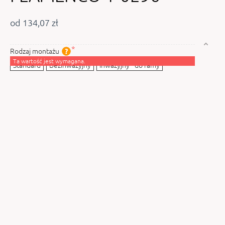
od 134,07 zł
Rodzaj montażu
Ta wartość jest wymagana.
Standard
Bezinwazyjny
Inwazyjny - do ramy