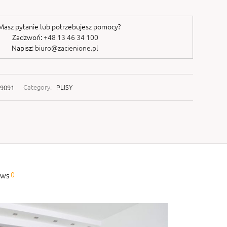
asz pytanie lub potrzebujesz pomocy?
Zadzwoń:
+48 13 46 34 100
Napisz:
biuro@zacienione.pl
29091
Category:
PLISY
0
ews