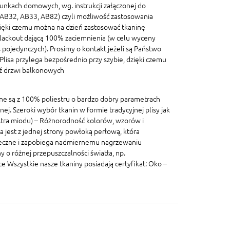
unkach domowych, wg. instrukcji załączonej do
, AB32, AB33, AB82) czyli możliwość zastosowania
ięki czemu można na dzień zastosować tkaninę
blackout dającą 100% zaciemnienia (w celu wyceny
pojedynczych). Prosimy o kontakt jeżeli są Państwo
lisa przylega bezpośrednio przy szybie, dzięki czemu
dź drzwi balkonowych
ane są z 100% poliestru o bardzo dobry parametrach
znej. Szeroki wybór tkanin w formie tradycyjnej plisy jak
lastra miodu) – Różnorodność kolorów, wzorów i
a jest z jednej strony powłoką perłową, która
eczne i zapobiega nadmiernemu nagrzewaniu
 o różnej przepuszczalności światła, np.
szystkie nasze tkaniny posiadają certyfikat: Oko –