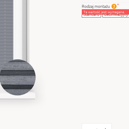
Rodzaj montażu
Ta wartość jest wymagana.
Standard
Bezinwazyjny