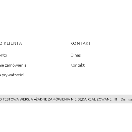
O KLIENTA
KONTAKT
onto
O nas
nie zamówienia
Kontakt
a prywatności
O TESTOWA WERSJA --ŻADNE ZAMÓWIENIA NIE BĘDĄ REALIZOWANE...!!!
Dismis