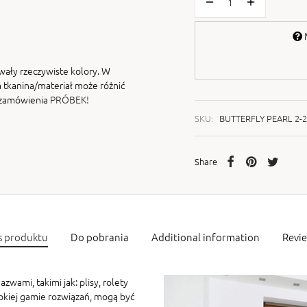
M
wały rzeczywiste kolory. W
 tkanina/materiał może różnić
i zamówienia
PRÓBEK!
SKU:
BUTTERFLY PEARL 2-
Share
s produktu
Do pobrania
Additional information
Revi
zwami, takimi jak: plisy, rolety
rokiej gamie rozwiązań, mogą być