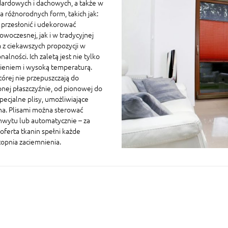
ardowych i dachowych, a także w
 różnorodnych form, takich jak:
a przesłonić i udekorować
owoczesnej, jak i w tradycyjnej
 z ciekawszych propozycji w
ności. Ich zaletą jest nie tylko
nieniem i wysoką temperaturą.
której nie przepuszczają do
nej płaszczyźnie, od pionowej do
ecjalne plisy, umożliwiające
na. Plisami można sterować
chwytu lub automatycznie – za
oferta tkanin spełni każde
topnia zaciemnienia.