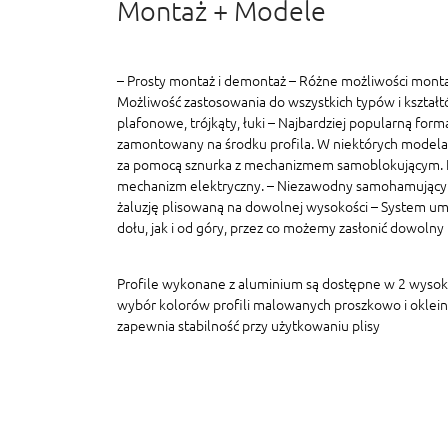
Montaż + Modele
– Prosty montaż i demontaż – Różne możliwości monta
Możliwość zastosowania do wszystkich typów i kształt
plafonowe, trójkąty, łuki – Najbardziej popularną formą
zamontowany na środku profila. W niektórych modelac
za pomocą sznurka z mechanizmem samoblokującym. In
mechanizm elektryczny. – Niezawodny samohamujący
żaluzję plisowaną na dowolnej wysokości – System um
dołu, jak i od góry, przez co możemy zasłonić dowolny
Profile wykonane z aluminium są dostępne w 2 wyso
wybór kolorów profili malowanych proszkowo i oklein
zapewnia stabilność przy użytkowaniu plisy