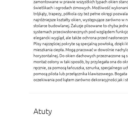
zamontowane w prawie wszystkich typach okien stand
świetlikach i ogrodach zimowych. Możliwość wykonania
trójkąty, trapezy, półkola czy też pełne okręgi pozwal
najróżniejsze kształty okien, występujące zarówno w n
stolarce budowlanej. Żaluzje plisowane to chyba jedna
systemach przeciwsłonecznych pod względem funkcjonal
elegancki wygląd, ale także ochrona przed nasłonecz
Plisy najczęściej pokryte są specjalną powłoką, dzięki 
mieszkania ciepła. Mogą pracować w dowolnie nachylo
horyzontalnej. Do okien dachowych przeznaczone są sp
montaż osłony w taki sposób, by przylegała ona do ok
ręcznie, za pomocą łańcuszka, sznurka, specjalnego u
pomocą pilota lub przełącznika klawiszowego. Bogata 
oczekiwania pod kątem zarówno dekoracyjności jak i s
Atuty