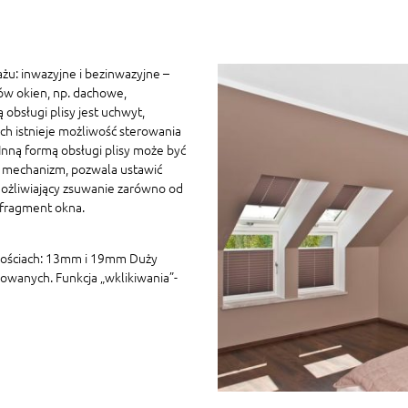
żu: inwazyjne i bezinwazyjne –
ów okien, np. dachowe,
 obsługi plisy jest uchwyt,
h istnieje możliwość sterowania
ną formą obsługi plisy może być
 mechanizm, pozwala ustawić
ożliwiający zsuwanie zarówno od
 fragment okna.
kościach: 13mm i 19mm Duży
owanych. Funkcja „wklikiwania”-