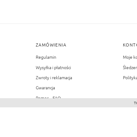
ZAMÓWIENIA
KONT
Regulamin
Moje k
Wysyłka i płatności
Śledze
Zwroty i reklamacja
Polityk
Gwarancja
Pomoc – FAQ
T
©2026 - Zacienione.pl<br>