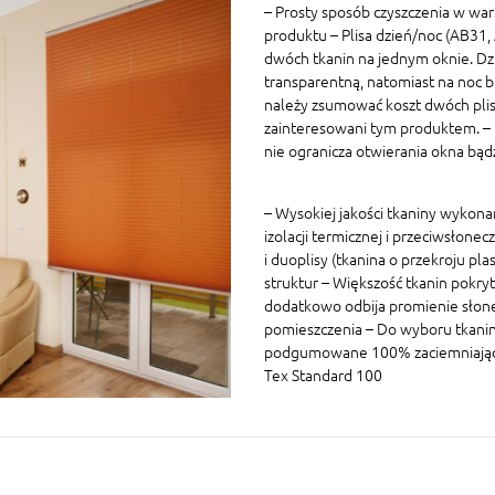
– Prosty sposób czyszczenia w war
produktu – Plisa dzień/noc (AB31
dwóch tkanin na jednym oknie. Dz
transparentną, natomiast na noc 
należy zsumować koszt dwóch plis 
zainteresowani tym produktem. – P
nie ogranicza otwierania okna bą
– Wysokiej jakości tkaniny wykon
izolacji termicznej i przeciwsłonec
i duoplisy (tkanina o przekroju p
struktur – Większość tkanin pokryt
dodatkowo odbija promienie słon
pomieszczenia – Do wyboru tkaniny
podgumowane 100% zaciemniające W
Tex Standard 100