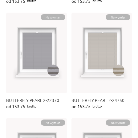
od 153.75
od 153.75
brutto
brutto
ENY
tiera zwijana MZN
Na wymiar
Na wymiar
BUTTERFLY PEARL 2-22370
BUTTERFLY PEARL 2-24750
od 153.75
od 153.75
brutto
brutto
Na wymiar
Na wymiar