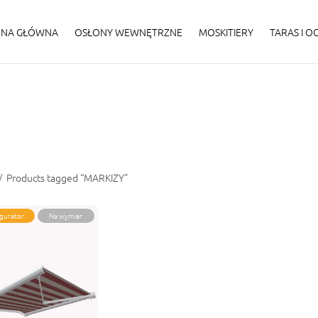
ONA GŁÓWNA
OSŁONY WEWNĘTRZNE
MOSKITIERY
TARAS I 
/
Products tagged “MARKIZY”
gurator
Na wymiar
rkiza tarasowa