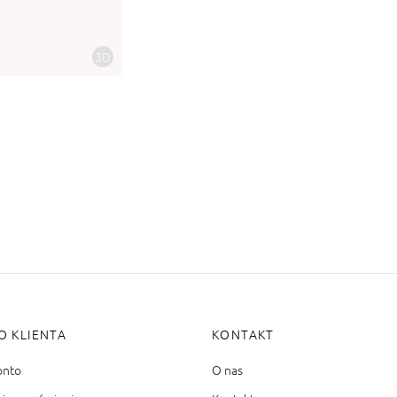
KSYA
 5881
brutto
bierz opcję
3D
O KLIENTA
KONTAKT
onto
O nas