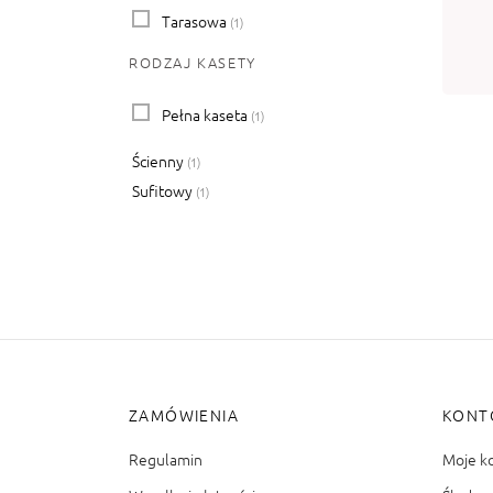
TA
Tarasowa
(1)
0d
RODZAJ KASETY
Wy
Pełna kaseta
(1)
Ścienny
(1)
Sufitowy
(1)
ZAMÓWIENIA
KONT
Regulamin
Moje k