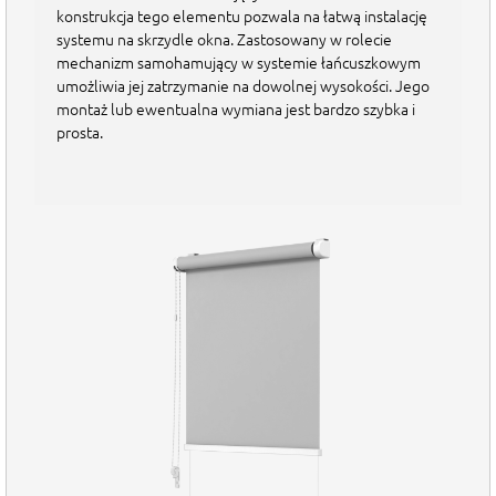
konstrukcja tego elementu pozwala na łatwą instalację
systemu na skrzydle okna. Zastosowany w rolecie
Ta wartość jest wymagana.
Wymiar "D" - grubość felca skrzydła okna
mechanizm samohamujący w systemie łańcuszkowym
umożliwia jej zatrzymanie na dowolnej wysokości. Jego
montaż lub ewentualna wymiana jest bardzo szybka i
prosta.
Szerokość : mm
Wysokość: mm
Cena netto : 0.00 zł
Do zapłaty :
0.00 zł