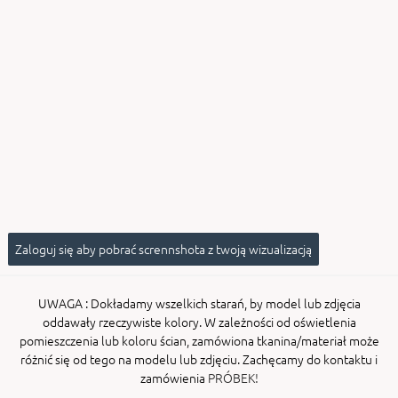
ENY
tiera zwijana MZN
Zaloguj się aby pobrać scrennshota z twoją wizualizacją
UWAGA
: Dokładamy wszelkich starań, by model lub zdjęcia
oddawały rzeczywiste kolory. W zależności od oświetlenia
pomieszczenia lub koloru ścian, zamówiona tkanina/materiał może
różnić się od tego na modelu lub zdjęciu. Zachęcamy do kontaktu i
zamówienia
PRÓBEK!