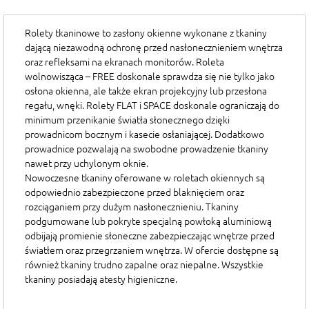
Rolety tkaninowe to zasłony okienne wykonane z tkaniny
dającą niezawodną ochronę przed nasłonecznieniem wnętrza
oraz refleksami na ekranach monitorów. Roleta
wolnowisząca –
FREE
doskonale sprawdza się nie tylko jako
osłona okienna, ale także ekran projekcyjny lub przesłona
regału, wnęki. Rolety
FLAT i SPACE
doskonale ograniczają do
minimum przenikanie światła słonecznego dzięki
prowadnicom bocznym i kasecie osłaniającej. Dodatkowo
prowadnice pozwalają na swobodne prowadzenie tkaniny
nawet przy uchylonym oknie.
Nowoczesne tkaniny
oferowane w roletach okiennych są
odpowiednio zabezpieczone przed blaknięciem oraz
rozciąganiem przy dużym nasłonecznieniu. Tkaniny
podgumowane lub pokryte specjalną powłoką aluminiową
odbijają promienie słoneczne zabezpieczając wnętrze przed
światłem oraz przegrzaniem wnętrza. W ofercie dostępne są
również tkaniny trudno zapalne oraz niepalne. Wszystkie
tkaniny posiadają atesty higieniczne.