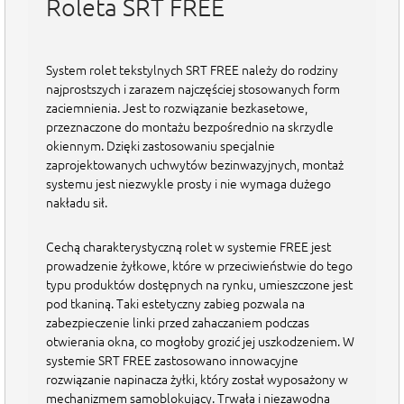
Roleta SRT FREE
System rolet tekstylnych
SRT FREE
należy do rodziny
najprostszych i zarazem najczęściej stosowanych form
zaciemnienia. Jest to rozwiązanie bezkasetowe,
przeznaczone do montażu bezpośrednio na skrzydle
okiennym. Dzięki zastosowaniu specjalnie
zaprojektowanych uchwytów bezinwazyjnych, montaż
Strona sterowania
systemu jest niezwykle prosty i nie wymaga dużego
Ta wartość jest wymagana.
nakładu sił.
Prawa
Lewa
Zobacz jak mierzyć
Zobacz jak montować
Cechą charakterystyczną rolet w systemie
FREE
jest
prowadzenie żyłkowe, które w przeciwieństwie do tego
Wymiar A - szerokość tkaniny
typu produktów dostępnych na rynku, umieszczone jest
pod tkaniną. Taki estetyczny zabieg pozwala na
zabezpieczenie linki przed zahaczaniem podczas
Ta wartość jest wymagana.
Wymiar B - wysokość rolety
otwierania okna, co mogłoby grozić jej uszkodzeniem. W
systemie
SRT FREE
zastosowano innowacyjne
rozwiązanie napinacza żyłki, który został wyposażony w
Ta wartość jest wymagana.
Wymiar C - wysokość skrzydła okna
mechanizmem samoblokujący. Trwała i niezawodna