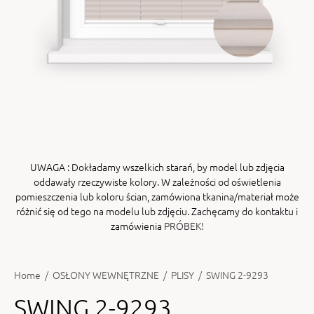
ENY
tiera zwijana MZN
UWAGA
: Dokładamy wszelkich starań, by model lub zdjęcia
oddawały rzeczywiste kolory. W zależności od oświetlenia
pomieszczenia lub koloru ścian, zamówiona tkanina/materiał może
różnić się od tego na modelu lub zdjęciu. Zachęcamy do kontaktu i
zamówienia
PRÓBEK!
Home
/
OSŁONY WEWNĘTRZNE
/
PLISY
/
SWING 2-9293
SWING 2-9293