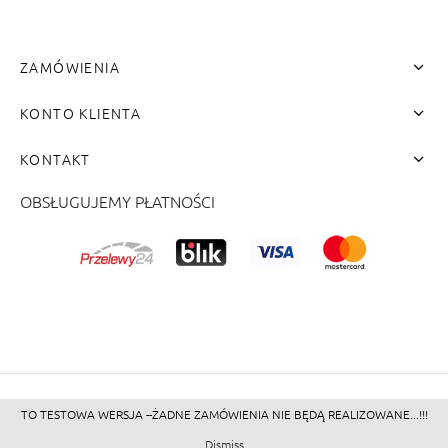
ZAMÓWIENIA
KONTO KLIENTA
KONTAKT
OBSŁUGUJEMY PŁATNOŚCI
me"]
TO TESTOWA WERSJA --ŻADNE ZAMÓWIENIA NIE BĘDĄ REALIZOWANE...!!!
©2026 - Zacienione.pl<br>
Dismiss