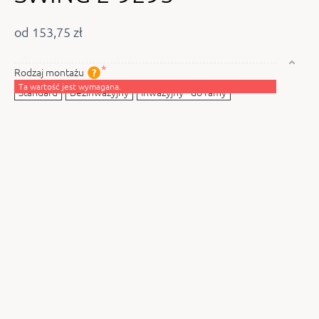
od 153,75 zł
Rodzaj montażu
Ta wartość jest wymagana.
Standard
Bezinwazyjny
Inwazyjny - do ramy