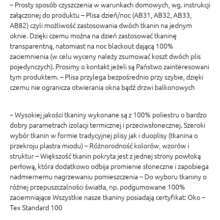
– Prosty sposób czyszczenia w warunkach domowych, wg. instrukcji
załączonej do produktu – Plisa dzień/noc (AB31, AB32, AB33,
AB82) czyli możliwość zastosowania dwóch tkanin na jednym
oknie. Dzięki czemu można na dzień zastosować tkaninę
transparentną, natomiast na noc blackout dającą 100%
zaciemnienia (w celu wyceny należy zsumować koszt dwóch plis
pojedynczych). Prosimy o kontakt jeżeli są Państwo zainteresowani
tym produktem. – Plisa przylega bezpośrednio przy szybie, dzięki
czemu nie ogranicza otwierania okna bądź drzwi balkonowych
– Wysokiej jakości tkaniny wykonane są z 100% poliestru o bardzo
dobry parametrach izolacji termicznej i przeciwsłonecznej. Szeroki
wybór tkanin w formie tradycyjnej plisy jak i duoplisy (tkanina o
przekroju plastra miodu) – Różnorodność kolorów, wzorów i
struktur – Większość tkanin pokryta jest z jednej strony powłoką
perłową, która dodatkowo odbija promienie słoneczne i zapobiega
nadmiernemu nagrzewaniu pomieszczenia – Do wyboru tkaniny o
różnej przepuszczalności światła, np. podgumowane 100%
zaciemniające Wszystkie nasze tkaniny posiadają certyfikat: Oko –
Tex Standard 100