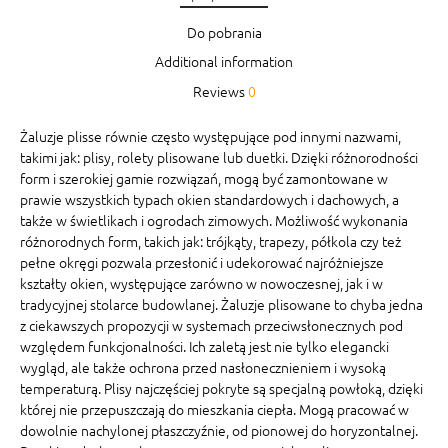
Do pobrania
Additional information
Reviews
0
Żaluzje plisse równie często występujące pod innymi nazwami,
takimi jak: plisy, rolety plisowane lub duetki. Dzięki różnorodności
form i szerokiej gamie rozwiązań, mogą być zamontowane w
prawie wszystkich typach okien standardowych i dachowych, a
także w świetlikach i ogrodach zimowych. Możliwość wykonania
różnorodnych form, takich jak: trójkąty, trapezy, półkola czy też
pełne okręgi pozwala przesłonić i udekorować najróżniejsze
kształty okien, występujące zarówno w nowoczesnej, jak i w
tradycyjnej stolarce budowlanej. Żaluzje plisowane to chyba jedna
z ciekawszych propozycji w systemach przeciwsłonecznych pod
względem funkcjonalności. Ich zaletą jest nie tylko elegancki
wygląd, ale także ochrona przed nasłonecznieniem i wysoką
temperaturą. Plisy najczęściej pokryte są specjalną powłoką, dzięki
której nie przepuszczają do mieszkania ciepła. Mogą pracować w
dowolnie nachylonej płaszczyźnie, od pionowej do horyzontalnej.