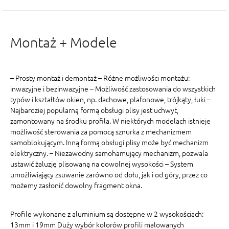
Montaż + Modele
– Prosty montaż i demontaż – Różne możliwości montażu:
inwazyjne i bezinwazyjne – Możliwość zastosowania do wszystkich
typów i kształtów okien, np. dachowe, plafonowe, trójkąty, łuki –
Najbardziej popularną formą obsługi plisy jest uchwyt,
zamontowany na środku profila. W niektórych modelach istnieje
możliwość sterowania za pomocą sznurka z mechanizmem
samoblokującym. Inną formą obsługi plisy może być mechanizm
elektryczny. – Niezawodny samohamujący mechanizm, pozwala
ustawić żaluzję plisowaną na dowolnej wysokości – System
umożliwiający zsuwanie zarówno od dołu, jak i od góry, przez co
możemy zasłonić dowolny fragment okna.
Profile wykonane z aluminium są dostępne w 2 wysokościach:
13mm i 19mm Duży wybór kolorów profili malowanych