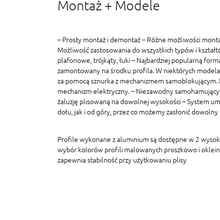
Montaż + Modele
– Prosty montaż i demontaż – Różne możliwości monta
Możliwość zastosowania do wszystkich typów i kształt
plafonowe, trójkąty, łuki – Najbardziej popularną formą
zamontowany na środku profila. W niektórych modelac
za pomocą sznurka z mechanizmem samoblokującym. In
mechanizm elektryczny. – Niezawodny samohamujący
żaluzję plisowaną na dowolnej wysokości – System um
dołu, jak i od góry, przez co możemy zasłonić dowolny
Profile wykonane z aluminium są dostępne w 2 wyso
wybór kolorów profili malowanych proszkowo i oklein
zapewnia stabilność przy użytkowaniu plisy