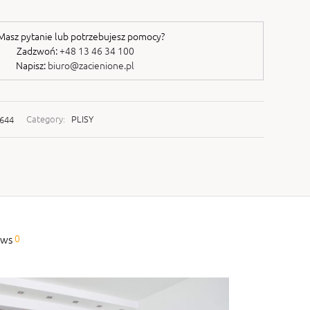
asz pytanie lub potrzebujesz pomocy?
Zadzwoń:
+48 13 46 34 100
Napisz:
biuro@zacienione.pl
644
Category:
PLISY
0
ews