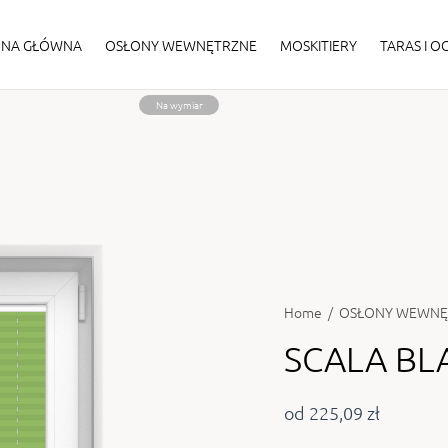
ONA GŁÓWNA
OSŁONY WEWNĘTRZNE
MOSKITIERY
TARAS I 
Na wymiar
Home
/
OSŁONY WEWNĘ
SCALA BL
od 225,09 zł