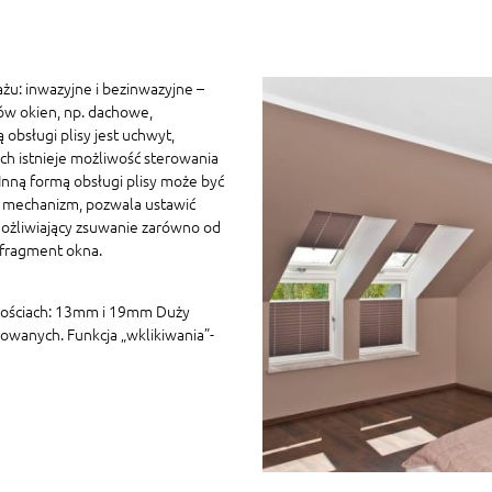
żu: inwazyjne i bezinwazyjne –
ów okien, np. dachowe,
 obsługi plisy jest uchwyt,
h istnieje możliwość sterowania
ną formą obsługi plisy może być
 mechanizm, pozwala ustawić
ożliwiający zsuwanie zarówno od
 fragment okna.
kościach: 13mm i 19mm Duży
owanych. Funkcja „wklikiwania”-