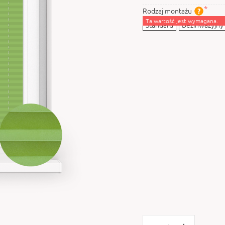
Rodzaj montażu
Ta wartość jest wymagana.
Standard
Bezinwazyjny