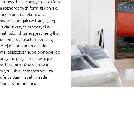
ardowych i dachowych, a także w
 różnorodnych form, takich jak:
a przesłonić i udekorować
owoczesnej, jak i w tradycyjnej
 z ciekawszych propozycji w
ności. Ich zaletą jest nie tylko
nieniem i wysoką temperaturą.
której nie przepuszczają do
nej płaszczyźnie, od pionowej do
ecjalne plisy, umożliwiające
na. Plisami można sterować
chwytu lub automatycznie – za
oferta tkanin spełni każde
topnia zaciemnienia.