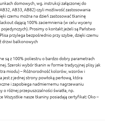
unkach domowych, wg. instrukcji załączonej do
, AB32, AB33, AB82) czyli możliwość zastosowania
ięki czemu można na dzień zastosować tkaninę
blackout dającą 100% zaciemnienia (w celu wyceny
pojedynczych). Prosimy o kontakt jeżeli są Państwo
lisa przylega bezpośrednio przy szybie, dzięki czemu
dź drzwi balkonowych
ane są z 100% poliestru o bardzo dobry parametrach
znej. Szeroki wybór tkanin w formie tradycyjnej plisy jak
lastra miodu) – Różnorodność kolorów, wzorów i
a jest z jednej strony powłoką perłową, która
eczne i zapobiega nadmiernemu nagrzewaniu
 o różnej przepuszczalności światła, np.
szystkie nasze tkaniny posiadają certyfikat: Oko –