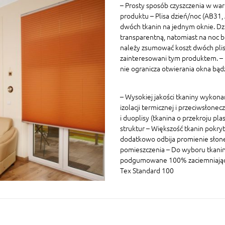
– Prosty sposób czyszczenia w war
produktu – Plisa dzień/noc (AB31
dwóch tkanin na jednym oknie. Dz
transparentną, natomiast na noc 
należy zsumować koszt dwóch plis 
zainteresowani tym produktem. – P
nie ogranicza otwierania okna bą
– Wysokiej jakości tkaniny wykon
izolacji termicznej i przeciwsłonec
i duoplisy (tkanina o przekroju p
struktur – Większość tkanin pokryt
dodatkowo odbija promienie słon
pomieszczenia – Do wyboru tkaniny
podgumowane 100% zaciemniające W
Tex Standard 100