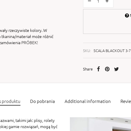
M
wały rzeczywiste kolory. W
 tkanina/materiał może różnić
i zamówienia
PRÓBEK!
SKU:
SCALA BLACKOUT 3-7
Share
s produktu
Do pobrania
Additional information
Revi
zwami, takimi jak: plisy, rolety
rokiej gamie rozwiązań, mogą być