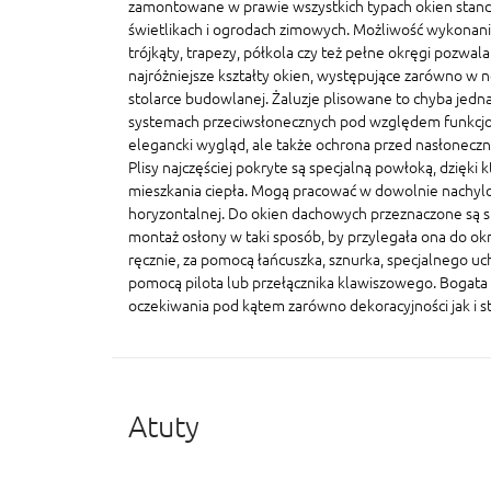
zamontowane w prawie wszystkich typach okien stand
świetlikach i ogrodach zimowych. Możliwość wykonania
trójkąty, trapezy, półkola czy też pełne okręgi pozwal
najróżniejsze kształty okien, występujące zarówno w n
stolarce budowlanej. Żaluzje plisowane to chyba jedna
systemach przeciwsłonecznych pod względem funkcjonal
elegancki wygląd, ale także ochrona przed nasłonecz
Plisy najczęściej pokryte są specjalną powłoką, dzięki 
mieszkania ciepła. Mogą pracować w dowolnie nachylo
horyzontalnej. Do okien dachowych przeznaczone są sp
montaż osłony w taki sposób, by przylegała ona do ok
ręcznie, za pomocą łańcuszka, sznurka, specjalnego u
pomocą pilota lub przełącznika klawiszowego. Bogata 
oczekiwania pod kątem zarówno dekoracyjności jak i s
Atuty