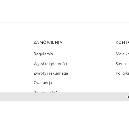
ZAMÓWIENIA
KONT
Regulamin
Moje k
Wysyłka i płatności
Śledze
Zwroty i reklamacja
Polityk
Gwarancja
Pomoc – FAQ
T
©2026 - Zacienione.pl<br>