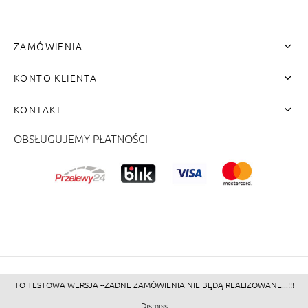
ZAMÓWIENIA
KONTO KLIENTA
KONTAKT
OBSŁUGUJEMY PŁATNOŚCI
me"]
TO TESTOWA WERSJA --ŻADNE ZAMÓWIENIA NIE BĘDĄ REALIZOWANE...!!!
©2026 - Zacienione.pl<br>
Dismiss