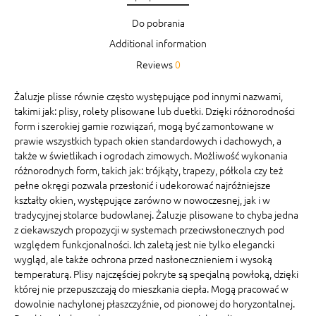
Do pobrania
Additional information
Reviews
0
Żaluzje plisse równie często występujące pod innymi nazwami,
takimi jak: plisy, rolety plisowane lub duetki. Dzięki różnorodności
form i szerokiej gamie rozwiązań, mogą być zamontowane w
prawie wszystkich typach okien standardowych i dachowych, a
także w świetlikach i ogrodach zimowych. Możliwość wykonania
różnorodnych form, takich jak: trójkąty, trapezy, półkola czy też
pełne okręgi pozwala przesłonić i udekorować najróżniejsze
kształty okien, występujące zarówno w nowoczesnej, jak i w
tradycyjnej stolarce budowlanej. Żaluzje plisowane to chyba jedna
z ciekawszych propozycji w systemach przeciwsłonecznych pod
względem funkcjonalności. Ich zaletą jest nie tylko elegancki
wygląd, ale także ochrona przed nasłonecznieniem i wysoką
temperaturą. Plisy najczęściej pokryte są specjalną powłoką, dzięki
której nie przepuszczają do mieszkania ciepła. Mogą pracować w
dowolnie nachylonej płaszczyźnie, od pionowej do horyzontalnej.