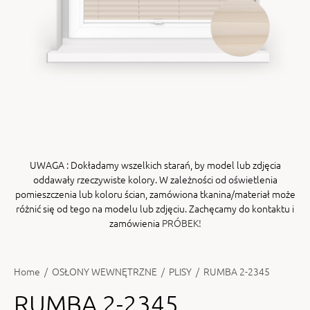
ENY
tiera zwijana MZN
UWAGA
: Dokładamy wszelkich starań, by model lub zdjęcia
oddawały rzeczywiste kolory. W zależności od oświetlenia
pomieszczenia lub koloru ścian, zamówiona tkanina/materiał może
różnić się od tego na modelu lub zdjęciu. Zachęcamy do kontaktu i
zamówienia
PRÓBEK!
Home
/
OSŁONY WEWNĘTRZNE
/
PLISY
/
RUMBA 2-2345
RUMBA 2-2345