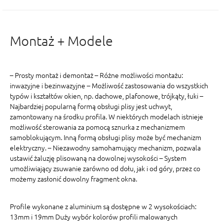
Montaż + Modele
– Prosty montaż i demontaż – Różne możliwości montażu:
inwazyjne i bezinwazyjne – Możliwość zastosowania do wszystkich
typów i kształtów okien, np. dachowe, plafonowe, trójkąty, łuki –
Najbardziej popularną formą obsługi plisy jest uchwyt,
zamontowany na środku profila. W niektórych modelach istnieje
możliwość sterowania za pomocą sznurka z mechanizmem
samoblokującym. Inną formą obsługi plisy może być mechanizm
elektryczny. – Niezawodny samohamujący mechanizm, pozwala
ustawić żaluzję plisowaną na dowolnej wysokości – System
umożliwiający zsuwanie zarówno od dołu, jak i od góry, przez co
możemy zasłonić dowolny fragment okna.
Profile wykonane z aluminium są dostępne w 2 wysokościach:
13mm i 19mm Duży wybór kolorów profili malowanych