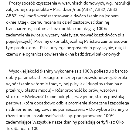
– Prosty sposób czyszczenia w warunkach domowych, wg. instrukcji
załączonej do produktu – Plisa dzień/noc (AB31, AB32, AB33,
AB82) czyli możliwość zastosowania dwóch tkanin na jednym
oknie. Dzięki czemu można na dzień zastosować tkaninę
transparentną, natomiast na noc blackout dającą 100%
zaciemnienia (w celu wyceny należy zsumować koszt dwóch plis
pojedynczych). Prosimy o kontakt jeżeli są Państwo zainteresowani
tym produktem. – Plisa przylega bezpośrednio przy szybie, dzięki
czemu nie ogranicza otwierania okna bądź drzwi balkonowych
– Wysokiej jakości tkaniny wykonane są z 100% poliestru o bardzo
dobry parametrach izolacji termicznej i przeciwsłonecznej. Szeroki
wybór tkanin w formie tradycyjnej plisy jak i duoplisy (tkanina o
przekroju plastra miodu) – Różnorodność kolorów, wzorów i
struktur – Większość tkanin pokryta jest z jednej strony powłoką
perłową, która dodatkowo odbija promienie słoneczne i zapobiega
nadmiernemu nagrzewaniu pomieszczenia – Do wyboru tkaniny o
różnej przepuszczalności światła, np. podgumowane 100%
zaciemniające Wszystkie nasze tkaniny posiadają certyfikat: Oko –
Tex Standard 100