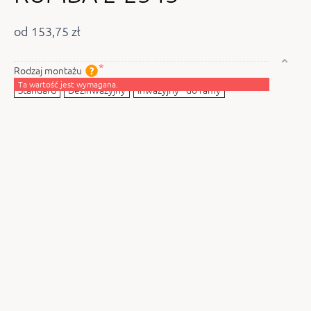
od 153,75 zł
Rodzaj montażu
Ta wartość jest wymagana.
Standard
Bezinwazyjny
Inwazyjny - do ramy