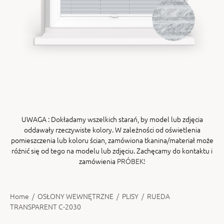
ENY
tiera zwijana MZN
UWAGA
: Dokładamy wszelkich starań, by model lub zdjęcia
oddawały rzeczywiste kolory. W zależności od oświetlenia
pomieszczenia lub koloru ścian, zamówiona tkanina/materiał może
różnić się od tego na modelu lub zdjęciu. Zachęcamy do kontaktu i
zamówienia
PRÓBEK!
Home
/
OSŁONY WEWNĘTRZNE
/
PLISY
/
RUEDA
TRANSPARENT C-2030