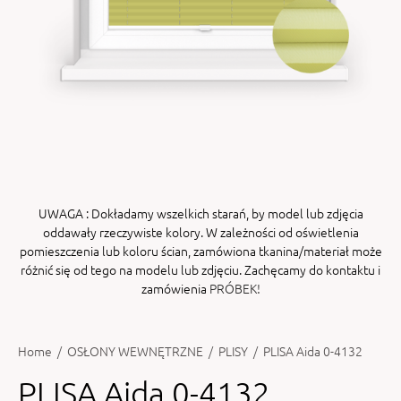
ENY
tiera zwijana MZN
UWAGA
: Dokładamy wszelkich starań, by model lub zdjęcia
oddawały rzeczywiste kolory. W zależności od oświetlenia
pomieszczenia lub koloru ścian, zamówiona tkanina/materiał może
różnić się od tego na modelu lub zdjęciu. Zachęcamy do kontaktu i
zamówienia
PRÓBEK!
Home
/
OSŁONY WEWNĘTRZNE
/
PLISY
/
PLISA Aida 0-4132
PLISA Aida 0-4132