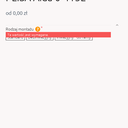
od 0,00 zł
Rodzaj montażu
Ta wartość jest wymagana.
Standard
Bezinwazyjny
Inwazyjny - do ramy