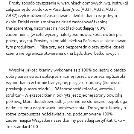
– Prosty sposób czyszczenia w warunkach domowych, wg. instrukcji
załączonej do produktu – Plisa dzień/noc (AB31, AB32, AB33,
AB82) czyli możliwość zastosowania dwóch tkanin na jednym
oknie. Dzięki czemu można na dzień zastosować tkaninę
transparentną, natomiast na noc blackout dającą 100%
zaciemnienia (w celu wyceny należy zsumować koszt dwóch plis
pojedynczych). Prosimy o kontakt jeżeli są Państwo zainteresowani
tym produktem. – Plisa przylega bezpośrednio przy szybie, dzięki
czemu nie ogranicza otwierania okna bądź drzwi balkonowych
– Wysokiej jakości tkaniny wykonane są z 100% poliestru o bardzo
dobry parametrach izolacji termicznej i przeciwsłonecznej. Szeroki
wybór tkanin w formie tradycyjnej plisy jak i duoplisy (tkanina o
przekroju plastra miodu) – Różnorodność kolorów, wzorów i
struktur – Większość tkanin pokryta jest z jednej strony powłoką
perłową, która dodatkowo odbija promienie słoneczne i zapobiega
nadmiernemu nagrzewaniu pomieszczenia – Do wyboru tkaniny o
różnej przepuszczalności światła, np. podgumowane 100%
zaciemniające Wszystkie nasze tkaniny posiadają certyfikat: Oko –
Tex Standard 100