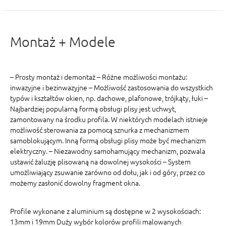
Montaż + Modele
– Prosty montaż i demontaż – Różne możliwości montażu:
inwazyjne i bezinwazyjne – Możliwość zastosowania do wszystkich
typów i kształtów okien, np. dachowe, plafonowe, trójkąty, łuki –
Najbardziej popularną formą obsługi plisy jest uchwyt,
zamontowany na środku profila. W niektórych modelach istnieje
możliwość sterowania za pomocą sznurka z mechanizmem
samoblokującym. Inną formą obsługi plisy może być mechanizm
elektryczny. – Niezawodny samohamujący mechanizm, pozwala
ustawić żaluzję plisowaną na dowolnej wysokości – System
umożliwiający zsuwanie zarówno od dołu, jak i od góry, przez co
możemy zasłonić dowolny fragment okna.
Profile wykonane z aluminium są dostępne w 2 wysokościach:
13mm i 19mm Duży wybór kolorów profili malowanych