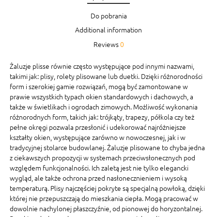
Do pobrania
Additional information
Reviews
0
Żaluzje plisse równie często występujące pod innymi nazwami,
takimi jak: plisy, rolety plisowane lub duetki. Dzięki różnorodności
form i szerokiej gamie rozwiązań, mogą być zamontowane w
prawie wszystkich typach okien standardowych i dachowych, a
także w świetlikach i ogrodach zimowych. Możliwość wykonania
różnorodnych form, takich jak: trójkąty, trapezy, półkola czy też
pełne okręgi pozwala przesłonić i udekorować najróżniejsze
kształty okien, występujące zarówno w nowoczesnej, jak i w
tradycyjnej stolarce budowlanej. Żaluzje plisowane to chyba jedna
z ciekawszych propozycji w systemach przeciwsłonecznych pod
względem funkcjonalności. Ich zaletą jest nie tylko elegancki
wygląd, ale także ochrona przed nasłonecznieniem i wysoką
temperaturą. Plisy najczęściej pokryte są specjalną powłoką, dzięki
której nie przepuszczają do mieszkania ciepła. Mogą pracować w
dowolnie nachylonej płaszczyźnie, od pionowej do horyzontalnej.