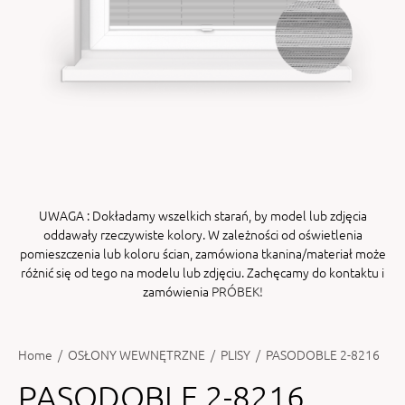
ENY
tiera zwijana MZN
UWAGA
: Dokładamy wszelkich starań, by model lub zdjęcia
oddawały rzeczywiste kolory. W zależności od oświetlenia
pomieszczenia lub koloru ścian, zamówiona tkanina/materiał może
różnić się od tego na modelu lub zdjęciu. Zachęcamy do kontaktu i
zamówienia
PRÓBEK!
Home
/
OSŁONY WEWNĘTRZNE
/
PLISY
/
PASODOBLE 2-8216
PASODOBLE 2-8216