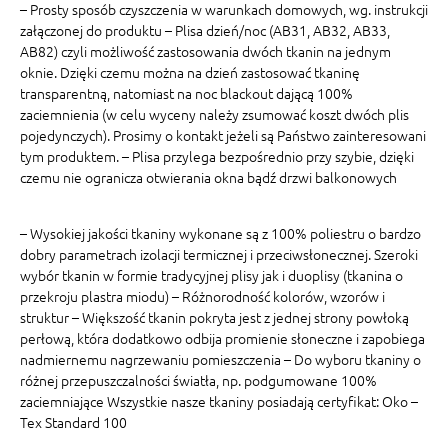
– Prosty sposób czyszczenia w warunkach domowych, wg. instrukcji
załączonej do produktu – Plisa dzień/noc (AB31, AB32, AB33,
AB82) czyli możliwość zastosowania dwóch tkanin na jednym
oknie. Dzięki czemu można na dzień zastosować tkaninę
transparentną, natomiast na noc blackout dającą 100%
zaciemnienia (w celu wyceny należy zsumować koszt dwóch plis
pojedynczych). Prosimy o kontakt jeżeli są Państwo zainteresowani
tym produktem. – Plisa przylega bezpośrednio przy szybie, dzięki
czemu nie ogranicza otwierania okna bądź drzwi balkonowych
– Wysokiej jakości tkaniny wykonane są z 100% poliestru o bardzo
dobry parametrach izolacji termicznej i przeciwsłonecznej. Szeroki
wybór tkanin w formie tradycyjnej plisy jak i duoplisy (tkanina o
przekroju plastra miodu) – Różnorodność kolorów, wzorów i
struktur – Większość tkanin pokryta jest z jednej strony powłoką
perłową, która dodatkowo odbija promienie słoneczne i zapobiega
nadmiernemu nagrzewaniu pomieszczenia – Do wyboru tkaniny o
różnej przepuszczalności światła, np. podgumowane 100%
zaciemniające Wszystkie nasze tkaniny posiadają certyfikat: Oko –
Tex Standard 100