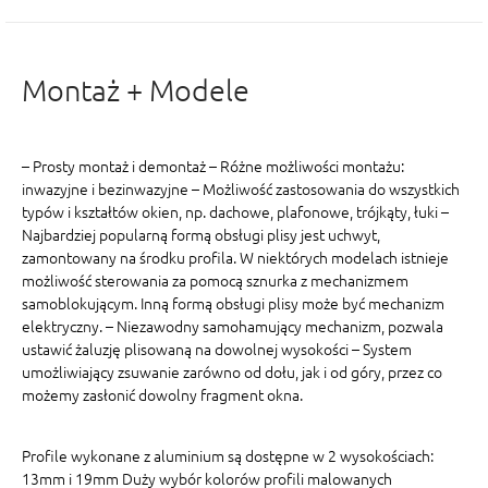
Montaż + Modele
– Prosty montaż i demontaż – Różne możliwości montażu:
inwazyjne i bezinwazyjne – Możliwość zastosowania do wszystkich
typów i kształtów okien, np. dachowe, plafonowe, trójkąty, łuki –
Najbardziej popularną formą obsługi plisy jest uchwyt,
zamontowany na środku profila. W niektórych modelach istnieje
możliwość sterowania za pomocą sznurka z mechanizmem
samoblokującym. Inną formą obsługi plisy może być mechanizm
elektryczny. – Niezawodny samohamujący mechanizm, pozwala
ustawić żaluzję plisowaną na dowolnej wysokości – System
umożliwiający zsuwanie zarówno od dołu, jak i od góry, przez co
możemy zasłonić dowolny fragment okna.
Profile wykonane z aluminium są dostępne w 2 wysokościach:
13mm i 19mm Duży wybór kolorów profili malowanych