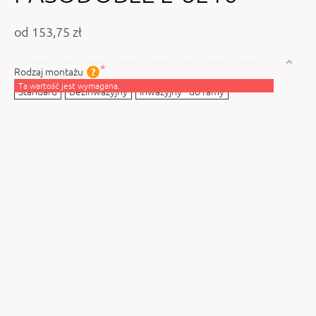
od 153,75 zł
Rodzaj montażu
Ta wartość jest wymagana.
Standard
Bezinwazyjny
Inwazyjny - do ramy