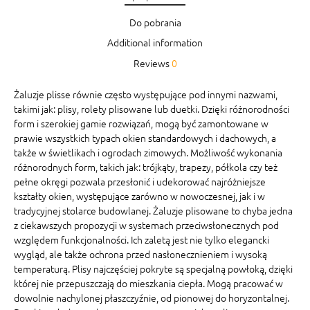
Do pobrania
Additional information
Reviews
0
Żaluzje plisse równie często występujące pod innymi nazwami,
takimi jak: plisy, rolety plisowane lub duetki. Dzięki różnorodności
form i szerokiej gamie rozwiązań, mogą być zamontowane w
prawie wszystkich typach okien standardowych i dachowych, a
także w świetlikach i ogrodach zimowych. Możliwość wykonania
różnorodnych form, takich jak: trójkąty, trapezy, półkola czy też
pełne okręgi pozwala przesłonić i udekorować najróżniejsze
kształty okien, występujące zarówno w nowoczesnej, jak i w
tradycyjnej stolarce budowlanej. Żaluzje plisowane to chyba jedna
z ciekawszych propozycji w systemach przeciwsłonecznych pod
względem funkcjonalności. Ich zaletą jest nie tylko elegancki
wygląd, ale także ochrona przed nasłonecznieniem i wysoką
temperaturą. Plisy najczęściej pokryte są specjalną powłoką, dzięki
której nie przepuszczają do mieszkania ciepła. Mogą pracować w
dowolnie nachylonej płaszczyźnie, od pionowej do horyzontalnej.