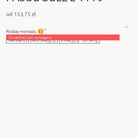
od 153,75 zł
Rodzaj montażu
Ta wartość jest wymagana.
Standard
Bezinwazyjny
Inwazyjny - do ramy