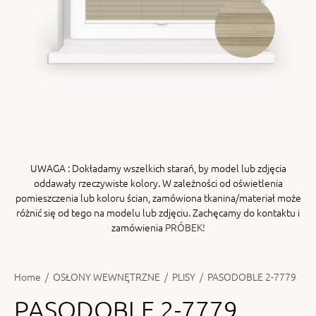
ENY
tiera zwijana MZN
UWAGA
: Dokładamy wszelkich starań, by model lub zdjęcia
oddawały rzeczywiste kolory. W zależności od oświetlenia
pomieszczenia lub koloru ścian, zamówiona tkanina/materiał może
różnić się od tego na modelu lub zdjęciu. Zachęcamy do kontaktu i
zamówienia
PRÓBEK!
Home
/
OSŁONY WEWNĘTRZNE
/
PLISY
/
PASODOBLE 2-7779
PASODOBLE 2-7779