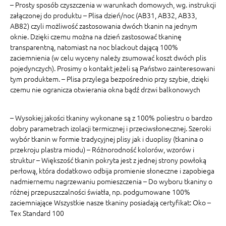
– Prosty sposób czyszczenia w warunkach domowych, wg. instrukcji
załączonej do produktu – Plisa dzień/noc (AB31, AB32, AB33,
AB82) czyli możliwość zastosowania dwóch tkanin na jednym
oknie. Dzięki czemu można na dzień zastosować tkaninę
transparentną, natomiast na noc blackout dającą 100%
zaciemnienia (w celu wyceny należy zsumować koszt dwóch plis
pojedynczych). Prosimy o kontakt jeżeli są Państwo zainteresowani
tym produktem. – Plisa przylega bezpośrednio przy szybie, dzięki
czemu nie ogranicza otwierania okna bądź drzwi balkonowych
– Wysokiej jakości tkaniny wykonane są z 100% poliestru o bardzo
dobry parametrach izolacji termicznej i przeciwsłonecznej. Szeroki
wybór tkanin w formie tradycyjnej plisy jak i duoplisy (tkanina o
przekroju plastra miodu) – Różnorodność kolorów, wzorów i
struktur – Większość tkanin pokryta jest z jednej strony powłoką
perłową, która dodatkowo odbija promienie słoneczne i zapobiega
nadmiernemu nagrzewaniu pomieszczenia – Do wyboru tkaniny o
różnej przepuszczalności światła, np. podgumowane 100%
zaciemniające Wszystkie nasze tkaniny posiadają certyfikat: Oko –
Tex Standard 100