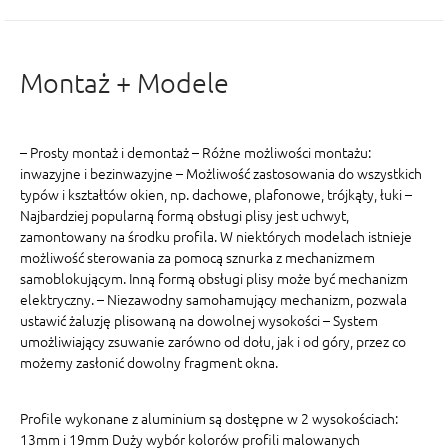
Montaż + Modele
– Prosty montaż i demontaż – Różne możliwości montażu:
inwazyjne i bezinwazyjne – Możliwość zastosowania do wszystkich
typów i kształtów okien, np. dachowe, plafonowe, trójkąty, łuki –
Najbardziej popularną formą obsługi plisy jest uchwyt,
zamontowany na środku profila. W niektórych modelach istnieje
możliwość sterowania za pomocą sznurka z mechanizmem
samoblokującym. Inną formą obsługi plisy może być mechanizm
elektryczny. – Niezawodny samohamujący mechanizm, pozwala
ustawić żaluzję plisowaną na dowolnej wysokości – System
umożliwiający zsuwanie zarówno od dołu, jak i od góry, przez co
możemy zasłonić dowolny fragment okna.
Profile wykonane z aluminium są dostępne w 2 wysokościach:
13mm i 19mm Duży wybór kolorów profili malowanych