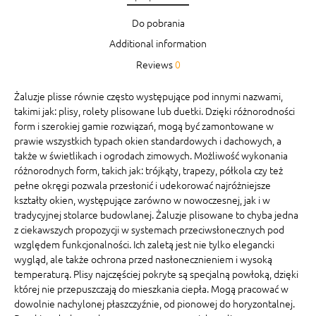
Do pobrania
Additional information
Reviews
0
Żaluzje plisse równie często występujące pod innymi nazwami,
takimi jak: plisy, rolety plisowane lub duetki. Dzięki różnorodności
form i szerokiej gamie rozwiązań, mogą być zamontowane w
prawie wszystkich typach okien standardowych i dachowych, a
także w świetlikach i ogrodach zimowych. Możliwość wykonania
różnorodnych form, takich jak: trójkąty, trapezy, półkola czy też
pełne okręgi pozwala przesłonić i udekorować najróżniejsze
kształty okien, występujące zarówno w nowoczesnej, jak i w
tradycyjnej stolarce budowlanej. Żaluzje plisowane to chyba jedna
z ciekawszych propozycji w systemach przeciwsłonecznych pod
względem funkcjonalności. Ich zaletą jest nie tylko elegancki
wygląd, ale także ochrona przed nasłonecznieniem i wysoką
temperaturą. Plisy najczęściej pokryte są specjalną powłoką, dzięki
której nie przepuszczają do mieszkania ciepła. Mogą pracować w
dowolnie nachylonej płaszczyźnie, od pionowej do horyzontalnej.