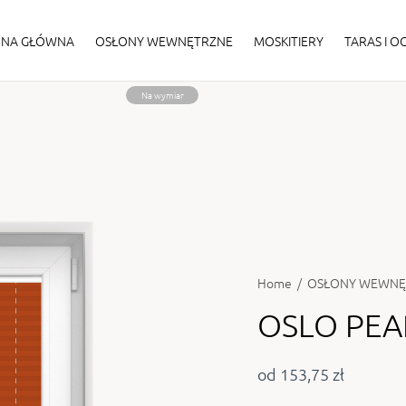
ONA GŁÓWNA
OSŁONY WEWNĘTRZNE
MOSKITIERY
TARAS I 
Na wymiar
Home
/
OSŁONY WEWNĘ
OSLO PEA
od 153,75 zł