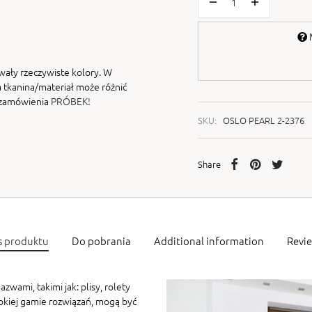
M
wały rzeczywiste kolory. W
 tkanina/materiał może różnić
i zamówienia
PRÓBEK!
SKU:
OSLO PEARL 2-2376
Share
s produktu
Do pobrania
Additional information
Revi
zwami, takimi jak: plisy, rolety
rokiej gamie rozwiązań, mogą być