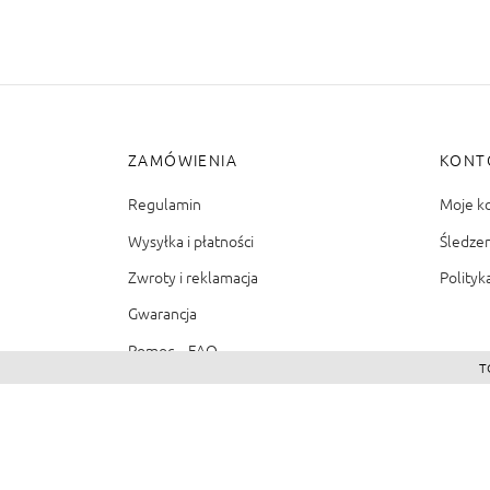
ZAMÓWIENIA
KONT
Regulamin
Moje k
Wysyłka i płatności
Śledze
Zwroty i reklamacja
Polityk
Gwarancja
Pomoc – FAQ
T
©2026 - Zacienione.pl<br>