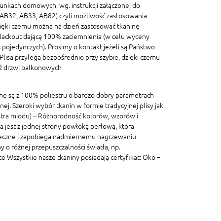
unkach domowych, wg. instrukcji załączonej do
, AB32, AB33, AB82) czyli możliwość zastosowania
ięki czemu można na dzień zastosować tkaninę
blackout dającą 100% zaciemnienia (w celu wyceny
pojedynczych). Prosimy o kontakt jeżeli są Państwo
lisa przylega bezpośrednio przy szybie, dzięki czemu
dź drzwi balkonowych
ane są z 100% poliestru o bardzo dobry parametrach
znej. Szeroki wybór tkanin w formie tradycyjnej plisy jak
lastra miodu) – Różnorodność kolorów, wzorów i
a jest z jednej strony powłoką perłową, która
eczne i zapobiega nadmiernemu nagrzewaniu
 o różnej przepuszczalności światła, np.
szystkie nasze tkaniny posiadają certyfikat: Oko –