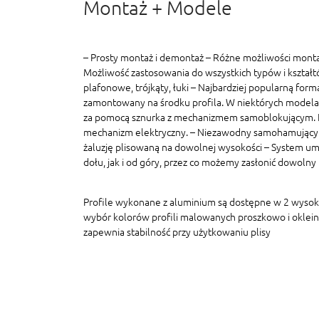
Montaż + Modele
– Prosty montaż i demontaż – Różne możliwości monta
Możliwość zastosowania do wszystkich typów i kształt
plafonowe, trójkąty, łuki – Najbardziej popularną formą
zamontowany na środku profila. W niektórych modelac
za pomocą sznurka z mechanizmem samoblokującym. In
mechanizm elektryczny. – Niezawodny samohamujący
żaluzję plisowaną na dowolnej wysokości – System um
dołu, jak i od góry, przez co możemy zasłonić dowolny
Profile wykonane z aluminium są dostępne w 2 wyso
wybór kolorów profili malowanych proszkowo i oklein
zapewnia stabilność przy użytkowaniu plisy