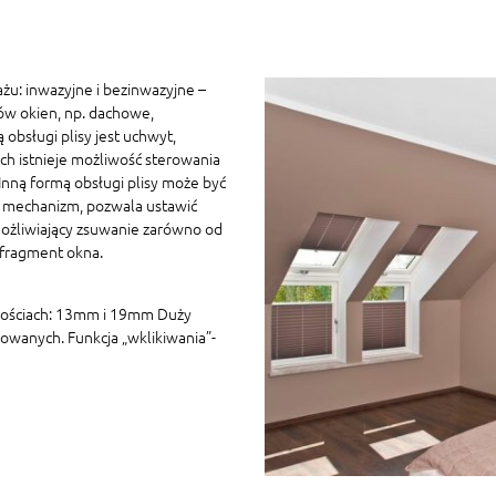
żu: inwazyjne i bezinwazyjne –
ów okien, np. dachowe,
 obsługi plisy jest uchwyt,
h istnieje możliwość sterowania
ną formą obsługi plisy może być
 mechanizm, pozwala ustawić
ożliwiający zsuwanie zarówno od
 fragment okna.
kościach: 13mm i 19mm Duży
owanych. Funkcja „wklikiwania”-