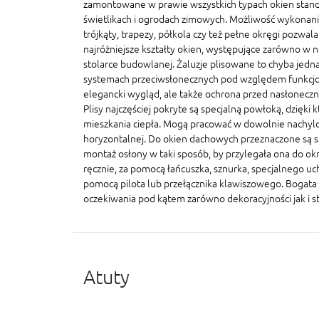
zamontowane w prawie wszystkich typach okien stand
świetlikach i ogrodach zimowych. Możliwość wykonania
trójkąty, trapezy, półkola czy też pełne okręgi pozwal
najróżniejsze kształty okien, występujące zarówno w n
stolarce budowlanej. Żaluzje plisowane to chyba jedna
systemach przeciwsłonecznych pod względem funkcjonal
elegancki wygląd, ale także ochrona przed nasłonecz
Plisy najczęściej pokryte są specjalną powłoką, dzięki 
mieszkania ciepła. Mogą pracować w dowolnie nachylo
horyzontalnej. Do okien dachowych przeznaczone są sp
montaż osłony w taki sposób, by przylegała ona do ok
ręcznie, za pomocą łańcuszka, sznurka, specjalnego u
pomocą pilota lub przełącznika klawiszowego. Bogata 
oczekiwania pod kątem zarówno dekoracyjności jak i s
Atuty