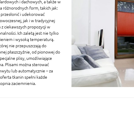
ardowych i dachowych, a także w
 różnorodnych form, takich jak:
a przesłonić i udekorować
owoczesnej, jak i w tradycyjnej
 z ciekawszych propozycji w
ności. Ich zaletą jest nie tylko
nieniem i wysoką temperaturą.
której nie przepuszczają do
nej płaszczyźnie, od pionowej do
ecjalne plisy, umożliwiające
na. Plisami można sterować
chwytu lub automatycznie – za
oferta tkanin spełni każde
topnia zaciemnienia.