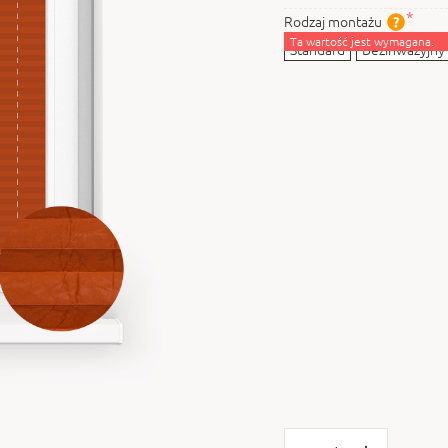
Rodzaj montażu
Ta wartość jest wymagana.
Standard
Bezinwazyjny