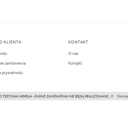
O KLIENTA
KONTAKT
onto
O nas
nie zamówienia
Kontakt
a prywatności
O TESTOWA WERSJA --ŻADNE ZAMÓWIENIA NIE BĘDĄ REALIZOWANE...!!!
Dismis