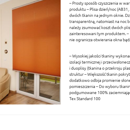
– Prosty sposób czyszczenia w war
produktu – Plisa dzień/noc (AB31
dwóch tkanin na jednym oknie. Dz
transparentną, natomiast na noc 
należy zsumować koszt dwóch plis 
zainteresowani tym produktem. – P
nie ogranicza otwierania okna bą
– Wysokiej jakości tkaniny wykon
izolacji termicznej i przeciwsłonec
i duoplisy (tkanina o przekroju p
struktur – Większość tkanin pokryt
dodatkowo odbija promienie słon
pomieszczenia – Do wyboru tkaniny
podgumowane 100% zaciemniające W
Tex Standard 100