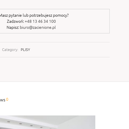
asz pytanie lub potrzebujesz pomocy?
Zadzwoń:
+48 13 46 34 100
Napisz:
biuro@zacienione.pl
Category:
PLISY
0
ews