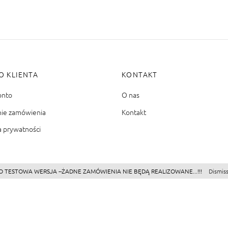
O KLIENTA
KONTAKT
onto
O nas
nie zamówienia
Kontakt
a prywatności
O TESTOWA WERSJA --ŻADNE ZAMÓWIENIA NIE BĘDĄ REALIZOWANE...!!!
Dismis