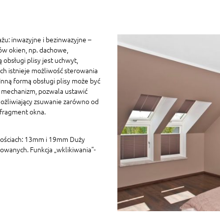
żu: inwazyjne i bezinwazyjne –
ów okien, np. dachowe,
 obsługi plisy jest uchwyt,
h istnieje możliwość sterowania
ną formą obsługi plisy może być
 mechanizm, pozwala ustawić
ożliwiający zsuwanie zarówno od
 fragment okna.
kościach: 13mm i 19mm Duży
owanych. Funkcja „wklikiwania”-