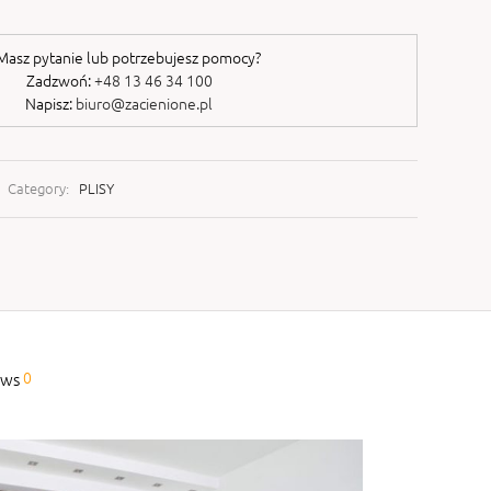
asz pytanie lub potrzebujesz pomocy?
Zadzwoń:
+48 13 46 34 100
Napisz:
biuro@zacienione.pl
Category:
PLISY
0
ews