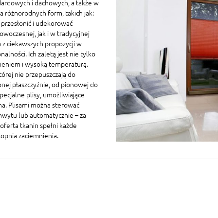
ardowych i dachowych, a także w
 różnorodnych form, takich jak:
a przesłonić i udekorować
owoczesnej, jak i w tradycyjnej
 z ciekawszych propozycji w
ności. Ich zaletą jest nie tylko
nieniem i wysoką temperaturą.
której nie przepuszczają do
nej płaszczyźnie, od pionowej do
ecjalne plisy, umożliwiające
na. Plisami można sterować
chwytu lub automatycznie – za
oferta tkanin spełni każde
topnia zaciemnienia.