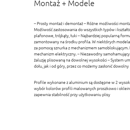
Montaż + Modele
– Prosty montaż i demontaż – Różne możliwości monta
Możliwość zastosowania do wszystkich typów i kształt
plafonowe, trójkąty, łuki – Najbardziej popularną formą
zamontowany na środku profila. W niektórych modelac
za pomocą sznurka z mechanizmem samoblokującym. In
mechanizm elektryczny. – Niezawodny samohamujący
żaluzję plisowaną na dowolnej wysokości – System um
dołu, jak i od góry, przez co możemy zasłonić dowolny
Profile wykonane z aluminium są dostępne w 2 wyso
wybór kolorów profili malowanych proszkowo i oklein
zapewnia stabilność przy użytkowaniu plisy