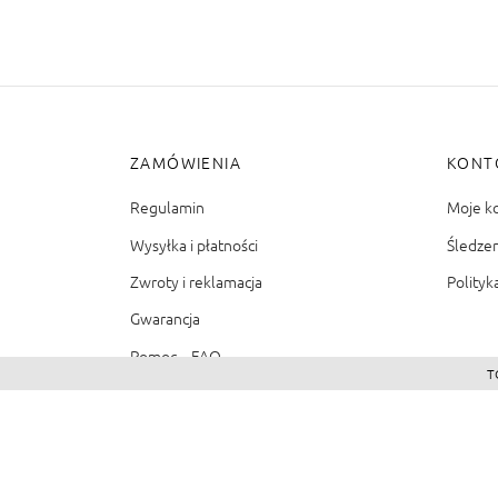
ZAMÓWIENIA
KONT
Regulamin
Moje k
Wysyłka i płatności
Śledze
Zwroty i reklamacja
Polityk
Gwarancja
Pomoc – FAQ
T
©2026 - Zacienione.pl<br>