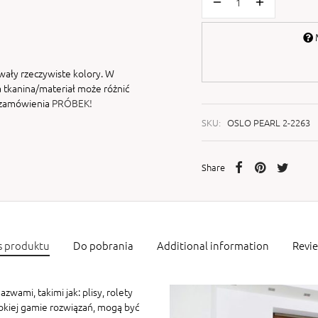
M
wały rzeczywiste kolory. W
 tkanina/materiał może różnić
i zamówienia
PRÓBEK!
SKU:
OSLO PEARL 2-2263
Share
s produktu
Do pobrania
Additional information
Revi
zwami, takimi jak: plisy, rolety
rokiej gamie rozwiązań, mogą być