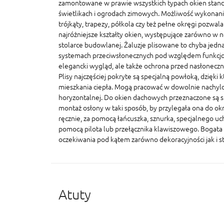
zamontowane w prawie wszystkich typach okien stand
świetlikach i ogrodach zimowych. Możliwość wykonania
trójkąty, trapezy, półkola czy też pełne okręgi pozwal
najróżniejsze kształty okien, występujące zarówno w n
stolarce budowlanej. Żaluzje plisowane to chyba jedna
systemach przeciwsłonecznych pod względem funkcjonal
elegancki wygląd, ale także ochrona przed nasłonecz
Plisy najczęściej pokryte są specjalną powłoką, dzięki 
mieszkania ciepła. Mogą pracować w dowolnie nachylo
horyzontalnej. Do okien dachowych przeznaczone są sp
montaż osłony w taki sposób, by przylegała ona do ok
ręcznie, za pomocą łańcuszka, sznurka, specjalnego u
pomocą pilota lub przełącznika klawiszowego. Bogata 
oczekiwania pod kątem zarówno dekoracyjności jak i s
Atuty