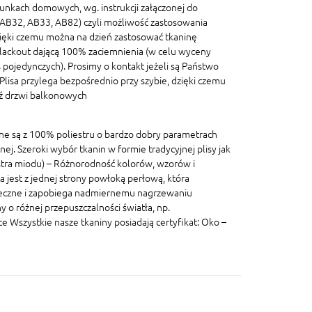
unkach domowych, wg. instrukcji załączonej do
, AB32, AB33, AB82) czyli możliwość zastosowania
ięki czemu można na dzień zastosować tkaninę
blackout dającą 100% zaciemnienia (w celu wyceny
pojedynczych). Prosimy o kontakt jeżeli są Państwo
lisa przylega bezpośrednio przy szybie, dzięki czemu
dź drzwi balkonowych
ane są z 100% poliestru o bardzo dobry parametrach
znej. Szeroki wybór tkanin w formie tradycyjnej plisy jak
lastra miodu) – Różnorodność kolorów, wzorów i
a jest z jednej strony powłoką perłową, która
eczne i zapobiega nadmiernemu nagrzewaniu
 o różnej przepuszczalności światła, np.
szystkie nasze tkaniny posiadają certyfikat: Oko –