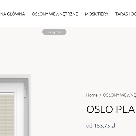
ONA GŁÓWNA
OSŁONY WEWNĘTRZNE
MOSKITIERY
TARAS I 
Na wymiar
Home
/
OSŁONY WEWNĘ
OSLO PEA
od 153,75 zł