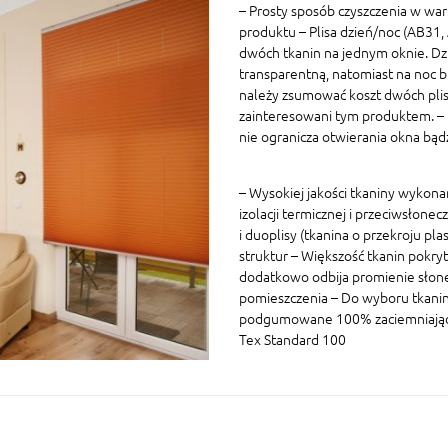
– Prosty sposób czyszczenia w war
produktu – Plisa dzień/noc (AB31
dwóch tkanin na jednym oknie. Dz
transparentną, natomiast na noc 
należy zsumować koszt dwóch plis 
zainteresowani tym produktem. – P
nie ogranicza otwierania okna bą
– Wysokiej jakości tkaniny wykon
izolacji termicznej i przeciwsłonec
i duoplisy (tkanina o przekroju p
struktur – Większość tkanin pokryt
dodatkowo odbija promienie słon
pomieszczenia – Do wyboru tkaniny
podgumowane 100% zaciemniające W
Tex Standard 100