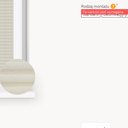
Rodzaj montażu
Ta wartość jest wymagana.
Standard
Bezinwazyjny