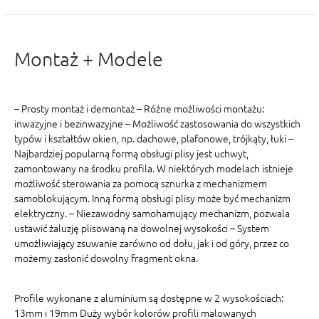
Montaż + Modele
– Prosty montaż i demontaż – Różne możliwości montażu:
inwazyjne i bezinwazyjne – Możliwość zastosowania do wszystkich
typów i kształtów okien, np. dachowe, plafonowe, trójkąty, łuki –
Najbardziej popularną formą obsługi plisy jest uchwyt,
zamontowany na środku profila. W niektórych modelach istnieje
możliwość sterowania za pomocą sznurka z mechanizmem
samoblokującym. Inną formą obsługi plisy może być mechanizm
elektryczny. – Niezawodny samohamujący mechanizm, pozwala
ustawić żaluzję plisowaną na dowolnej wysokości – System
umożliwiający zsuwanie zarówno od dołu, jak i od góry, przez co
możemy zasłonić dowolny fragment okna.
Profile wykonane z aluminium są dostępne w 2 wysokościach:
13mm i 19mm Duży wybór kolorów profili malowanych