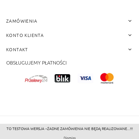
ZAMÓWIENIA
KONTO KLIENTA
KONTAKT
OBSŁUGUJEMY PŁATNOŚCI
me"]
TO TESTOWA WERSJA --ŻADNE ZAMÓWIENIA NIE BĘDĄ REALIZOWANE...!!!
©2026 - Zacienione.pl<br>
Dismiss