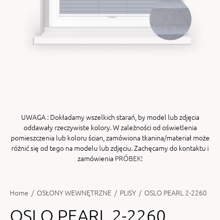
ENY
tiera zwijana MZN
UWAGA
: Dokładamy wszelkich starań, by model lub zdjęcia
oddawały rzeczywiste kolory. W zależności od oświetlenia
pomieszczenia lub koloru ścian, zamówiona tkanina/materiał może
różnić się od tego na modelu lub zdjęciu. Zachęcamy do kontaktu i
zamówienia
PRÓBEK!
Home
/
OSŁONY WEWNĘTRZNE
/
PLISY
/
OSLO PEARL 2-2260
OSLO PEARL 2-2260