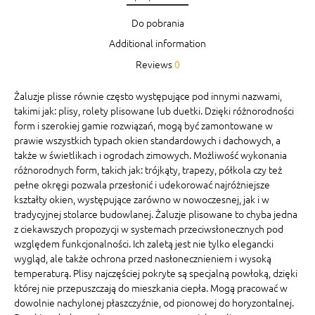
Do pobrania
Additional information
Reviews
0
Żaluzje plisse równie często występujące pod innymi nazwami,
takimi jak: plisy, rolety plisowane lub duetki. Dzięki różnorodności
form i szerokiej gamie rozwiązań, mogą być zamontowane w
prawie wszystkich typach okien standardowych i dachowych, a
także w świetlikach i ogrodach zimowych. Możliwość wykonania
różnorodnych form, takich jak: trójkąty, trapezy, półkola czy też
pełne okręgi pozwala przesłonić i udekorować najróżniejsze
kształty okien, występujące zarówno w nowoczesnej, jak i w
tradycyjnej stolarce budowlanej. Żaluzje plisowane to chyba jedna
z ciekawszych propozycji w systemach przeciwsłonecznych pod
względem funkcjonalności. Ich zaletą jest nie tylko elegancki
wygląd, ale także ochrona przed nasłonecznieniem i wysoką
temperaturą. Plisy najczęściej pokryte są specjalną powłoką, dzięki
której nie przepuszczają do mieszkania ciepła. Mogą pracować w
dowolnie nachylonej płaszczyźnie, od pionowej do horyzontalnej.