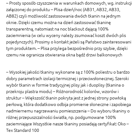
– Prosty sposób czyszczenia w warunkach domowych, wg. instrukcji
załączonej do produktu – Plisa dzień/noc (AB31, AB32, AB33,
AB82) czyli możliwość zastosowania dwóch tkanin na jednym
oknie. Dzięki czemu można na dzień zastosować tkaninę
transparentną, natomiast na noc blackout dającą 100%
zaciemnienia (w celu wyceny należy zsumować koszt dwóch plis
pojedynczych). Prosimy o kontakt jeżeli są Państwo zainteresowani
tym produktem. – Plisa przylega bezpośrednio przy szybie, dzięki
czemu nie ogranicza otwierania okna bądź drzwi balkonowych
– Wysokiej jakości tkaniny wykonane są z 100% poliestru o bardzo
dobry parametrach izolacji termicznej i przeciwsłonecznej. Szeroki
wybór tkanin w formie tradycyjnej plisy jak i duoplisy (tkanina o
przekroju plastra miodu) – Różnorodność kolorów, wzorów i
struktur – Większość tkanin pokryta jest z jednej strony powłoką
perłową, która dodatkowo odbija promienie słoneczne i zapobiega
nadmiernemu nagrzewaniu pomieszczenia – Do wyboru tkaniny o
różnej przepuszczalności światła, np. podgumowane 100%
zaciemniające Wszystkie nasze tkaniny posiadają certyfikat: Oko –
Tex Standard 100