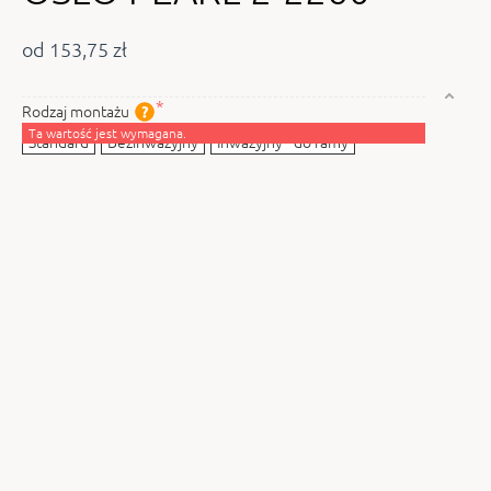
od 153,75 zł
Rodzaj montażu
Ta wartość jest wymagana.
Standard
Bezinwazyjny
Inwazyjny - do ramy