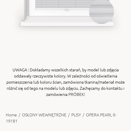
ENY
tiera zwijana MZN
UWAGA
: Dokładamy wszelkich starań, by model lub zdjęcia
oddawały rzeczywiste kolory. W zależności od oświetlenia
pomieszczenia lub koloru ścian, zamówiona tkanina/materiał może
różnić się od tego na modelu lub zdjęciu. Zachęcamy do kontaktu i
zamówienia
PRÓBEK!
Home
/
OSŁONY WEWNĘTRZNE
/
PLISY
/
OPERA PEARL 0-
19181