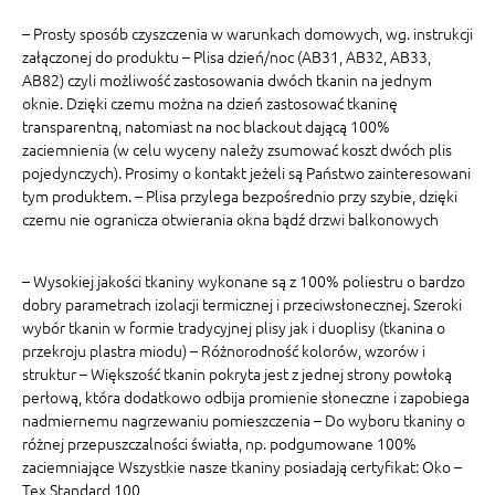
– Prosty sposób czyszczenia w warunkach domowych, wg. instrukcji
załączonej do produktu – Plisa dzień/noc (AB31, AB32, AB33,
AB82) czyli możliwość zastosowania dwóch tkanin na jednym
oknie. Dzięki czemu można na dzień zastosować tkaninę
transparentną, natomiast na noc blackout dającą 100%
zaciemnienia (w celu wyceny należy zsumować koszt dwóch plis
pojedynczych). Prosimy o kontakt jeżeli są Państwo zainteresowani
tym produktem. – Plisa przylega bezpośrednio przy szybie, dzięki
czemu nie ogranicza otwierania okna bądź drzwi balkonowych
– Wysokiej jakości tkaniny wykonane są z 100% poliestru o bardzo
dobry parametrach izolacji termicznej i przeciwsłonecznej. Szeroki
wybór tkanin w formie tradycyjnej plisy jak i duoplisy (tkanina o
przekroju plastra miodu) – Różnorodność kolorów, wzorów i
struktur – Większość tkanin pokryta jest z jednej strony powłoką
perłową, która dodatkowo odbija promienie słoneczne i zapobiega
nadmiernemu nagrzewaniu pomieszczenia – Do wyboru tkaniny o
różnej przepuszczalności światła, np. podgumowane 100%
zaciemniające Wszystkie nasze tkaniny posiadają certyfikat: Oko –
Tex Standard 100