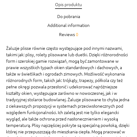
Opis produktu
Do pobrania
Additional information
Reviews
0
Żaluzje plisse równie często występujące pod innymi nazwami,
takimi jak: plisy, rolety plisowane lub duetki. Dzięki różnorodności
form i szerokiej gamie rozwiązań, mogą być zamontowane w
prawie wszystkich typach okien standardowych i dachowych, a
także w świetlikach i ogrodach zimowych. Możliwość wykonania
różnorodnych form, takich jak: trójkąty, trapezy, półkola czy też
pełne okręgi pozwala przesłonić i udekorować najróżniejsze
kształty okien, występujące zarówno w nowoczesnej, jak i w
tradycyjnej stolarce budowlanej. Żaluzje plisowane to chyba jedna
z ciekawszych propozycji w systemach przeciwsłonecznych pod
względem funkcjonalności. Ich zaletą jest nie tylko elegancki
wygląd, ale także ochrona przed nasłonecznieniem i wysoką
temperaturą. Plisy najczęściej pokryte są specjalną powłoką, dzięki
której nie przepuszczają do mieszkania ciepła. Mogą pracować w