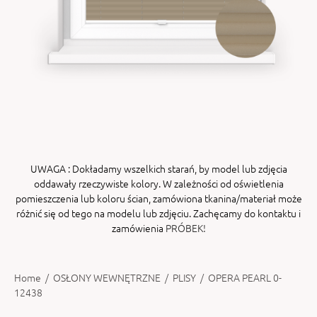
ENY
tiera zwijana MZN
UWAGA
: Dokładamy wszelkich starań, by model lub zdjęcia
oddawały rzeczywiste kolory. W zależności od oświetlenia
pomieszczenia lub koloru ścian, zamówiona tkanina/materiał może
różnić się od tego na modelu lub zdjęciu. Zachęcamy do kontaktu i
zamówienia
PRÓBEK!
Home
/
OSŁONY WEWNĘTRZNE
/
PLISY
/
OPERA PEARL 0-
12438