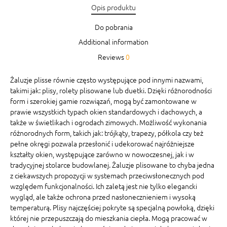
Opis produktu
Do pobrania
Additional information
Reviews
0
Żaluzje plisse równie często występujące pod innymi nazwami,
takimi jak: plisy, rolety plisowane lub duetki. Dzięki różnorodności
form i szerokiej gamie rozwiązań, mogą być zamontowane w
prawie wszystkich typach okien standardowych i dachowych, a
także w świetlikach i ogrodach zimowych. Możliwość wykonania
różnorodnych form, takich jak: trójkąty, trapezy, półkola czy też
pełne okręgi pozwala przesłonić i udekorować najróżniejsze
kształty okien, występujące zarówno w nowoczesnej, jak i w
tradycyjnej stolarce budowlanej. Żaluzje plisowane to chyba jedna
z ciekawszych propozycji w systemach przeciwsłonecznych pod
względem funkcjonalności. Ich zaletą jest nie tylko elegancki
wygląd, ale także ochrona przed nasłonecznieniem i wysoką
temperaturą. Plisy najczęściej pokryte są specjalną powłoką, dzięki
której nie przepuszczają do mieszkania ciepła. Mogą pracować w