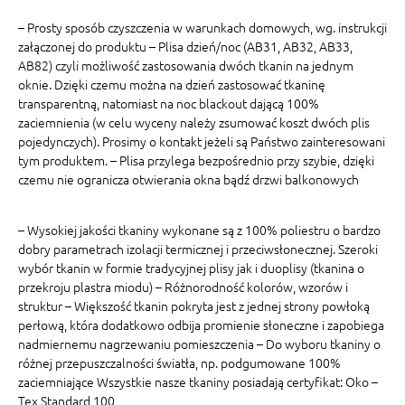
– Prosty sposób czyszczenia w warunkach domowych, wg. instrukcji
załączonej do produktu – Plisa dzień/noc (AB31, AB32, AB33,
AB82) czyli możliwość zastosowania dwóch tkanin na jednym
oknie. Dzięki czemu można na dzień zastosować tkaninę
transparentną, natomiast na noc blackout dającą 100%
zaciemnienia (w celu wyceny należy zsumować koszt dwóch plis
pojedynczych). Prosimy o kontakt jeżeli są Państwo zainteresowani
tym produktem. – Plisa przylega bezpośrednio przy szybie, dzięki
czemu nie ogranicza otwierania okna bądź drzwi balkonowych
– Wysokiej jakości tkaniny wykonane są z 100% poliestru o bardzo
dobry parametrach izolacji termicznej i przeciwsłonecznej. Szeroki
wybór tkanin w formie tradycyjnej plisy jak i duoplisy (tkanina o
przekroju plastra miodu) – Różnorodność kolorów, wzorów i
struktur – Większość tkanin pokryta jest z jednej strony powłoką
perłową, która dodatkowo odbija promienie słoneczne i zapobiega
nadmiernemu nagrzewaniu pomieszczenia – Do wyboru tkaniny o
różnej przepuszczalności światła, np. podgumowane 100%
zaciemniające Wszystkie nasze tkaniny posiadają certyfikat: Oko –
Tex Standard 100