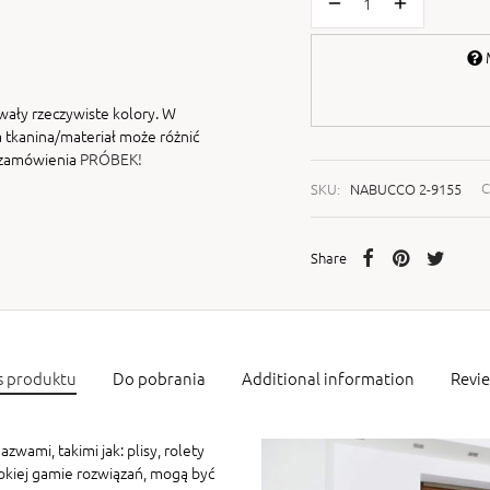
M
wały rzeczywiste kolory. W
 tkanina/materiał może różnić
i zamówienia
PRÓBEK!
SKU:
NABUCCO 2-9155
C
Share
s produktu
Do pobrania
Additional information
Revi
zwami, takimi jak: plisy, rolety
rokiej gamie rozwiązań, mogą być