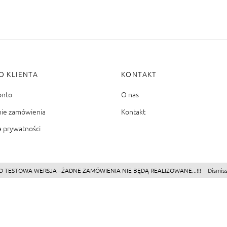
O KLIENTA
KONTAKT
onto
O nas
nie zamówienia
Kontakt
a prywatności
O TESTOWA WERSJA --ŻADNE ZAMÓWIENIA NIE BĘDĄ REALIZOWANE...!!!
Dismis