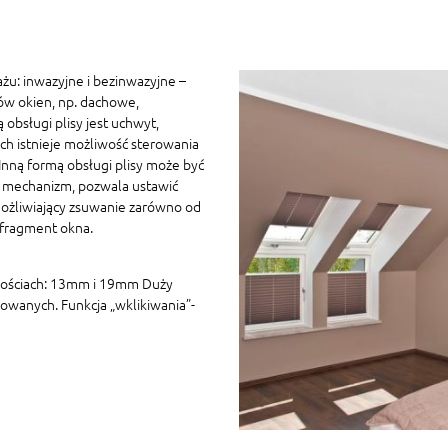
żu: inwazyjne i bezinwazyjne –
ów okien, np. dachowe,
 obsługi plisy jest uchwyt,
h istnieje możliwość sterowania
ną formą obsługi plisy może być
 mechanizm, pozwala ustawić
ożliwiający zsuwanie zarówno od
 fragment okna.
kościach: 13mm i 19mm Duży
owanych. Funkcja „wklikiwania”-