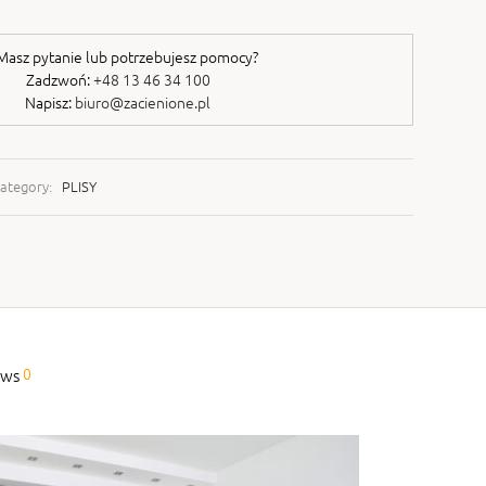
asz pytanie lub potrzebujesz pomocy?
Zadzwoń:
+48 13 46 34 100
Napisz:
biuro@zacienione.pl
ategory:
PLISY
0
ews