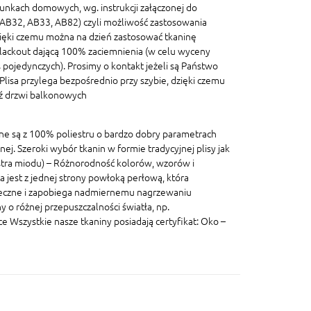
unkach domowych, wg. instrukcji załączonej do
, AB32, AB33, AB82) czyli możliwość zastosowania
ięki czemu można na dzień zastosować tkaninę
blackout dającą 100% zaciemnienia (w celu wyceny
pojedynczych). Prosimy o kontakt jeżeli są Państwo
lisa przylega bezpośrednio przy szybie, dzięki czemu
dź drzwi balkonowych
ane są z 100% poliestru o bardzo dobry parametrach
znej. Szeroki wybór tkanin w formie tradycyjnej plisy jak
lastra miodu) – Różnorodność kolorów, wzorów i
a jest z jednej strony powłoką perłową, która
eczne i zapobiega nadmiernemu nagrzewaniu
 o różnej przepuszczalności światła, np.
szystkie nasze tkaniny posiadają certyfikat: Oko –