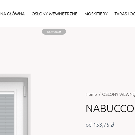
ONA GŁÓWNA
OSŁONY WEWNĘTRZNE
MOSKITIERY
TARAS I 
Na wymiar
Home
/
OSŁONY WEWNĘ
NABUCCO 
od 153,75 zł