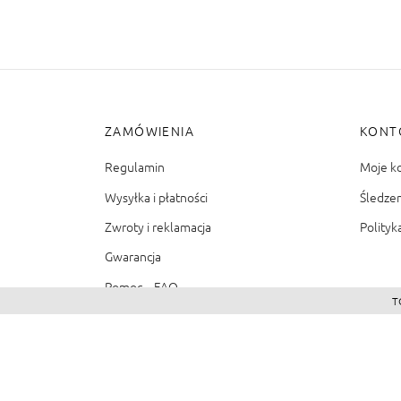
ZAMÓWIENIA
KONT
Regulamin
Moje k
Wysyłka i płatności
Śledze
Zwroty i reklamacja
Polityk
Gwarancja
Pomoc – FAQ
T
©2026 - Zacienione.pl<br>