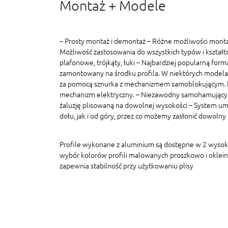
Montaż + Modele
– Prosty montaż i demontaż – Różne możliwości monta
Możliwość zastosowania do wszystkich typów i kształt
plafonowe, trójkąty, łuki – Najbardziej popularną formą
zamontowany na środku profila. W niektórych modelac
za pomocą sznurka z mechanizmem samoblokującym. In
mechanizm elektryczny. – Niezawodny samohamujący
żaluzję plisowaną na dowolnej wysokości – System um
dołu, jak i od góry, przez co możemy zasłonić dowolny
Profile wykonane z aluminium są dostępne w 2 wyso
wybór kolorów profili malowanych proszkowo i oklein
zapewnia stabilność przy użytkowaniu plisy