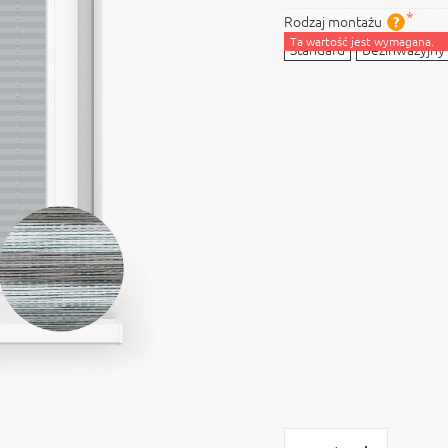
Rodzaj montażu
Ta wartość jest wymagana.
Standard
Bezinwazyjny