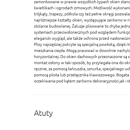
zamontowane w prawie wszystkich typach okien stand
świetlikach i ogrodach zimowych. Możliwość wykonania
trójkąty, trapezy, półkola czy też pełne okręgi pozwal
najróżniejsze kształty okien, występujące zarówno w n
stolarce budowlanej. Żaluzje plisowane to chyba jedna
systemach przeciwsłonecznych pod względem funkcjonal
elegancki wygląd, ale także ochrona przed nasłonecz
Plisy najczęściej pokryte są specjalną powłoką, dzięki 
mieszkania ciepła. Mogą pracować w dowolnie nachylo
horyzontalnej. Do okien dachowych przeznaczone są sp
montaż osłony w taki sposób, by przylegała ona do ok
ręcznie, za pomocą łańcuszka, sznurka, specjalnego u
pomocą pilota lub przełącznika klawiszowego. Bogata 
oczekiwania pod kątem zarówno dekoracyjności jak i s
Atuty