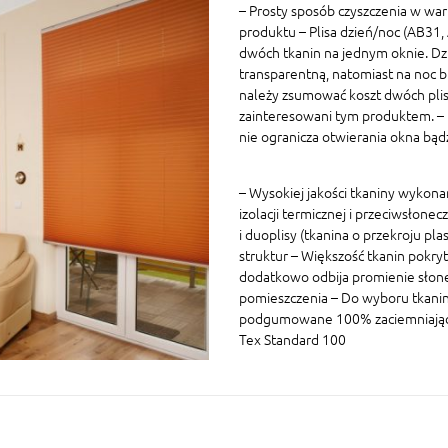
– Prosty sposób czyszczenia w war
produktu – Plisa dzień/noc (AB31
dwóch tkanin na jednym oknie. Dz
transparentną, natomiast na noc 
należy zsumować koszt dwóch plis 
zainteresowani tym produktem. – P
nie ogranicza otwierania okna bą
– Wysokiej jakości tkaniny wykon
izolacji termicznej i przeciwsłonec
i duoplisy (tkanina o przekroju p
struktur – Większość tkanin pokryt
dodatkowo odbija promienie słon
pomieszczenia – Do wyboru tkaniny
podgumowane 100% zaciemniające W
Tex Standard 100