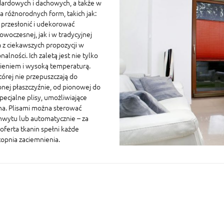
ardowych i dachowych, a także w
 różnorodnych form, takich jak:
a przesłonić i udekorować
owoczesnej, jak i w tradycyjnej
 z ciekawszych propozycji w
ności. Ich zaletą jest nie tylko
nieniem i wysoką temperaturą.
której nie przepuszczają do
nej płaszczyźnie, od pionowej do
ecjalne plisy, umożliwiające
na. Plisami można sterować
chwytu lub automatycznie – za
oferta tkanin spełni każde
topnia zaciemnienia.