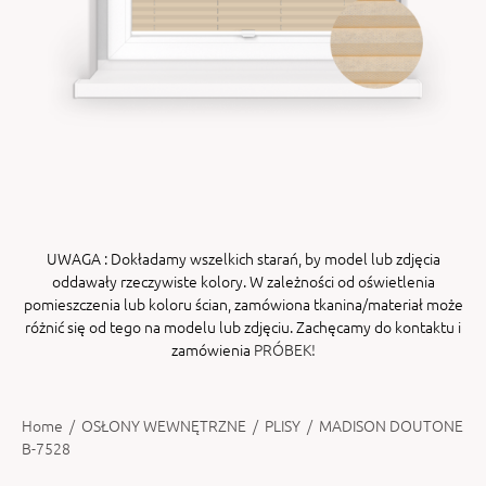
ENY
tiera zwijana MZN
UWAGA
: Dokładamy wszelkich starań, by model lub zdjęcia
oddawały rzeczywiste kolory. W zależności od oświetlenia
pomieszczenia lub koloru ścian, zamówiona tkanina/materiał może
różnić się od tego na modelu lub zdjęciu. Zachęcamy do kontaktu i
zamówienia
PRÓBEK!
Home
/
OSŁONY WEWNĘTRZNE
/
PLISY
/
MADISON DOUTONE
B-7528