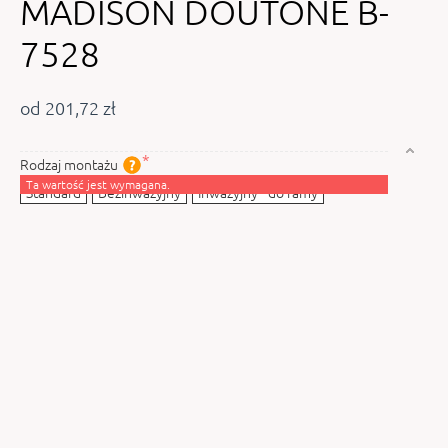
MADISON DOUTONE B-
7528
od 201,72 zł
Rodzaj montażu
Ta wartość jest wymagana.
Standard
Bezinwazyjny
Inwazyjny - do ramy