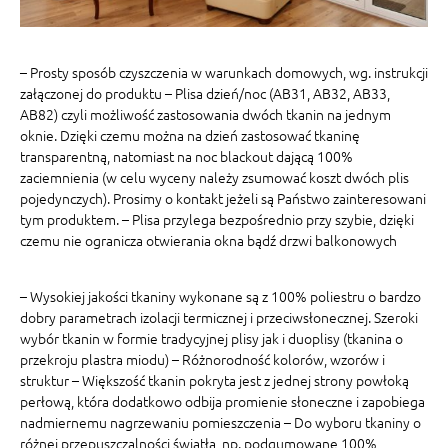
– Prosty sposób czyszczenia w warunkach domowych, wg. instrukcji
załączonej do produktu – Plisa dzień/noc (AB31, AB32, AB33,
AB82) czyli możliwość zastosowania dwóch tkanin na jednym
oknie. Dzięki czemu można na dzień zastosować tkaninę
transparentną, natomiast na noc blackout dającą 100%
zaciemnienia (w celu wyceny należy zsumować koszt dwóch plis
pojedynczych). Prosimy o kontakt jeżeli są Państwo zainteresowani
tym produktem. – Plisa przylega bezpośrednio przy szybie, dzięki
czemu nie ogranicza otwierania okna bądź drzwi balkonowych
– Wysokiej jakości tkaniny wykonane są z 100% poliestru o bardzo
dobry parametrach izolacji termicznej i przeciwsłonecznej. Szeroki
wybór tkanin w formie tradycyjnej plisy jak i duoplisy (tkanina o
przekroju plastra miodu) – Różnorodność kolorów, wzorów i
struktur – Większość tkanin pokryta jest z jednej strony powłoką
perłową, która dodatkowo odbija promienie słoneczne i zapobiega
nadmiernemu nagrzewaniu pomieszczenia – Do wyboru tkaniny o
różnej przepuszczalności światła, np. podgumowane 100%