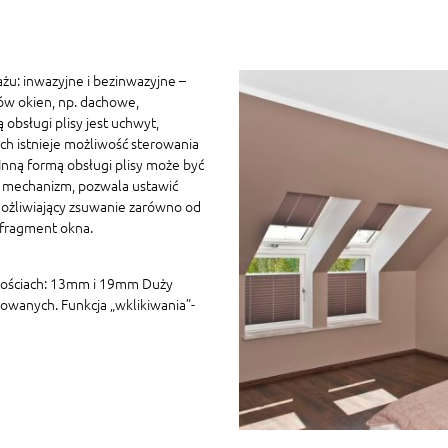
żu: inwazyjne i bezinwazyjne –
ów okien, np. dachowe,
 obsługi plisy jest uchwyt,
h istnieje możliwość sterowania
ną formą obsługi plisy może być
 mechanizm, pozwala ustawić
ożliwiający zsuwanie zarówno od
 fragment okna.
kościach: 13mm i 19mm Duży
owanych. Funkcja „wklikiwania”-