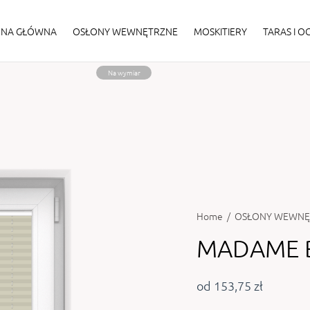
ONA GŁÓWNA
OSŁONY WEWNĘTRZNE
MOSKITIERY
TARAS I 
Na wymiar
Home
/
OSŁONY WEWNĘ
MADAME B
od 153,75 zł