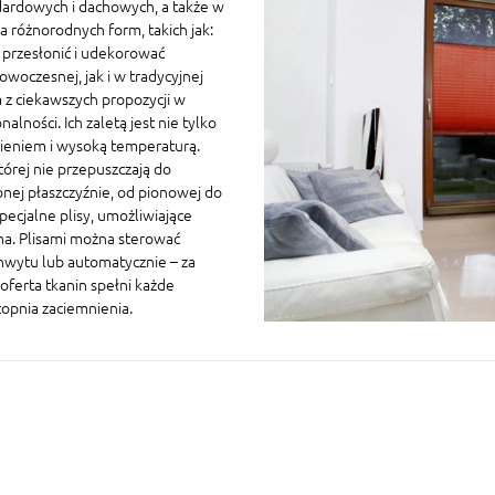
ardowych i dachowych, a także w
 różnorodnych form, takich jak:
a przesłonić i udekorować
owoczesnej, jak i w tradycyjnej
 z ciekawszych propozycji w
ności. Ich zaletą jest nie tylko
nieniem i wysoką temperaturą.
której nie przepuszczają do
nej płaszczyźnie, od pionowej do
ecjalne plisy, umożliwiające
na. Plisami można sterować
chwytu lub automatycznie – za
oferta tkanin spełni każde
topnia zaciemnienia.