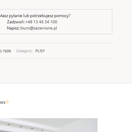
asz pytanie lub potrzebujesz pomocy?
Zadzwoń:
+48 13 46 34 100
Napisz:
biuro@zacienione.pl
2-7699
Category:
PLISY
0
ews