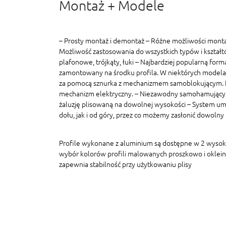
Montaż + Modele
– Prosty montaż i demontaż – Różne możliwości monta
Możliwość zastosowania do wszystkich typów i kształt
plafonowe, trójkąty, łuki – Najbardziej popularną formą
zamontowany na środku profila. W niektórych modelac
za pomocą sznurka z mechanizmem samoblokującym. In
mechanizm elektryczny. – Niezawodny samohamujący
żaluzję plisowaną na dowolnej wysokości – System um
dołu, jak i od góry, przez co możemy zasłonić dowolny
Profile wykonane z aluminium są dostępne w 2 wyso
wybór kolorów profili malowanych proszkowo i oklein
zapewnia stabilność przy użytkowaniu plisy