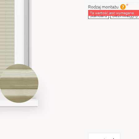
Rodzaj montażu
Ta wartość jest wymagana.
Standard
Bezinwazyjny