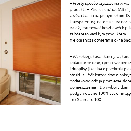
– Prosty sposób czyszczenia w war
produktu – Plisa dzień/noc (AB31
dwóch tkanin na jednym oknie. Dz
transparentną, natomiast na noc 
należy zsumować koszt dwóch plis 
zainteresowani tym produktem. – P
nie ogranicza otwierania okna bą
– Wysokiej jakości tkaniny wykon
izolacji termicznej i przeciwsłonec
i duoplisy (tkanina o przekroju p
struktur – Większość tkanin pokryt
dodatkowo odbija promienie słon
pomieszczenia – Do wyboru tkaniny
podgumowane 100% zaciemniające W
Tex Standard 100