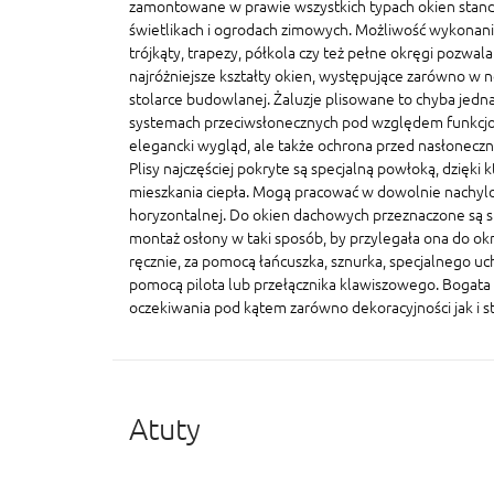
zamontowane w prawie wszystkich typach okien stand
świetlikach i ogrodach zimowych. Możliwość wykonania
trójkąty, trapezy, półkola czy też pełne okręgi pozwal
najróżniejsze kształty okien, występujące zarówno w n
stolarce budowlanej. Żaluzje plisowane to chyba jedna
systemach przeciwsłonecznych pod względem funkcjonal
elegancki wygląd, ale także ochrona przed nasłonecz
Plisy najczęściej pokryte są specjalną powłoką, dzięki 
mieszkania ciepła. Mogą pracować w dowolnie nachylo
horyzontalnej. Do okien dachowych przeznaczone są sp
montaż osłony w taki sposób, by przylegała ona do ok
ręcznie, za pomocą łańcuszka, sznurka, specjalnego u
pomocą pilota lub przełącznika klawiszowego. Bogata 
oczekiwania pod kątem zarówno dekoracyjności jak i s
Atuty