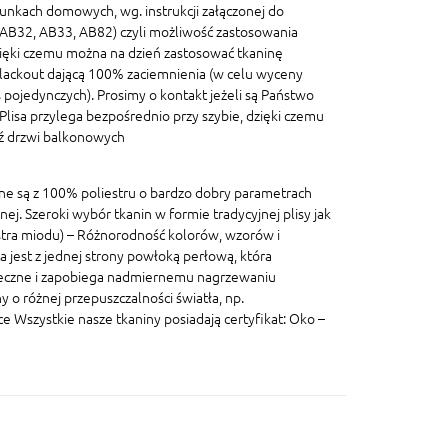
unkach domowych, wg. instrukcji załączonej do
, AB32, AB33, AB82) czyli możliwość zastosowania
ięki czemu można na dzień zastosować tkaninę
blackout dającą 100% zaciemnienia (w celu wyceny
pojedynczych). Prosimy o kontakt jeżeli są Państwo
lisa przylega bezpośrednio przy szybie, dzięki czemu
dź drzwi balkonowych
ane są z 100% poliestru o bardzo dobry parametrach
znej. Szeroki wybór tkanin w formie tradycyjnej plisy jak
lastra miodu) – Różnorodność kolorów, wzorów i
a jest z jednej strony powłoką perłową, która
eczne i zapobiega nadmiernemu nagrzewaniu
 o różnej przepuszczalności światła, np.
szystkie nasze tkaniny posiadają certyfikat: Oko –