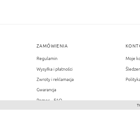
ZAMÓWIENIA
KONT
Regulamin
Moje k
Wysyłka i płatności
Śledze
Zwroty i reklamacja
Polityk
Gwarancja
Pomoc – FAQ
T
©2026 - Zacienione.pl<br>