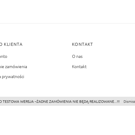
O KLIENTA
KONTAKT
onto
O nas
nie zamówienia
Kontakt
a prywatności
O TESTOWA WERSJA --ŻADNE ZAMÓWIENIA NIE BĘDĄ REALIZOWANE...!!!
Dismis