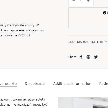
M
wały rzeczywiste kolory. W
 tkanina/materiał może różnić
i zamówienia
PRÓBEK!
SKU:
MADAME BUTTERFLY 
Share
s produktu
Do pobrania
Additional information
Revi
zwami, takimi jak: plisy, rolety
rokiej gamie rozwiązań, mogą być