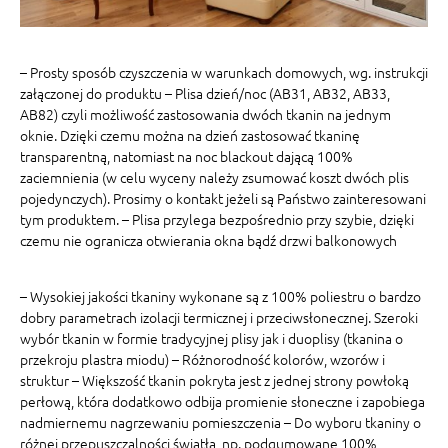
– Prosty sposób czyszczenia w warunkach domowych, wg. instrukcji
załączonej do produktu – Plisa dzień/noc (AB31, AB32, AB33,
AB82) czyli możliwość zastosowania dwóch tkanin na jednym
oknie. Dzięki czemu można na dzień zastosować tkaninę
transparentną, natomiast na noc blackout dającą 100%
zaciemnienia (w celu wyceny należy zsumować koszt dwóch plis
pojedynczych). Prosimy o kontakt jeżeli są Państwo zainteresowani
tym produktem. – Plisa przylega bezpośrednio przy szybie, dzięki
czemu nie ogranicza otwierania okna bądź drzwi balkonowych
– Wysokiej jakości tkaniny wykonane są z 100% poliestru o bardzo
dobry parametrach izolacji termicznej i przeciwsłonecznej. Szeroki
wybór tkanin w formie tradycyjnej plisy jak i duoplisy (tkanina o
przekroju plastra miodu) – Różnorodność kolorów, wzorów i
struktur – Większość tkanin pokryta jest z jednej strony powłoką
perłową, która dodatkowo odbija promienie słoneczne i zapobiega
nadmiernemu nagrzewaniu pomieszczenia – Do wyboru tkaniny o
różnej przepuszczalności światła, np. podgumowane 100%