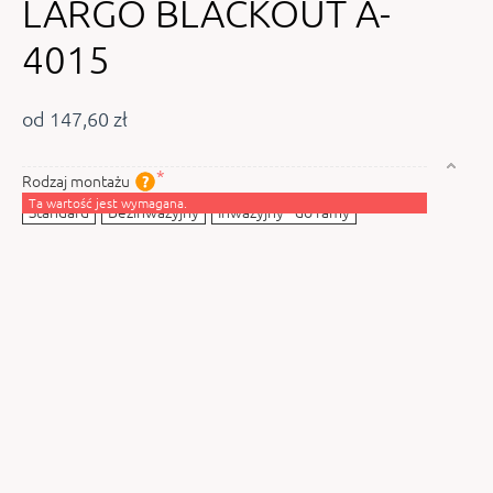
LARGO BLACKOUT A-
4015
od 147,60 zł
Rodzaj montażu
Ta wartość jest wymagana.
Standard
Bezinwazyjny
Inwazyjny - do ramy