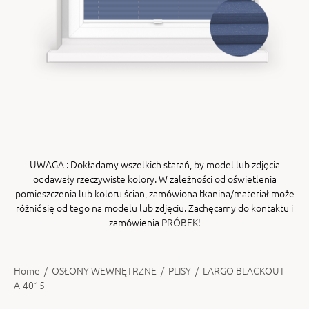
ENY
tiera zwijana MZN
UWAGA
: Dokładamy wszelkich starań, by model lub zdjęcia
oddawały rzeczywiste kolory. W zależności od oświetlenia
pomieszczenia lub koloru ścian, zamówiona tkanina/materiał może
różnić się od tego na modelu lub zdjęciu. Zachęcamy do kontaktu i
zamówienia
PRÓBEK!
Home
/
OSŁONY WEWNĘTRZNE
/
PLISY
/
LARGO BLACKOUT
A-4015