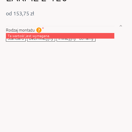
od 153,75 zł
Rodzaj montażu
Ta wartość jest wymagana.
Standard
Bezinwazyjny
Inwazyjny - do ramy