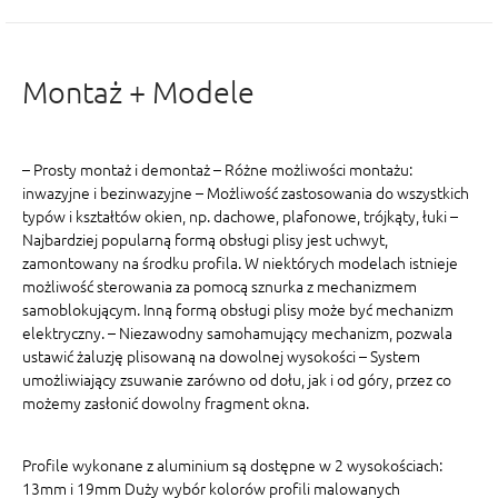
Montaż + Modele
– Prosty montaż i demontaż – Różne możliwości montażu:
inwazyjne i bezinwazyjne – Możliwość zastosowania do wszystkich
typów i kształtów okien, np. dachowe, plafonowe, trójkąty, łuki –
Najbardziej popularną formą obsługi plisy jest uchwyt,
zamontowany na środku profila. W niektórych modelach istnieje
możliwość sterowania za pomocą sznurka z mechanizmem
samoblokującym. Inną formą obsługi plisy może być mechanizm
elektryczny. – Niezawodny samohamujący mechanizm, pozwala
ustawić żaluzję plisowaną na dowolnej wysokości – System
umożliwiający zsuwanie zarówno od dołu, jak i od góry, przez co
możemy zasłonić dowolny fragment okna.
Profile wykonane z aluminium są dostępne w 2 wysokościach:
13mm i 19mm Duży wybór kolorów profili malowanych