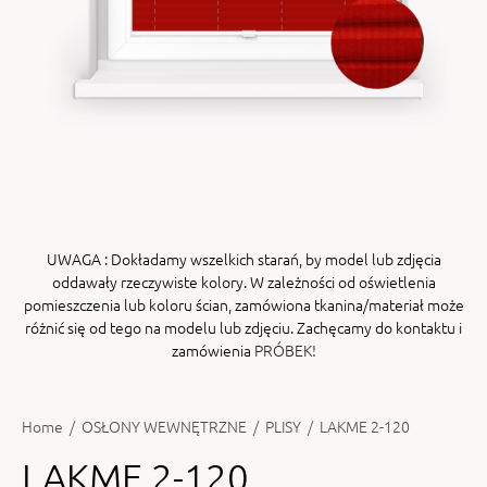
ENY
tiera zwijana MZN
UWAGA
: Dokładamy wszelkich starań, by model lub zdjęcia
oddawały rzeczywiste kolory. W zależności od oświetlenia
pomieszczenia lub koloru ścian, zamówiona tkanina/materiał może
różnić się od tego na modelu lub zdjęciu. Zachęcamy do kontaktu i
zamówienia
PRÓBEK!
Home
/
OSŁONY WEWNĘTRZNE
/
PLISY
/
LAKME 2-120
LAKME 2-120