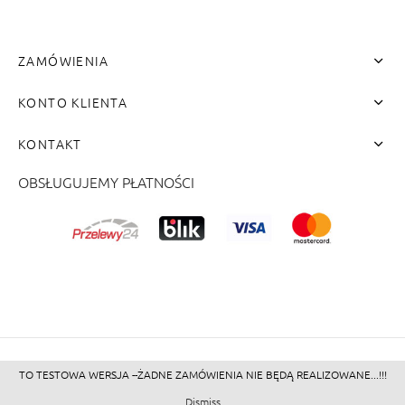
ZAMÓWIENIA
KONTO KLIENTA
KONTAKT
OBSŁUGUJEMY PŁATNOŚCI
me"]
TO TESTOWA WERSJA --ŻADNE ZAMÓWIENIA NIE BĘDĄ REALIZOWANE...!!!
©2026 - Zacienione.pl<br>
Dismiss