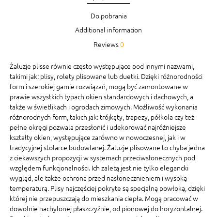
Do pobrania
Additional information
Reviews
0
Żaluzje plisse równie często występujące pod innymi nazwami,
takimi jak: plisy, rolety plisowane lub duetki. Dzięki różnorodności
form i szerokiej gamie rozwiązań, mogą być zamontowane w
prawie wszystkich typach okien standardowych i dachowych, a
także w świetlikach i ogrodach zimowych. Możliwość wykonania
różnorodnych form, takich jak: trójkąty, trapezy, półkola czy też
pełne okręgi pozwala przesłonić i udekorować najróżniejsze
kształty okien, występujące zarówno w nowoczesnej, jak i w
tradycyjnej stolarce budowlanej. Żaluzje plisowane to chyba jedna
z ciekawszych propozycji w systemach przeciwsłonecznych pod
względem funkcjonalności. Ich zaletą jest nie tylko elegancki
wygląd, ale także ochrona przed nasłonecznieniem i wysoką
temperaturą. Plisy najczęściej pokryte są specjalną powłoką, dzięki
której nie przepuszczają do mieszkania ciepła. Mogą pracować w
dowolnie nachylonej płaszczyźnie, od pionowej do horyzontalnej.