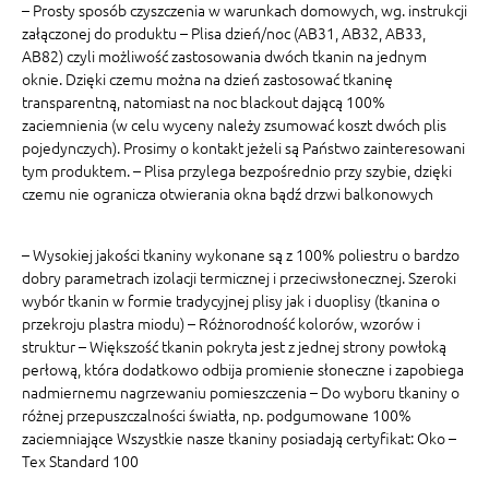
– Prosty sposób czyszczenia w warunkach domowych, wg. instrukcji
załączonej do produktu – Plisa dzień/noc (AB31, AB32, AB33,
AB82) czyli możliwość zastosowania dwóch tkanin na jednym
oknie. Dzięki czemu można na dzień zastosować tkaninę
transparentną, natomiast na noc blackout dającą 100%
zaciemnienia (w celu wyceny należy zsumować koszt dwóch plis
pojedynczych). Prosimy o kontakt jeżeli są Państwo zainteresowani
tym produktem. – Plisa przylega bezpośrednio przy szybie, dzięki
czemu nie ogranicza otwierania okna bądź drzwi balkonowych
– Wysokiej jakości tkaniny wykonane są z 100% poliestru o bardzo
dobry parametrach izolacji termicznej i przeciwsłonecznej. Szeroki
wybór tkanin w formie tradycyjnej plisy jak i duoplisy (tkanina o
przekroju plastra miodu) – Różnorodność kolorów, wzorów i
struktur – Większość tkanin pokryta jest z jednej strony powłoką
perłową, która dodatkowo odbija promienie słoneczne i zapobiega
nadmiernemu nagrzewaniu pomieszczenia – Do wyboru tkaniny o
różnej przepuszczalności światła, np. podgumowane 100%
zaciemniające Wszystkie nasze tkaniny posiadają certyfikat: Oko –
Tex Standard 100