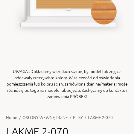
ENY
tiera zwijana MZN
UWAGA
: Dokładamy wszelkich starań, by model lub zdjęcia
oddawały rzeczywiste kolory. W zależności od oświetlenia
pomieszczenia lub koloru ścian, zamówiona tkanina/materiał może
różnić się od tego na modelu lub zdjęciu. Zachęcamy do kontaktu i
zamówienia
PRÓBEK!
Home
/
OSŁONY WEWNĘTRZNE
/
PLISY
/
LAKME 2-070
LAKME 2-070