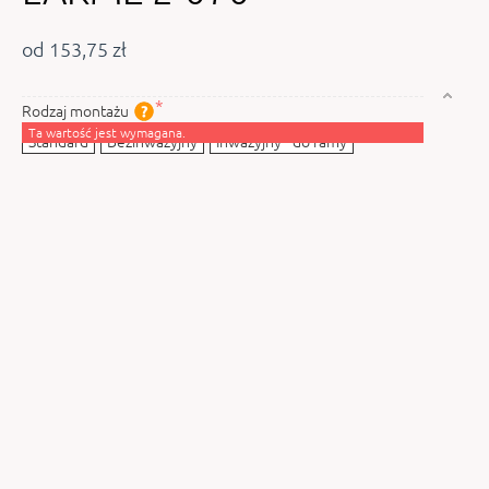
od 153,75 zł
Rodzaj montażu
Ta wartość jest wymagana.
Standard
Bezinwazyjny
Inwazyjny - do ramy