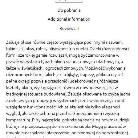
Do pobrania
Additional information
Reviews
0
Żaluzje plisse równie często występujące pod innymi nazwami,
takimi jak: plisy, rolety plisowane lub duetki. Dzięki różnorodności
form i szerokiej gamie rozwiązań, mogą być zamontowane w
prawie wszystkich typach okien standardowych i dachowych, a
także w świetlikach i ogrodach zimowych. Możliwość wykonania
różnorodnych form, takich jak: trójkąty, trapezy, półkola czy też
pełne okręgi pozwala przesłonić i udekorować najróżniejsze
kształty okien, występujące zarówno w nowoczesnej, jak i w
tradycyjnej stolarce budowlanej. Żaluzje plisowane to chyba jedna
z ciekawszych propozycji w systemach przeciwsłonecznych pod
względem funkcjonalności. Ich zaletą jest nie tylko elegancki
wygląd, ale także ochrona przed nasłonecznieniem i wysoką
temperaturą. Plisy najczęściej pokryte są specjalną powłoką, dzięki
której nie przepuszczają do mieszkania ciepła. Mogą pracować w
dowolnie nachylonej płaszczyźnie, od pionowej do horyzontalnej.