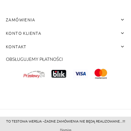
ZAMÓWIENIA
KONTO KLIENTA
KONTAKT
OBSŁUGUJEMY PŁATNOŚCI
me"]
TO TESTOWA WERSJA --ŻADNE ZAMÓWIENIA NIE BĘDĄ REALIZOWANE...!!!
©2026 - Zacienione.pl<br>
Dismiss