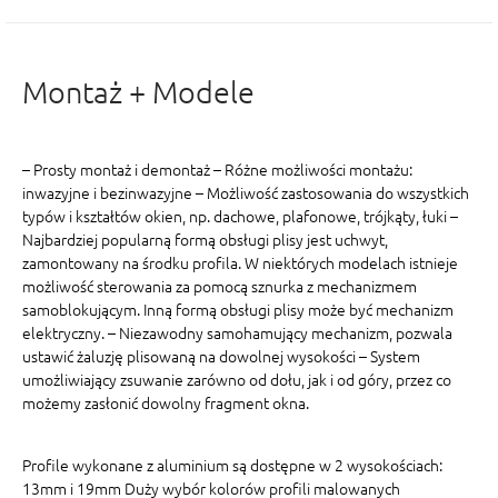
Montaż + Modele
– Prosty montaż i demontaż – Różne możliwości montażu:
inwazyjne i bezinwazyjne – Możliwość zastosowania do wszystkich
typów i kształtów okien, np. dachowe, plafonowe, trójkąty, łuki –
Najbardziej popularną formą obsługi plisy jest uchwyt,
zamontowany na środku profila. W niektórych modelach istnieje
możliwość sterowania za pomocą sznurka z mechanizmem
samoblokującym. Inną formą obsługi plisy może być mechanizm
elektryczny. – Niezawodny samohamujący mechanizm, pozwala
ustawić żaluzję plisowaną na dowolnej wysokości – System
umożliwiający zsuwanie zarówno od dołu, jak i od góry, przez co
możemy zasłonić dowolny fragment okna.
Profile wykonane z aluminium są dostępne w 2 wysokościach:
13mm i 19mm Duży wybór kolorów profili malowanych