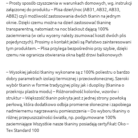
– Prosty sposób czyszczenia w warunkach domowych, wg. instrukcji
załączonej do produktu – Plisa dzień/noc (AB31, AB32, AB33,
AB82) czyli możliwość zastosowania dwóch tkanin na jednym
oknie. Dzięki czemu można na dzień zastosować tkaninę
transparentną, natomiast na noc blackout dającą 100%
zaciemnienia (w celu wyceny należy zsumować koszt dwóch plis
pojedynczych). Prosimy o kontakt jeżeli są Państwo zainteresowani
tym produktem. – Plisa przylega bezpośrednio przy szybie, dzięki
czemu nie ogranicza otwierania okna bądź drzwi balkonowych
– Wysokiej jakości tkaniny wykonane są z 100% poliestru o bardzo
dobry parametrach izolacji termicznej i przeciwsłonecznej. Szeroki
wybór tkanin w formie tradycyjnej plisy jak i duoplisy (tkanina o
przekroju plastra miodu) – Różnorodność kolorów, wzorów i
struktur – Większość tkanin pokryta jest z jednej strony powłoką
perłową, która dodatkowo odbija promienie słoneczne i zapobiega
nadmiernemu nagrzewaniu pomieszczenia – Do wyboru tkaniny o
różnej przepuszczalności światła, np. podgumowane 100%
zaciemniające Wszystkie nasze tkaniny posiadają certyfikat: Oko –
Tex Standard 100